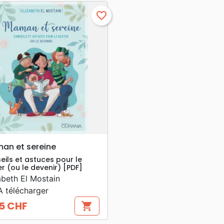
favorite_border
search
APERÇU RAPIDE
an et sereine
eils et astuces pour le
er (ou le devenir) [PDF]
abeth El Mostain
 télécharger
5 CHF
shopping_cart