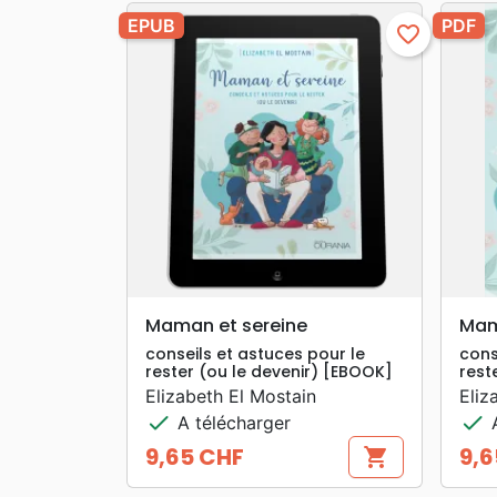
EPUB
PDF
favorite_border
search
APERÇU RAPIDE
Maman et sereine
Mam
conseils et astuces pour le
cons
rester (ou le devenir) [EBOOK]
rest
Elizabeth El Mostain
Eliz
check
check
A télécharger
A
9,65 CHF
9,6
shopping_cart
Prix
Prix