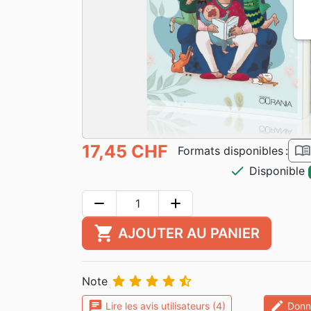
17,45 CHF
book_ope
Formats disponibles :
check
Disponible
remove
add
shopping_cart
AJOUTER AU PANIER





Note
chat
edit
Lire les avis utilisateurs (4)
Donne