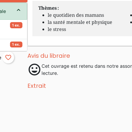
Thèmes :
ale
le quotidien des mamans
la santé mentale et physique
1 ex.
le stress
1 ex.
Avis du libraire
favorite_border
mood
Cet ouvrage est retenu dans notre asso
lecture.
Extrait