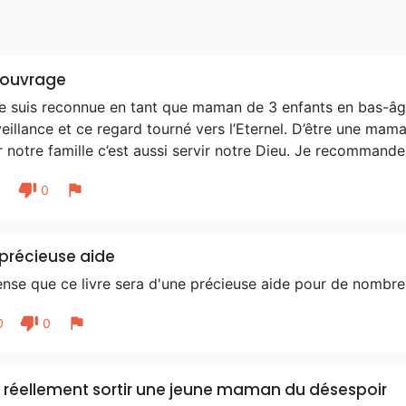
 ouvrage
e suis reconnue en tant que maman de 3 enfants en bas-âge
eillance et ce regard tourné vers l’Eternel. D’être une mam
r notre famille c’est aussi servir notre Dieu. Je recommande
thumb_down
flag
1
0
précieuse aide
ense que ce livre sera d'une précieuse aide pour de nombr
thumb_down
flag
0
0
 réellement sortir une jeune maman du désespoir