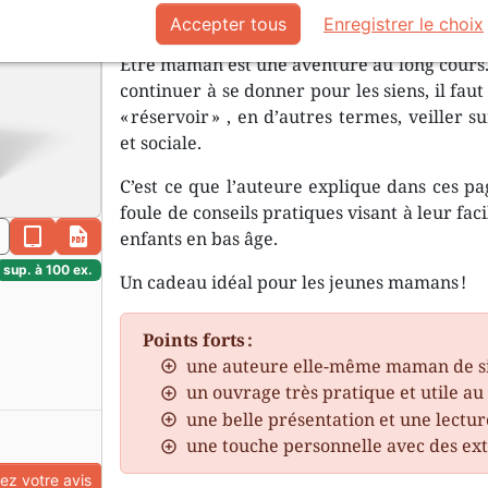
mais on ne peut rien tirer d’un rése
Accepter tous
Enregistrer le choix
Être maman est une aventure au long cours. 
continuer à se donner pour les siens, il fa
« réservoir » , en d’autres termes, veiller s
et sociale.
C’est ce que l’auteure explique dans ces pa
foule de conseils pratiques visant à leur faci
n
epub
pdf
enfants en bas âge.
sup. à 100 ex.
Un cadeau idéal pour les jeunes mamans !
Points forts :
une auteure elle-même maman de si
un ouvrage très pratique et utile au
une belle présentation et une lectu
une touche personnelle avec des ext
z votre avis