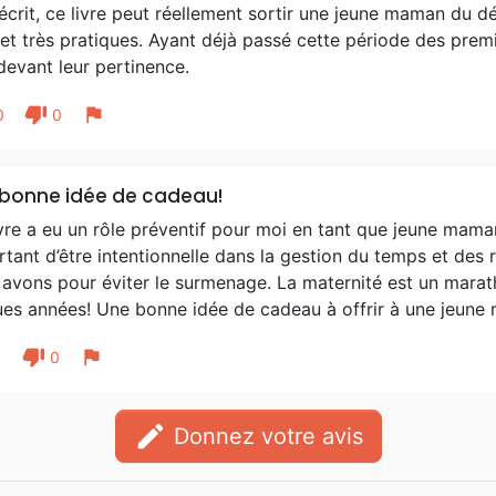
écrit, ce livre peut réellement sortir une jeune maman du d
et très pratiques. Ayant déjà passé cette période des prem
devant leur pertinence.
thumb_down
flag
0
0
bonne idée de cadeau!
vre a eu un rôle préventif pour moi en tant que jeune maman. 
tant d’être intentionnelle dans la gestion du temps et des
avons pour éviter le surmenage. La maternité est un marathon
ues années! Une bonne idée de cadeau à offrir à une jeune
thumb_down
flag
1
0
edit
Donnez votre avis