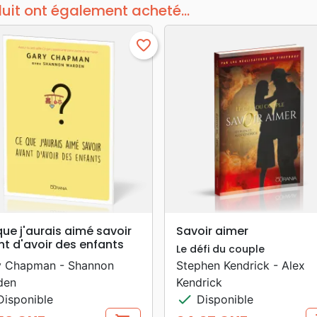
duit ont également acheté...
favorite_border
search
search
APERÇU RAPIDE
APERÇU RAPIDE
ue j'aurais aimé savoir
Savoir aimer
t d'avoir des enfants
Le défi du couple
y Chapman - Shannon
Stephen Kendrick - Alex
den
Kendrick
check
isponible
Disponible