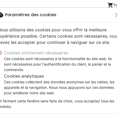
shopping_cart
P
okie
Paramètres des cookies
ous utilisons des cookies pour vous offrir la meilleure
Nouveautés
Bibles
Livres
eBooks
Jeunesse
xpérience possible. Certains cookies sont nécessaires, vou
evez les accepter pour continuer à naviguer sur ce site.
eaux Testaments
ine
lité
 ans
lations
ns animés
s
Etude biblique
Bandes dessinées
Découverte de la foi
Adolescents, jeunes
Rap, Hip-hop
Films, fiction
Jeux
ion
Maman et sereine - conseils et astuces pour le rester
Cookies strictement nécessaires
ons
cation
e
2 ans
ry, Latino, Folk
gnement, conférences
elisation
Segond 21
Famille, couple
Méditations
Bibles jeunesse
Instrumental
Documentaires, reportage
Accessoires de Bible
Ces cookies sont nécessaires à la fonctionnalité du site web. Ils
iles
e
esse
ro
iels
Segond
Souffrance, Relation d'aide
Souffrance, Relation d'aide
Louange, Adoration
Papeterie
Maman et sereine
sont nécessaires pour l'authentification du client, le panier et la
k
elisation
ue
esse
NEG
Santé
Psychologie
Hardrock, Métal
commande.
conseils et astuces pour le rester (
cations
ts
le, Couple
l, Soul
Darby
Ethique, société, politique
Apologétique
Pop, Rock
Cookies analytiques
Auteur :
Elizabeth El Mostain
ation
Événements actuels
Ces cookies collectent des données anonymes sur les visites, les
Référence
OUR2068
EAN
9782889130689
E
appareils et la navigation. Nous nous appuyons sur ces données
pour améliorer notre site web.
Description
Détails du produit
n fermant cette fenêtre sans faire de choix, vous acceptez tous les
ookies.
Être mère implique de se donner san