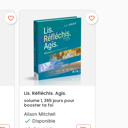
favorite_border
favorite_border
search
APERÇU RAPIDE
Lis. Réfléchis. Agis.
volume 1, 365 jours pour
booster ta foi
Alison Mitchell
check
Disponible