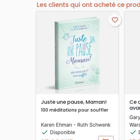
Les clients qui ont acheté ce pro
favorite_border
search
APERÇU RAPIDE
Juste une pause, Maman!
Ce q
avan
100 méditations pour souffler
Gar
Karen Ehman - Ruth Schwenk
War
check
check
Disponible
D