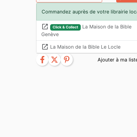
Commandez auprès de votre librairie loc
launch
La Maison de la Bible
Click & Collect
Genève
launch
La Maison de la Bible Le Locle
facebook
twitter
pinterest