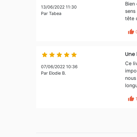
Bien 
13/06/2022 11:30
sens 
Par Tabea
tête 
thumb_up
Une 





Ce li
07/06/2022 10:36
impor
Par Elodie B.
nous 
long
thumb_up