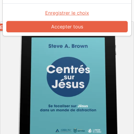
Référence
MB3621-EPUB
EAN
9782826000884
La Maison de la Bible
HET-PRO
Editeur
&
&
Enregistrer le choix
Arrow
Accepter tous
EPUB