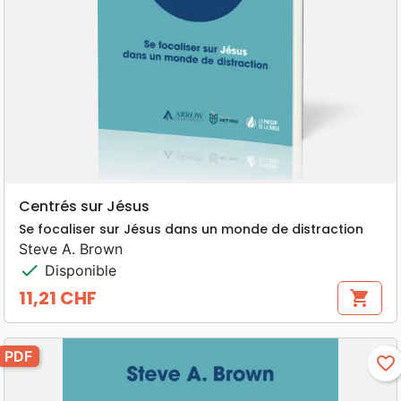
Centrés sur Jésus
Se focaliser sur Jésus dans un monde de distraction
Steve A. Brown
check
Disponible
11,21 CHF
shopping_cart
Prix
PDF
favorite_border