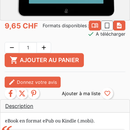
9,65 CHF
book_open
epub
pdf
Formats disponibles :
check
A télécharger
remove
add
shopping_cart
AJOUTER AU PANIER
edit
Donnez votre avis
facebook
twitter
pinterest
favorite_border
Description
eBook en format ePub ou Kindle (.mobi).