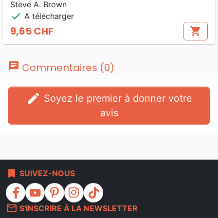
Steve A. Brown
check
A télécharger
9,65 CHF
shopping_cart
Prix
chat
Commentaires (0)
edit
Soyez le premier à donner votre
avis
bookmark
SUIVEZ-NOUS
facebook
youtube
pinterest
instagram
tiktok
mail_outline
S'INSCRIRE À LA NEWSLETTER