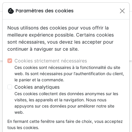
menu
shopping_cart
account_circle
cookie
Paramètres des cookies
Nous utilisons des cookies pour vous offrir la
meilleure expérience possible. Certains cookies
sont nécessaires, vous devez les accepter pour
continuer à naviguer sur ce site.
search
Reche
Cookies strictement nécessaires
Ces cookies sont nécessaires à la fonctionnalité du site
Accueil
Livres
Edification
Divers Thèmes
web. Ils sont nécessaires pour l'authentification du client,
Centrés sur Jésus - Se focaliser sur Jésus dans un
le panier et la commande.
monde de distraction - EBOOK
Cookies analytiques
Ces cookies collectent des données anonymes sur les
Centrés sur Jésus
visites, les appareils et la navigation. Nous nous
Se focaliser sur Jésus dans un monde de
appuyons sur ces données pour améliorer notre site
web.
distraction - EBOOK
En fermant cette fenêtre sans faire de choix, vous acceptez
Auteur :
Steve A. Brown
tous les cookies.