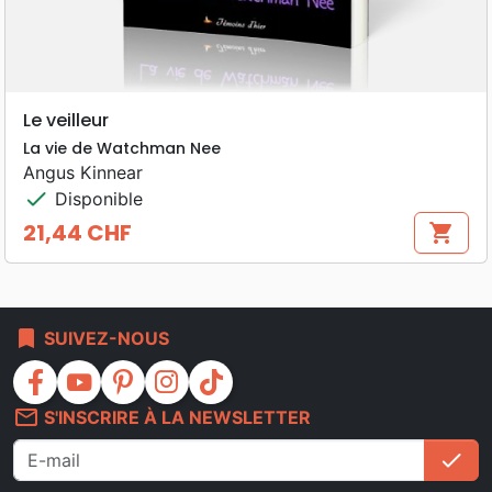
Le veilleur
La vie de Watchman Nee
Angus Kinnear
check
Disponible
21,44 CHF
shopping_cart
Prix
bookmark
SUIVEZ-NOUS
facebook
youtube
pinterest
instagram
tiktok
mail_outline
S'INSCRIRE À LA NEWSLETTER
check
S'i