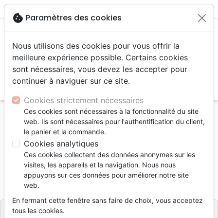
menu
shopping_cart
account_circle
cookie
Paramètres des cookies
Nous utilisons des cookies pour vous offrir la
meilleure expérience possible. Certains cookies
sont nécessaires, vous devez les accepter pour
continuer à naviguer sur ce site.
search
Reche
Cookies strictement nécessaires
Ces cookies sont nécessaires à la fonctionnalité du site
Accueil
Livres
Edification
Croissance spirituelle
web. Ils sont nécessaires pour l'authentification du client,
N'aimons point le monde
le panier et la commande.
Cookies analytiques
N'aimons point le monde
Ces cookies collectent des données anonymes sur les
Auteur :
Watchman Nee
visites, les appareils et la navigation. Nous nous
appuyons sur ces données pour améliorer notre site
Référence
CLC0433
EAN
9782722204331
web.
CLC France
Editeur
En fermant cette fenêtre sans faire de choix, vous acceptez
tous les cookies.