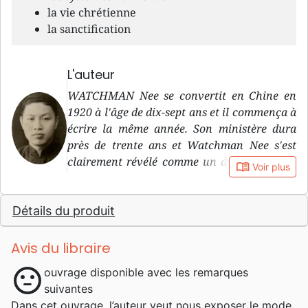
la vie chrétienne
la sanctification
L'auteur
WATCHMAN Nee se convertit en Chine en
1920 à l'âge de dix-sept ans et il commença à
écrire la même année. Son ministère dura
près de trente ans et Watchman Nee s'est
clairement révélé comme un don unique de
book_open
Voir plus
Dieu à Son Corps pour notre époque. En
1952, il fut emprisonné pour sa foi et le resta
Détails du produit
jusqu'à sa mort en 1972. Ses paroles
continuent d'être une source abondante de
révélation spirituelle et une nourriture pour
Avis du libraire
les chrétiens du monde entier.
sentiment_neutral
ouvrage disponible avec les remarques
suivantes
Dans cet ouvrage, l’auteur veut nous exposer le mode