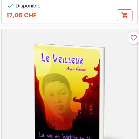
check
Disponible
17,06 CHF
shopping_cart
Prix
favorite_border