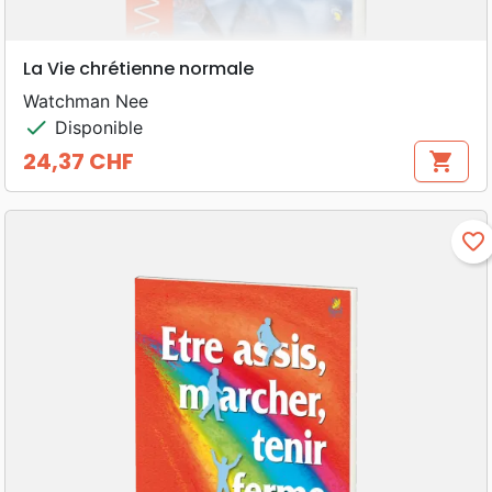
La Vie chrétienne normale
Watchman Nee
check
Disponible
24,37 CHF
shopping_cart
Prix
favorite_border