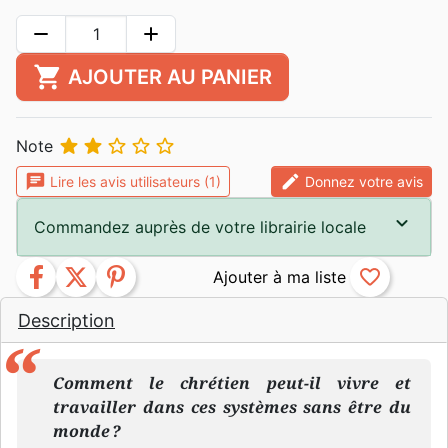
remove
add
shopping_cart
AJOUTER AU PANIER





Note
chat
edit
Lire les avis utilisateurs (1)
Donnez votre avis
Commandez auprès de votre librairie locale
facebook
twitter
pinterest
favorite_border
Description
Comment le chrétien peut-il vivre et
travailler dans ces systèmes sans être du
monde ?