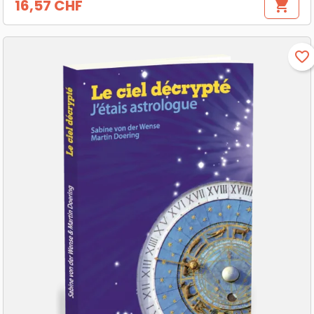
16,57 CHF
shopping_cart
Prix
favorite_border