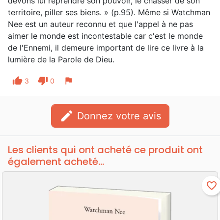
devons lui reprendre son pouvoir, le chasser de son
territoire, piller ses biens. » (p.95). Même si Watchman
Nee est un auteur reconnu et que l'appel à ne pas
aimer le monde est incontestable car c'est le monde
de l'Ennemi, il demeure important de lire ce livre à la
lumière de la Parole de Dieu.
thumb_up
thumb_down
flag
3
0
edit
Donnez votre avis
Les clients qui ont acheté ce produit ont
également acheté...
favorite_border