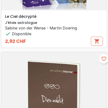
Le Ciel décrypté
J'étais astrologue
Sabine von der Wense - Martin Doering
check
Disponible
2,92 CHF
shopping_cart
Prix
favorite_border