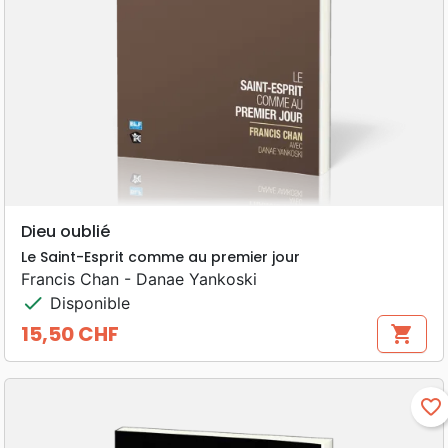
Dieu oublié
Le Saint-Esprit comme au premier jour
Francis Chan - Danae Yankoski
check
Disponible
15,50 CHF
shopping_cart
Prix
favorite_border