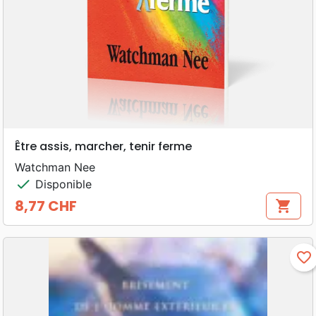
Être assis, marcher, tenir ferme
Watchman Nee
check
Disponible
8,77 CHF
shopping_cart
Prix
favorite_border