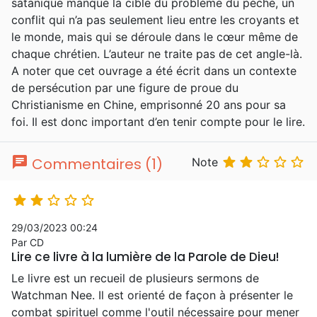
satanique manque la cible du problème du péché, un
conflit qui n’a pas seulement lieu entre les croyants et
le monde, mais qui se déroule dans le cœur même de
chaque chrétien. L’auteur ne traite pas de cet angle-là.
A noter que cet ouvrage a été écrit dans un contexte
de persécution par une figure de proue du
Christianisme en Chine, emprisonné 20 ans pour sa
foi. Il est donc important d’en tenir compte pour le lire.
chat





Commentaires (1)
Note





29/03/2023 00:24
Par CD
Lire ce livre à la lumière de la Parole de Dieu!
Le livre est un recueil de plusieurs sermons de
Watchman Nee. Il est orienté de façon à présenter le
combat spirituel comme l'outil nécessaire pour mener