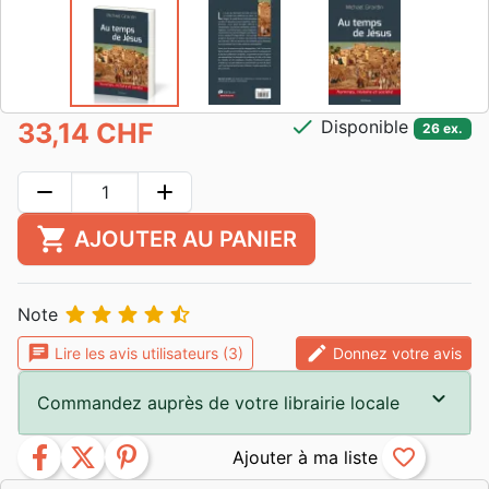
check
Disponible
33,14 CHF
26 ex.
remove
add
shopping_cart
AJOUTER AU PANIER





Note
chat
edit
Lire les avis utilisateurs (3)
Donnez votre avis
Commandez auprès de votre librairie locale
facebook
twitter
pinterest
favorite_border