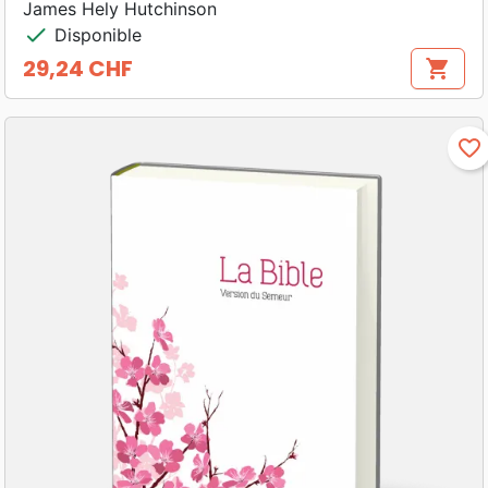
James Hely Hutchinson
check
Disponible
29,24 CHF
shopping_cart
Prix
favorite_border