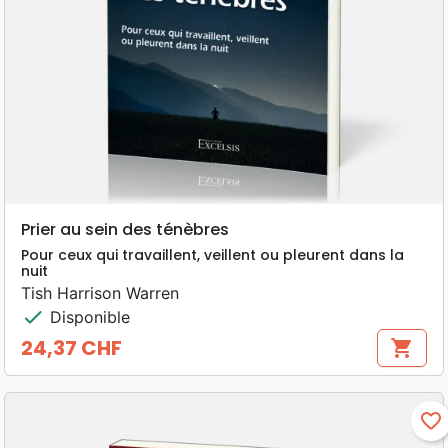
Prier au sein des ténèbres
Pour ceux qui travaillent, veillent ou pleurent dans la
nuit
Tish Harrison Warren
check
Disponible
24,37 CHF
shopping_cart
Prix
favorite_border