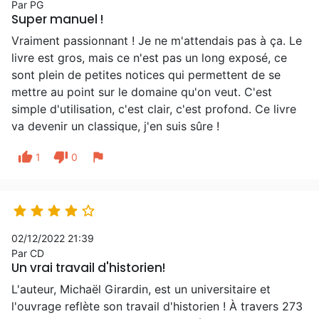
Par PG
Super manuel !
Vraiment passionnant ! Je ne m'attendais pas à ça. Le
livre est gros, mais ce n'est pas un long exposé, ce
sont plein de petites notices qui permettent de se
mettre au point sur le domaine qu'on veut. C'est
simple d'utilisation, c'est clair, c'est profond. Ce livre
va devenir un classique, j'en suis sûre !
thumb_up
thumb_down
flag
1
0





02/12/2022 21:39
Par CD
Un vrai travail d'historien!
L'auteur, Michaël Girardin, est un universitaire et
l'ouvrage reflète son travail d'historien ! À travers 273