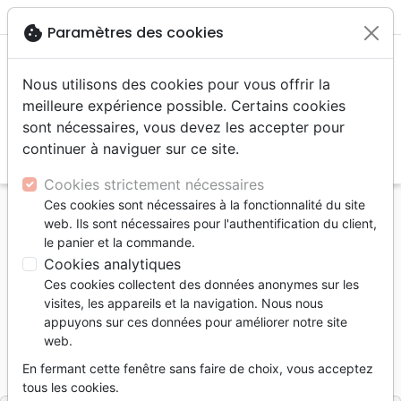
menu
shopping_cart
account_circle
cookie
Paramètres des cookies
Nous utilisons des cookies pour vous offrir la
meilleure expérience possible. Certains cookies
sont nécessaires, vous devez les accepter pour
continuer à naviguer sur ce site.
search
Reche
Cookies strictement nécessaires
Ces cookies sont nécessaires à la fonctionnalité du site
Accueil
Livres
Erudition
web. Ils sont nécessaires pour l'authentification du client,
Au temps de Jésus - Hommes, histoire et société
le panier et la commande.
Cookies analytiques
Au temps de Jésus
Ces cookies collectent des données anonymes sur les
Hommes, histoire et société
visites, les appareils et la navigation. Nous nous
appuyons sur ces données pour améliorer notre site
Auteur :
Michaël Girardin
web.
Référence
EXL0489
EAN
9782755004892
En fermant cette fenêtre sans faire de choix, vous acceptez
Excelsis
Editeur
tous les cookies.