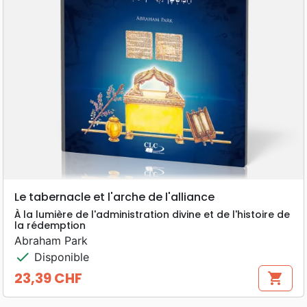
Le tabernacle et l'arche de l'alliance
À la lumière de l'administration divine et de l'histoire de
la rédemption
Abraham Park
check
Disponible
23,39 CHF
shopping_cart
Prix