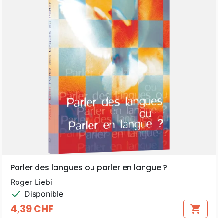
Parler des langues ou parler en langue ?
Roger Liebi
check
Disponible
4,39 CHF
shopping_cart
Prix