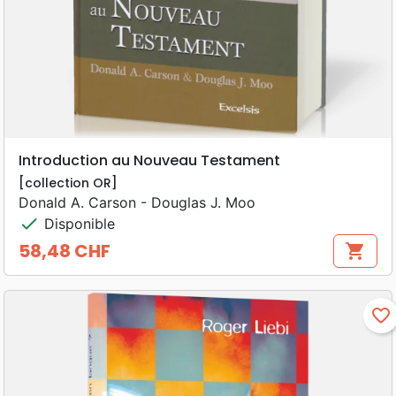
Introduction au Nouveau Testament
[collection OR]
Donald A. Carson - Douglas J. Moo
check
Disponible
58,48 CHF
shopping_cart
Prix
favorite_border