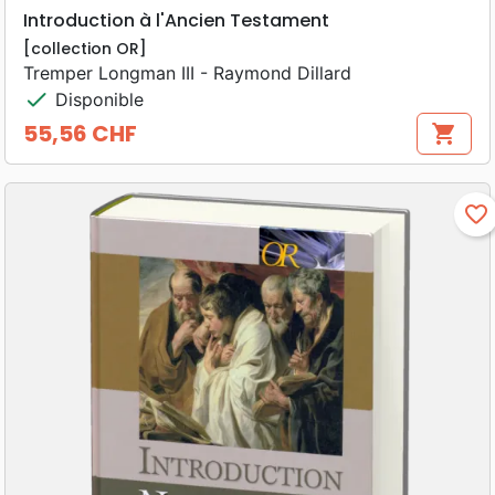
Introduction à l'Ancien Testament
[collection OR]
Tremper Longman III - Raymond Dillard
check
Disponible
55,56 CHF
shopping_cart
Prix
favorite_border