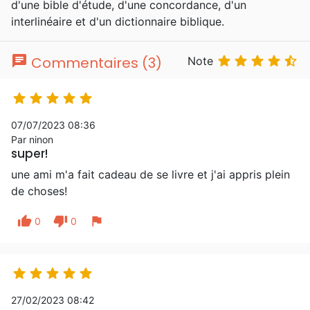
d'une bible d'étude, d'une concordance, d'un
interlinéaire et d'un dictionnaire biblique.
chat





Commentaires (3)
Note





07/07/2023 08:36
Par ninon
super!
une ami m'a fait cadeau de se livre et j'ai appris plein
de choses!
thumb_up
thumb_down
flag
0
0





27/02/2023 08:42