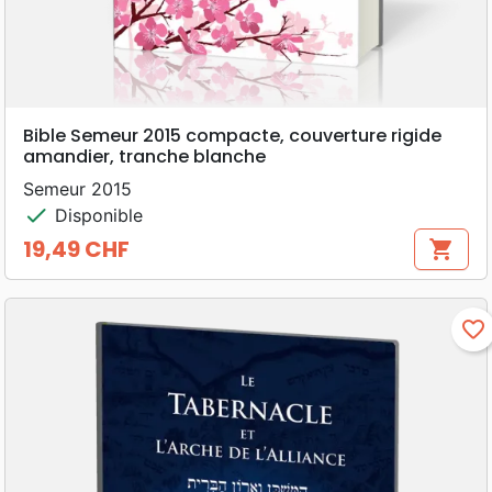
Bible Semeur 2015 compacte, couverture rigide
amandier, tranche blanche
Semeur 2015
check
Disponible
19,49 CHF
shopping_cart
Prix
favorite_border