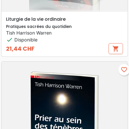
Liturgie de la vie ordinaire
Pratiques sacrées du quotidien
Tish Harrison Warren
check
Disponible
21,44 CHF
shopping_cart
Prix
favorite_border