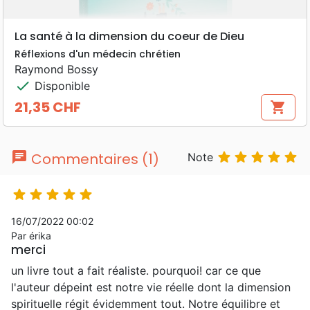
La santé à la dimension du coeur de Dieu
Réflexions d'un médecin chrétien
Raymond Bossy
check
Disponible
21,35 CHF
shopping_cart
Prix
chat





Commentaires (1)
Note





16/07/2022 00:02
Par érika
merci
un livre tout a fait réaliste. pourquoi! car ce que
l'auteur dépeint est notre vie réelle dont la dimension
spirituelle régit évidemment tout. Notre équilibre et