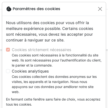
menu
shopping_cart
account_circle
cookie
Paramètres des cookies
Nous utilisons des cookies pour vous offrir la
meilleure expérience possible. Certains cookies
sont nécessaires, vous devez les accepter pour
continuer à naviguer sur ce site.
search
Reche
Cookies strictement nécessaires
Ces cookies sont nécessaires à la fonctionnalité du site
Accueil
Livres
Santé
web. Ils sont nécessaires pour l'authentification du client,
Santé à la dimension du coeur de Dieu (La) -
le panier et la commande.
Réflexions d'un médecin chrétien - PDF
Cookies analytiques
Ces cookies collectent des données anonymes sur les
La santé à la dimension du coeur de
visites, les appareils et la navigation. Nous nous
Dieu
appuyons sur ces données pour améliorer notre site
web.
Réflexions d'un médecin chrétien - PDF
En fermant cette fenêtre sans faire de choix, vous acceptez
Auteur :
Raymond Bossy
tous les cookies.