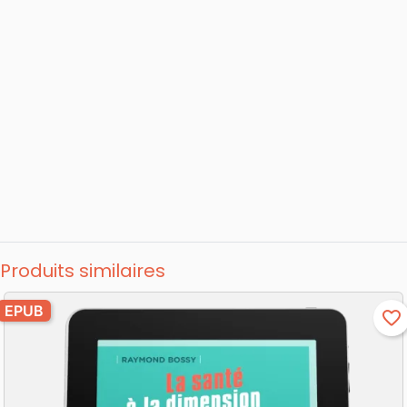
Produits similaires
EPUB
favorite_border