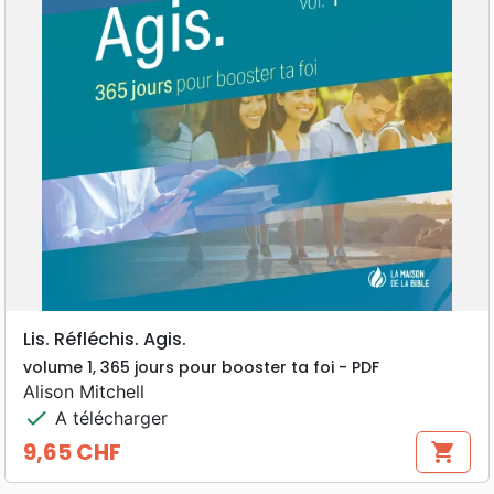
Lis. Réfléchis. Agis.
volume 1, 365 jours pour booster ta foi - PDF
Alison Mitchell
check
A télécharger
9,65 CHF
shopping_cart
Prix