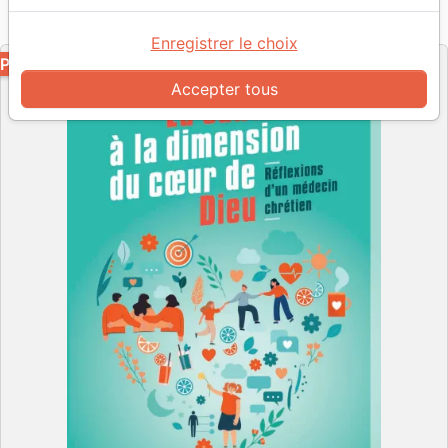
Référence
OUR2076-PDF
EAN
9782889138548
Ourania
Editeur
Enregistrer le choix
PDF
Accepter tous