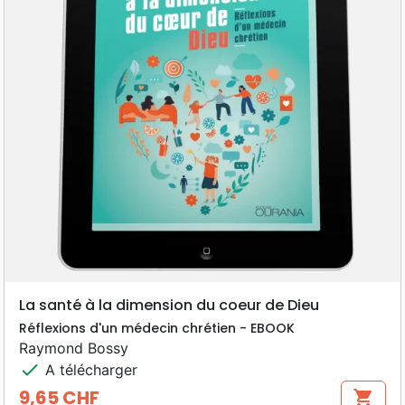
La santé à la dimension du coeur de Dieu
Réflexions d'un médecin chrétien - EBOOK
Raymond Bossy
check
A télécharger
9,65 CHF
shopping_cart