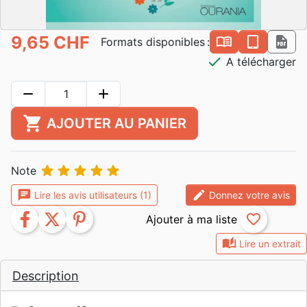
9,65 CHF
book_open
epub
pdf
Formats disponibles :
check
A télécharger
remove
add
shopping_cart
AJOUTER AU PANIER





Note
chat
edit
Lire les avis utilisateurs (1)
Donnez votre avis
facebook
twitter
pinterest
favorite_border
auto_stories
Lire un extrait
Description