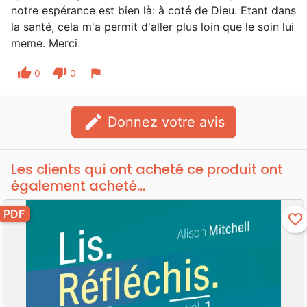
notre espérance est bien là: à coté de Dieu. Etant dans
la santé, cela m'a permit d'aller plus loin que le soin lui
meme. Merci
thumb_up
thumb_down
flag
0
0
edit
Donnez votre avis
Les clients qui ont acheté ce produit ont
également acheté...
PDF
favorite_border