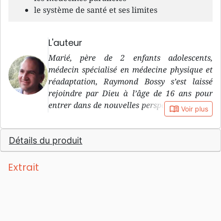
le système de santé et ses limites
L'auteur
Marié, père de 2 enfants adolescents,
médecin spécialisé en médecine physique et
réadaptation, Raymond Bossy s’est laissé
rejoindre par Dieu à l’âge de 16 ans pour
entrer dans de nouvelles perspectives de vie.
book_open
Voir plus
Dès lors il cherche à vivre au quotidien ce
que Dieu nous offre et souhaite pour nous et
Détails du produit
nos proches. Dans ce sens, il a commencé à
explorer la signification de la santé, de la
maladie et de la guérison dans la Bible
Extrait
depuis le début des années 1990.