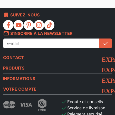
bookmark
SUIVEZ-NOUS
facebook
youtube
pinterest
instagram
tiktok
mail_outline
S'INSCRIRE À LA NEWSLETTER
check
S'i
CONTACT
PRODUITS
INFORMATIONS
VOTRE COMPTE
check
Ecoute et conseils
check
Service de livraison
check
Paiement sécurisé