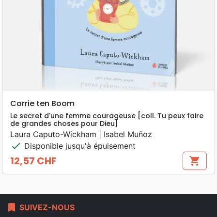
Corrie ten Boom
Le secret d'une femme courageuse [coll. Tu peux faire
de grandes choses pour Dieu]
Laura Caputo-Wickham | Isabel Muñoz
check
Disponible jusqu'à épuisement
12,57 CHF
shopping_cart
Prix
bookmark
SUIVEZ-NOUS