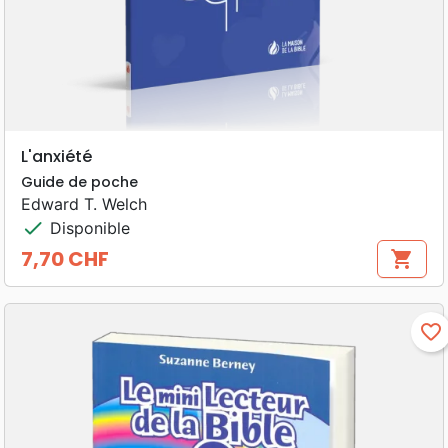
L'anxiété
Guide de poche
Edward T. Welch
check
Disponible
7,70 CHF
shopping_cart
Prix
favorite_border