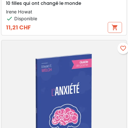
10 filles qui ont changé le monde
Irene Howat
check
Disponible
11,21 CHF
shopping_cart
Prix
favorite_border