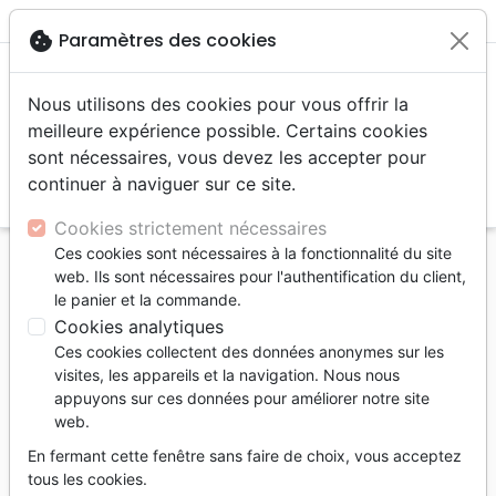
menu
shopping_cart
account_circle
cookie
Paramètres des cookies
Nous utilisons des cookies pour vous offrir la
meilleure expérience possible. Certains cookies
sont nécessaires, vous devez les accepter pour
continuer à naviguer sur ce site.
search
Reche
Cookies strictement nécessaires
Ces cookies sont nécessaires à la fonctionnalité du site
Accueil
Jeunesse
web. Ils sont nécessaires pour l'authentification du client,
Dis-lui tout, partout, toujours - Cahier d'activités
le panier et la commande.
Cookies analytiques
Dis-lui tout, partout, toujours
Ces cookies collectent des données anonymes sur les
Cahier d'activités
visites, les appareils et la navigation. Nous nous
appuyons sur ces données pour améliorer notre site
Auteur :
Laura Wifler
| Illustrateur :
Catalina
web.
Echeverri
En fermant cette fenêtre sans faire de choix, vous acceptez
Référence
BLF9707
EAN
9782362497070
tous les cookies.
BLF Éditions
Editeur