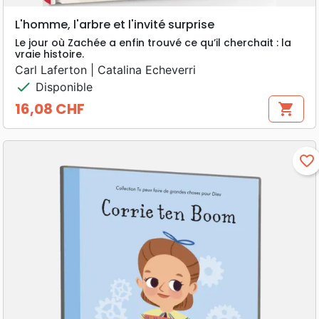
L'homme, l'arbre et l'invité surprise
Le jour où Zachée a enfin trouvé ce qu’il cherchait : la
vraie histoire.
Carl Laferton | Catalina Echeverri
check
Disponible
16,08 CHF
shopping_cart
Prix
favorite_border