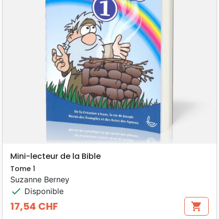
Mini-lecteur de la Bible
Tome 1
Suzanne Berney
check
Disponible
17,54 CHF
shopping_cart
Prix