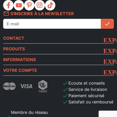
facebook
youtube
pinterest
instagram
tiktok
mail_outline
S'INSCRIRE À LA NEWSLETTER
check
S'i
CONTACT
PRODUITS
INFORMATIONS
VOTRE COMPTE
check
Ecoute et conseils
check
Service de livraison
check
Paiement sécurisé
check
Satisfait ou remboursé
Membre du réseau