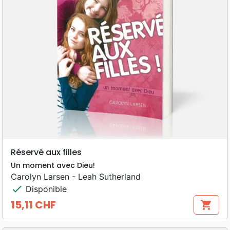
Réservé aux filles
Un moment avec Dieu!
Carolyn Larsen - Leah Sutherland
check
Disponible
15,11 CHF
shopping_cart
Prix