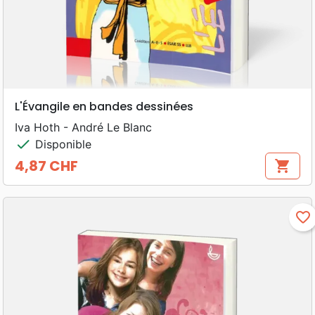
L'Évangile en bandes dessinées
Iva Hoth - André Le Blanc
check
Disponible
4,87 CHF
shopping_cart
Prix
favorite_border