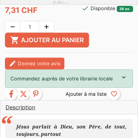
check
Disponible
7,31 CHF
36 ex.
remove
add
shopping_cart
AJOUTER AU PANIER
edit
Donnez votre avis
Commandez auprès de votre librairie locale
facebook
twitter
pinterest
favorite_border
Description
Jésus parlait à Dieu, son Père, de tout,
toujours, partout