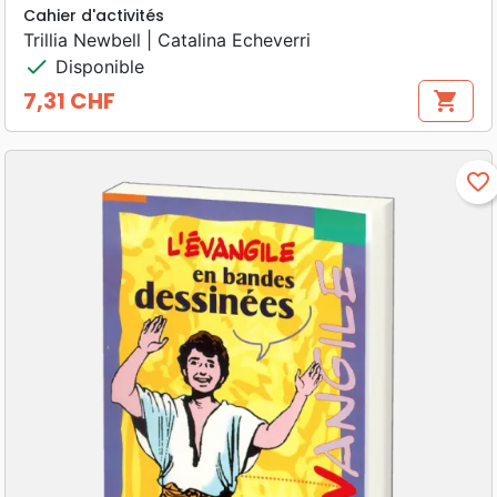
Cahier d'activités
Trillia Newbell | Catalina Echeverri
check
Disponible
7,31 CHF
shopping_cart
Prix
favorite_border