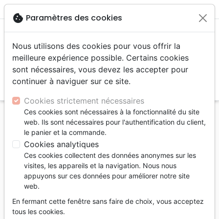
menu
shopping_cart
account_circle
cookie
Paramètres des cookies
Nous utilisons des cookies pour vous offrir la
meilleure expérience possible. Certains cookies
sont nécessaires, vous devez les accepter pour
continuer à naviguer sur ce site.
search
Reche
Cookies strictement nécessaires
Ces cookies sont nécessaires à la fonctionnalité du site
Accueil
Livres
Recueils de chants
Adultes
web. Ils sont nécessaires pour l'authentification du client,
Au plus haut des cieux - [2e édition révisée]
le panier et la commande.
Partitions de 40 Christmas Carols [recueil de chants
Cookies analytiques
de Noël]
Ces cookies collectent des données anonymes sur les
visites, les appareils et la navigation. Nous nous
Au plus haut des cieux
appuyons sur ces données pour améliorer notre site
web.
[2e édition révisée] Partitions de 40
Christmas Carols [recueil de chants de
En fermant cette fenêtre sans faire de choix, vous acceptez
Noël]
tous les cookies.