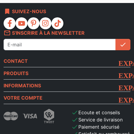
bookmark
SUIVEZ-NOUS
facebook
youtube
pinterest
instagram
tiktok
mail_outline
S'INSCRIRE À LA NEWSLETTER
check
S'i
CONTACT
PRODUITS
INFORMATIONS
VOTRE COMPTE
check
Ecoute et conseils
check
Service de livraison
check
Paiement sécurisé