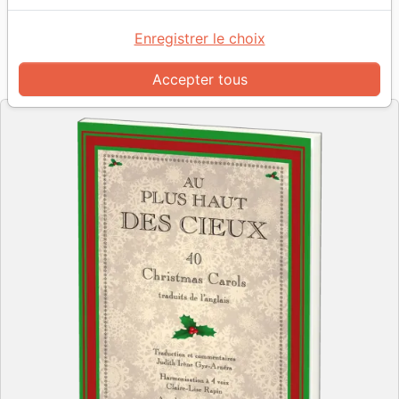
Auteur :
Judith Irène Gyr-Arnéra
-
Claire-Lise
Rapin
Enregistrer le choix
Référence
EXL0496
EAN
9782755004960
Accepter tous
Excelsis
Editeur