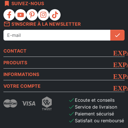
bookmark
SUIVEZ-NOUS
facebook
youtube
pinterest
instagram
tiktok
mail_outline
S'INSCRIRE À LA NEWSLETTER
check
S'i
CONTACT
PRODUITS
INFORMATIONS
VOTRE COMPTE
check
Ecoute et conseils
check
Service de livraison
check
Paiement sécurisé
check
Satisfait ou remboursé