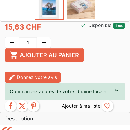
check
Disponible
15,63 CHF
1 ex.
remove
add
shopping_cart
AJOUTER AU PANIER
edit
Donnez votre avis
Commandez auprès de votre librairie locale
facebook
twitter
pinterest
favorite_border
Description