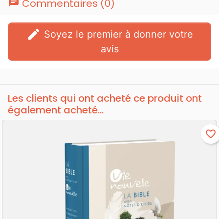
chat
Commentaires (0)
edit
Soyez le premier à donner votre
avis
Les clients qui ont acheté ce produit ont
également acheté...
favorite_border