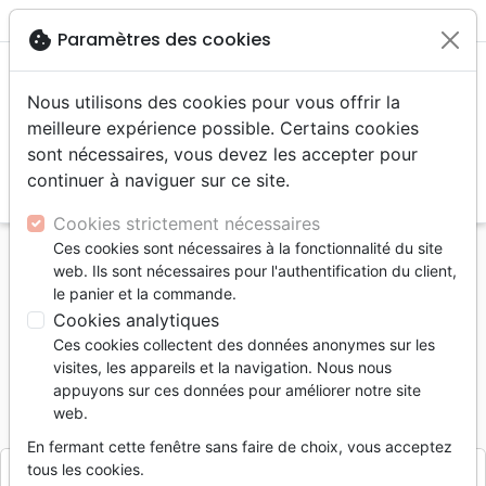
menu
shopping_cart
account_circle
cookie
Paramètres des cookies
Nous utilisons des cookies pour vous offrir la
meilleure expérience possible. Certains cookies
sont nécessaires, vous devez les accepter pour
continuer à naviguer sur ce site.
search
Reche
Cookies strictement nécessaires
Ces cookies sont nécessaires à la fonctionnalité du site
Accueil
Divers
Objets cadeaux
web. Ils sont nécessaires pour l'authentification du client,
Mon Cadre Inspiration - Arbre au milieu d'un lac
le panier et la commande.
Cookies analytiques
Mon Cadre Inspiration
Ces cookies collectent des données anonymes sur les
Arbre au milieu d'un lac
visites, les appareils et la navigation. Nous nous
appuyons sur ces données pour améliorer notre site
Référence
CEDI6295
EAN
3700318962959
web.
Cedis
Editeur
En fermant cette fenêtre sans faire de choix, vous acceptez
tous les cookies.