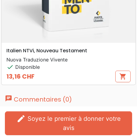
Italien NTVi, Nouveau Testament
Nuova Traduzione Vivente
check
Disponible
13,16 CHF
shopping_cart
Prix
chat
Commentaires (0)
edit
Soyez le premier à donner votre
avis