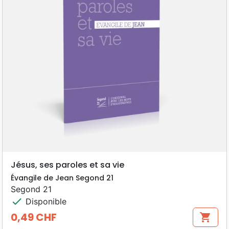
Jésus, ses paroles et sa vie
Évangile de Jean Segond 21
Segond 21
check
Disponible
0,49 CHF
shopping_cart
Prix