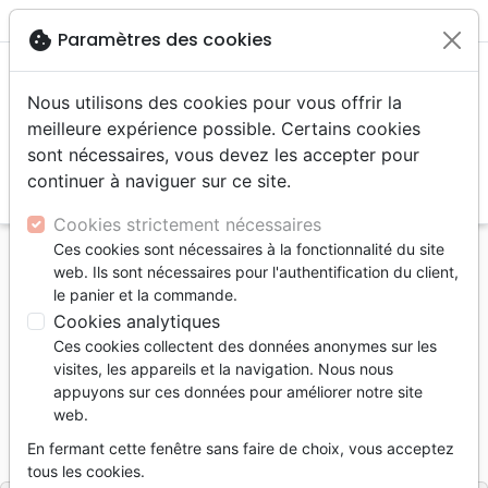
menu
shopping_cart
account_circle
cookie
Paramètres des cookies
Nous utilisons des cookies pour vous offrir la
meilleure expérience possible. Certains cookies
sont nécessaires, vous devez les accepter pour
continuer à naviguer sur ce site.
search
Reche
Cookies strictement nécessaires
Ces cookies sont nécessaires à la fonctionnalité du site
Accueil
Bibles
Nuova Traduzione Vivente
web. Ils sont nécessaires pour l'authentification du client,
Italien, Evangile de Jean - version NTVi
le panier et la commande.
Cookies analytiques
Italien, Evangile de Jean
Ces cookies collectent des données anonymes sur les
version NTVi
visites, les appareils et la navigation. Nous nous
appuyons sur ces données pour améliorer notre site
Version :
Nuova Traduzione Vivente
web.
Référence
NTVI32926
EAN
9788884690814
En fermant cette fenêtre sans faire de choix, vous acceptez
La Casa della Bibbia
Editeur
tous les cookies.