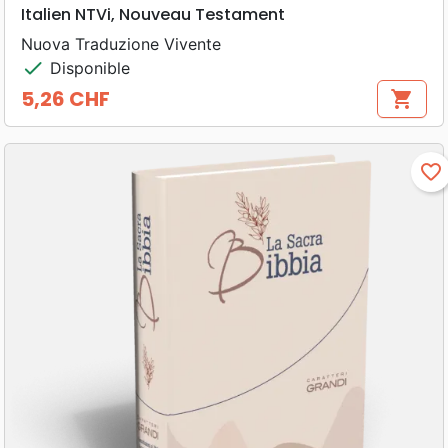
Italien NTVi, Nouveau Testament
Nuova Traduzione Vivente
check
Disponible
5,26 CHF
shopping_cart
Prix
favorite_border