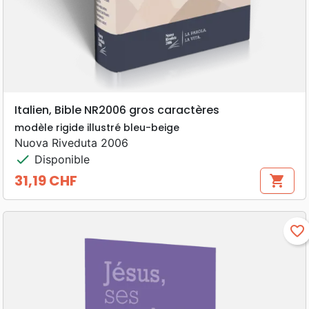
Italien, Bible NR2006 gros caractères
modèle rigide illustré bleu-beige
Nuova Riveduta 2006
check
Disponible
31,19 CHF
shopping_cart
Prix
favorite_border