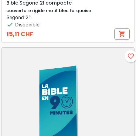
Bible Segond 21 compacte
couverture rigide motif bleu turquoise
Segond 21
check
Disponible
15,11 CHF
shopping_cart
Prix
favorite_border