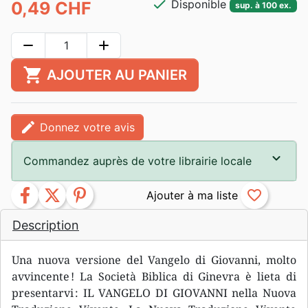
check
Disponible
0,49 CHF
sup. à 100 ex.
remove
add
shopping_cart
AJOUTER AU PANIER
edit
Donnez votre avis
Commandez auprès de votre librairie locale
facebook
twitter
pinterest
favorite_border
Description
Una nuova versione del Vangelo di Giovanni, molto
avvincente ! La Società Biblica di Ginevra è lieta di
presentarvi : IL VANGELO DI GIOVANNI nella Nuova