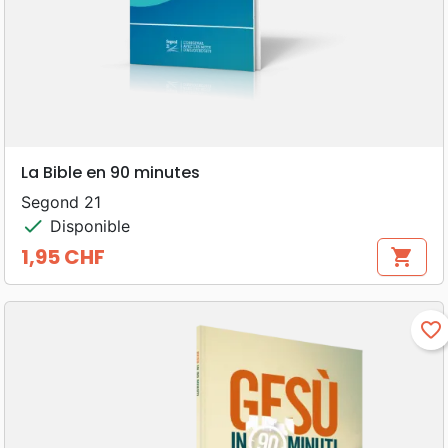
La Bible en 90 minutes
Segond 21
check
Disponible
1,95 CHF
shopping_cart
Prix
favorite_border