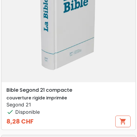
Bible Segond 21 compacte
couverture rigide imprimée
Segond 21
check
Disponible
8,28 CHF
shopping_cart
Prix