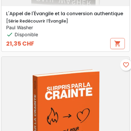
L'Appel de l'Évangile et la conversion authentique
[Série Redécouvrir l'Évangile]
Paul Washer
check
Disponible
21,35 CHF
shopping_cart
Prix
favorite_border