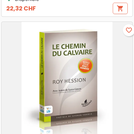
22,32 CHF
shopping_cart
Prix
favorite_border