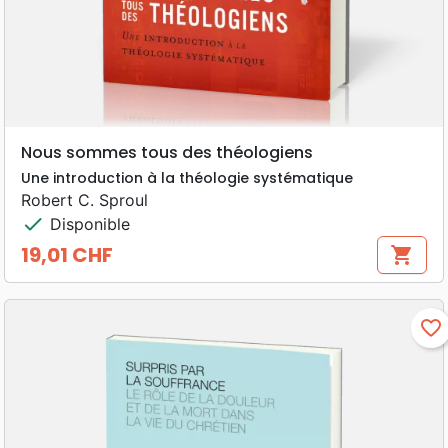
Nous sommes tous des théologiens
Une introduction à la théologie systématique
Robert C. Sproul
check
Disponible
19,01 CHF
shopping_cart
Prix
favorite_border