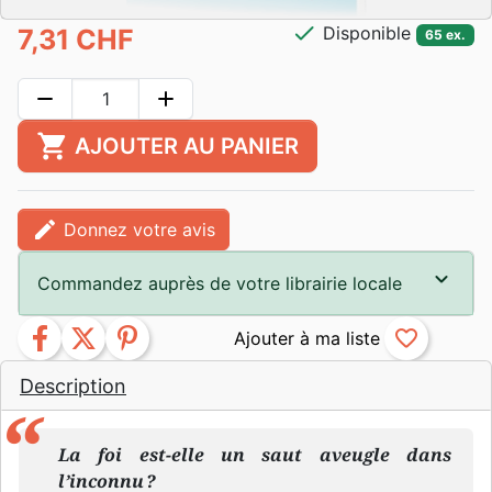
check
Disponible
7,31 CHF
65 ex.
remove
add
shopping_cart
AJOUTER AU PANIER
edit
Donnez votre avis
Commandez auprès de votre librairie locale
facebook
twitter
pinterest
favorite_border
Description
La foi est-elle un saut aveugle dans
l’inconnu ?