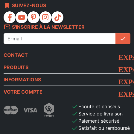
bookmark
SUIVEZ-NOUS
facebook
youtube
pinterest
instagram
tiktok
mail_outline
S'INSCRIRE À LA NEWSLETTER
check
S'i
CONTACT
PRODUITS
INFORMATIONS
VOTRE COMPTE
check
Ecoute et conseils
check
Service de livraison
check
Paiement sécurisé
check
Satisfait ou remboursé