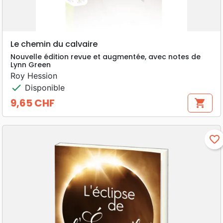
Le chemin du calvaire
Nouvelle édition revue et augmentée, avec notes de
Lynn Green
Roy Hession
check
Disponible
9,65 CHF
shopping_cart
Prix
favorite_border