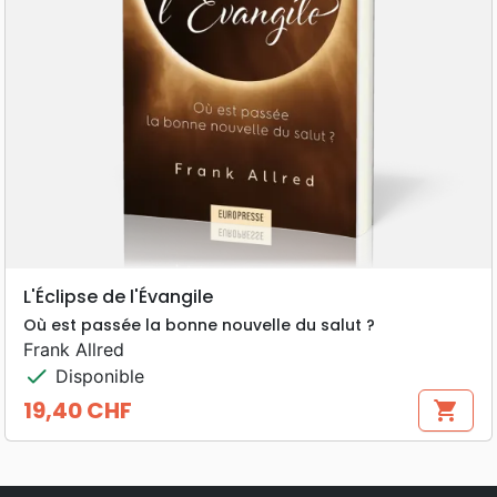
L'Éclipse de l'Évangile
Où est passée la bonne nouvelle du salut ?
Frank Allred
check
Disponible
19,40 CHF
shopping_cart
Prix