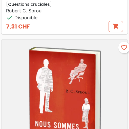
[Questions cruciales]
Robert C. Sproul
check
Disponible
7,31 CHF
shopping_cart
Prix
favorite_border