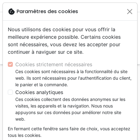
menu
shopping_cart
account_circle
cookie
Paramètres des cookies
Nous utilisons des cookies pour vous offrir la
meilleure expérience possible. Certains cookies
sont nécessaires, vous devez les accepter pour
continuer à naviguer sur ce site.
search
Reche
Cookies strictement nécessaires
Ces cookies sont nécessaires à la fonctionnalité du site
Accueil
Livres
Edification
Croissance spirituelle
web. Ils sont nécessaires pour l'authentification du client,
Comment puis-je vivre par la foi ? - [Questions
le panier et la commande.
cruciales]
Cookies analytiques
Ces cookies collectent des données anonymes sur les
Comment puis-je vivre par la foi ?
visites, les appareils et la navigation. Nous nous
[Questions cruciales]
appuyons sur ces données pour améliorer notre site
web.
Auteur :
Robert C. Sproul
En fermant cette fenêtre sans faire de choix, vous acceptez
Référence
PC9565
EAN
9782924895658
tous les cookies.
La Rochelle