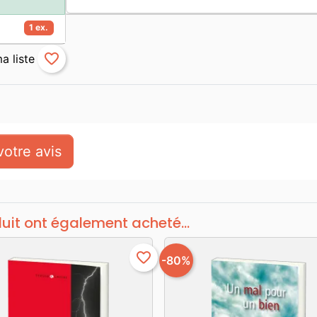
1 ex.
favorite_border
otre avis
duit ont également acheté...
favorite_border
-80%