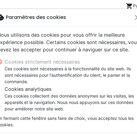
shopping_cart
P
okie
Paramètres des cookies
ous utilisons des cookies pour vous offrir la meilleure
Nouveautés
Bibles
Livres
eBooks
Jeunesse
xpérience possible. Certains cookies sont nécessaires, vou
evez les accepter pour continuer à naviguer sur ce site.
eaux Testaments
ine
lité
 ans
lations
ns animés
s
Etude biblique
Bandes dessinées
Découverte de la foi
Adolescents, jeunes
Rap, Hip-hop
Films, fiction
Jeux
sen - Saisons 1 et 2 [coffret 6 DVD]
Cookies strictement nécessaires
ons
cation
e
2 ans
ry, Latino, Folk
gnement, conférences
elisation
Segond 21
Famille, couple
Méditations
Bibles jeunesse
Instrumental
Documentaires, reportage
Accessoires de Bible
Ces cookies sont nécessaires à la fonctionnalité du site web. Ils
iles
e
esse
ro
iels
Segond
Souffrance, Relation d'aide
Souffrance, Relation d'aide
Louange, Adoration
Papeterie
The Chosen
sont nécessaires pour l'authentification du client, le panier et la
k
elisation
ue
esse
NEG
Santé
Psychologie
Hardrock, Métal
commande.
Saisons 1 et 2 [coffret 6 DVD]
cations
ts
le, Couple
l, Soul
Darby
Ethique, société, politique
Apologétique
Pop, Rock
Cookies analytiques
Auteur :
Dallas Jenkins
ation
Événements actuels
Ces cookies collectent des données anonymes sur les visites, les
Référence
SAJE7464
EAN
3700000274643
appareils et la navigation. Nous nous appuyons sur ces données
pour améliorer notre site web.
Description
Détails du produit
n fermant cette fenêtre sans faire de choix, vous acceptez tous les
ookies.
Les 2 premières saisons de la série
de 6 DVD