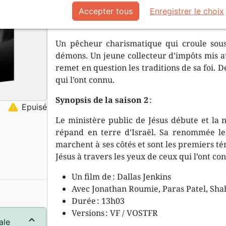
Accepter tous
Enregistrer le choix
Synopsis de la saison 1
:
Un pêcheur charismatique qui croule sou
démons. Un jeune collecteur d’impôts mis au
remet en question les traditions de sa foi. 
qui l’ont connu.
Synopsis de la saison 2
:
warning
Epuisé
Le ministère public de Jésus débute et la n
répand en terre d’Israël. Sa renommée le 
marchent à ses côtés et sont les premiers t
Jésus à travers les yeux de ceux qui l’ont co
Un film de : Dallas Jenkins
Avec Jonathan Roumie, Paras Patel, Shah
Durée : 13h03
Versions : VF / VOSTFR
ale