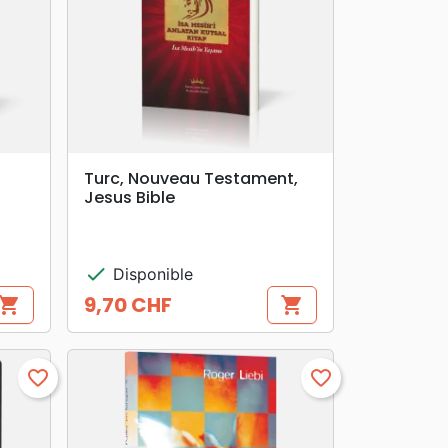
search
APERÇU RAPIDE
Turc, Nouveau Testament,
Jesus Bible
check
Disponible
9,70 CHF
hopping_cart
shopping_cart
Prix
favorite_border
favorite_border