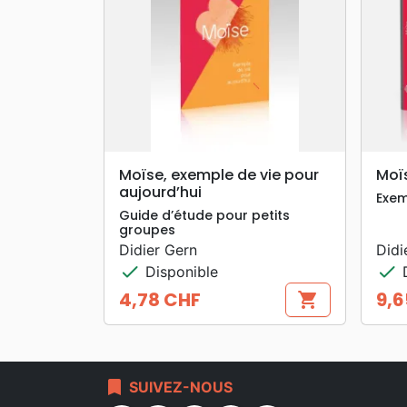
search
APERÇU RAPIDE
Moïse, exemple de vie pour
Moï
aujourd’hui
Exem
Guide d’étude pour petits
groupes
Didier Gern
Didi
check
check
Disponible
D
4,78 CHF
9,6
shopping_cart
Prix
Prix
bookmark
SUIVEZ-NOUS