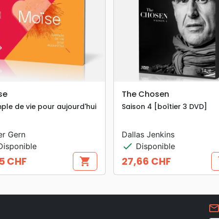
search
search
APERÇU RAPIDE
APERÇU RAPIDE
se
The Chosen
ple de vie pour aujourd'hui
Saison 4 [boîtier 3 DVD]
er Gern
Dallas Jenkins
check
isponible
Disponible
5 CHF
27,66 CHF
shopping_cart
s
Prix
mail_outlin