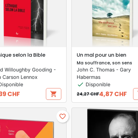
search
search
APERÇU RAPIDE
APERÇU RAPIDE
hique selon la Bible
Un mal pour un bien
Ma souffrance, son sens
d Willoughby Gooding -
John C. Thomas - Gary
n Carson Lennox
Habermas
check
isponible
Disponible
39 CHF
4,87 CHF
shopping_cart
s
24,27 CHF
Prix de base
Prix
favorite_border