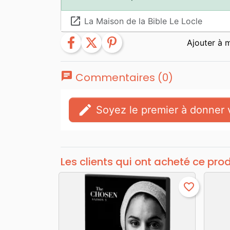
launch
La Maison de la Bible Le Locle
facebook
twitter
pinterest
chat
Commentaires (0)
edit
Soyez le premier à donner v
Les clients qui ont acheté ce pro
favorite_border