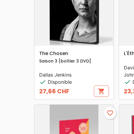
search
APERÇU RAPIDE
The Chosen
L'Ét
Saison 3 [boîtier 3 DVD]
Davi
Dallas Jenkins
Joh
check
check
Disponible
D
27,66 CHF
23,
shopping_cart
Prix
Prix
favorite_border