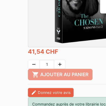
41,54 CHF
remove
add
shopping_cart
AJOUTER AU PANIER
edit
Donnez votre avis
Commandez auprès de votre librairie loc