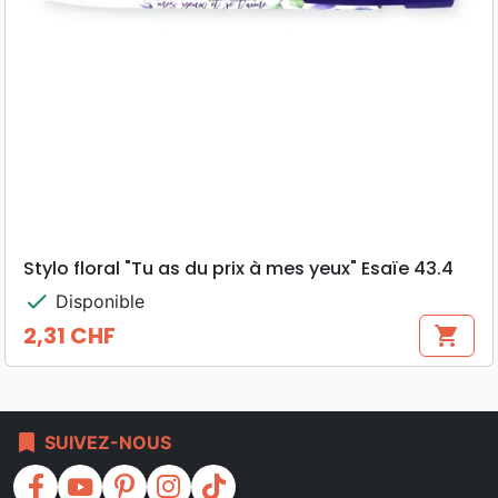
Stylo floral "Tu as du prix à mes yeux" Esaïe 43.4
check
Disponible
2,31 CHF
shopping_cart
Prix
bookmark
SUIVEZ-NOUS
facebook
youtube
pinterest
instagram
tiktok