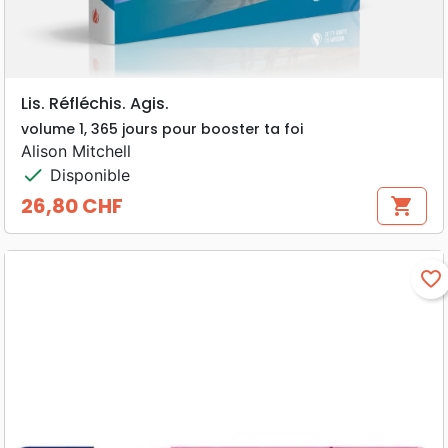
Lis. Réfléchis. Agis.
volume 1, 365 jours pour booster ta foi
Alison Mitchell
check
Disponible
26,80 CHF
shopping_cart
Prix
favorite_border