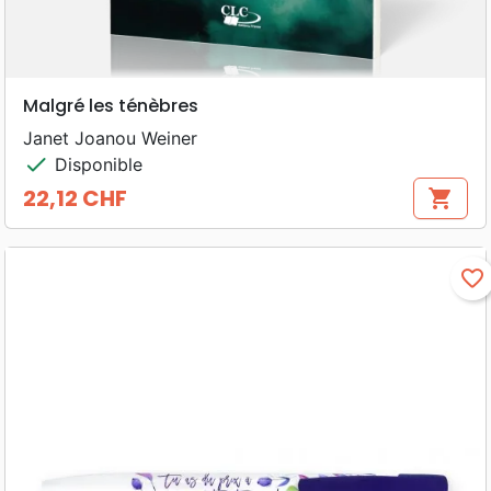
Malgré les ténèbres
Janet Joanou Weiner
check
Disponible
22,12 CHF
shopping_cart
Prix
favorite_border