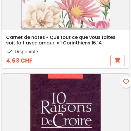
Carnet de notes « Que tout ce que vous faites
soit fait avec amour. » 1 Corinthiens 16.14
check
Disponible
4,63 CHF
shopping_cart
Prix
favorite_border