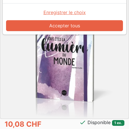
Enregistrer le choix
Accepter tous
check
Disponible
10,08 CHF
1 ex.