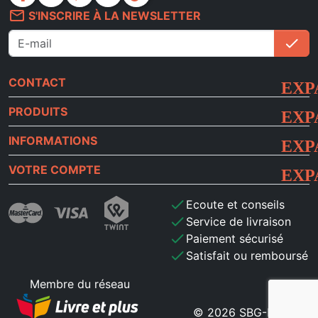
mail_outline
S'INSCRIRE À LA NEWSLETTER
check
S'i
CONTACT
PRODUITS
INFORMATIONS
VOTRE COMPTE
check
Ecoute et conseils
check
Service de livraison
check
Paiement sécurisé
check
Satisfait ou remboursé
Membre du réseau
© 2026 SBG-MB