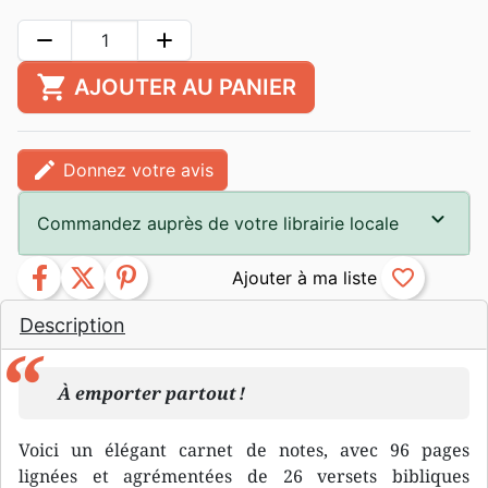
remove
add
shopping_cart
AJOUTER AU PANIER
edit
Donnez votre avis
Commandez auprès de votre librairie locale
facebook
twitter
pinterest
favorite_border
Description
À emporter partout !
Voici un élégant carnet de notes, avec 96 pages
lignées et agrémentées de 26 versets bibliques