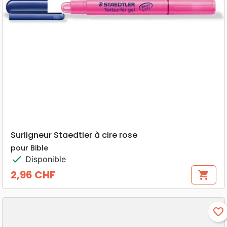
Surligneur Staedtler à cire rose
pour Bible
check
Disponible
2,96 CHF
shopping_cart
Prix
favorite_border