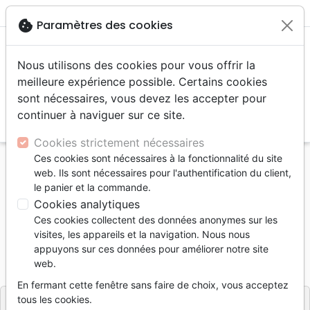
menu
shopping_cart
account_circle
cookie
Paramètres des cookies
Nous utilisons des cookies pour vous offrir la
meilleure expérience possible. Certains cookies
sont nécessaires, vous devez les accepter pour
continuer à naviguer sur ce site.
search
Reche
Cookies strictement nécessaires
Ces cookies sont nécessaires à la fonctionnalité du site
Accueil
Divers
Papeterie
web. Ils sont nécessaires pour l'authentification du client,
Vous êtes la lumière du monde - Carnet de notes
le panier et la commande.
Cookies analytiques
Vous êtes la lumière du monde
Ces cookies collectent des données anonymes sur les
Carnet de notes
visites, les appareils et la navigation. Nous nous
appuyons sur ces données pour améliorer notre site
Référence
BIBLIO0881
EAN
9782853008815
web.
Éditions Bibli'o
Editeur
En fermant cette fenêtre sans faire de choix, vous acceptez
tous les cookies.