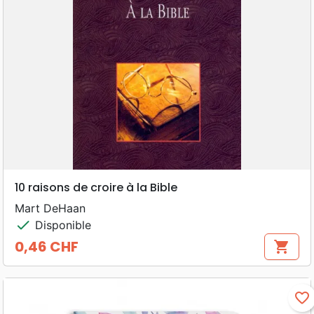
10 raisons de croire à la Bible
Mart DeHaan
check
Disponible
0,46 CHF
shopping_cart
Prix
favorite_border