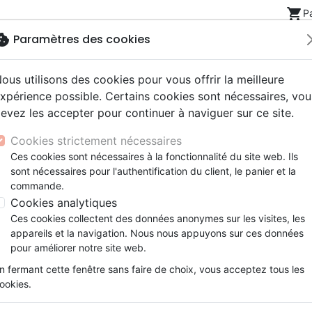
shopping_cart
P
okie
Paramètres des cookies
ous utilisons des cookies pour vous offrir la meilleure
Nouveautés
Bibles
Livres
eBooks
Jeunesse
xpérience possible. Certains cookies sont nécessaires, vou
evez les accepter pour continuer à naviguer sur ce site.
eaux Testaments
ine
lité
 ans
lations
ns animés
s
Etude biblique
Bandes dessinées
Découverte de la foi
Adolescents, jeunes
Rap, Hip-hop
Films, fiction
Jeux
es
Cookies strictement nécessaires
ons
cation
e
2 ans
ry, Latino, Folk
gnement, conférences
elisation
Segond 21
Famille, couple
Méditations
Bibles jeunesse
Instrumental
Documentaires, reportage
Accessoires de Bible
elm, Stukenbrock, Schoppen – Stationen einer Geschichte, w
Ces cookies sont nécessaires à la fonctionnalité du site web. Ils
iles
e
esse
ro
iels
Segond
Souffrance, Relation d'aide
Souffrance, Relation d'aide
Louange, Adoration
Papeterie
sont nécessaires pour l'authentification du client, le panier et la
k
elisation
ue
esse
NEG
Santé
Psychologie
Hardrock, Métal
Ich pfeif auf deine Frömmigk
commande.
cations
ts
le, Couple
l, Soul
Darby
Ethique, société, politique
Apologétique
Pop, Rock
Cookies analytiques
Schwelm, Stukenbrock, Schoppen – 
ation
Événements actuels
Ces cookies collectent des données anonymes sur les visites, les
nur Gott sie schreiben kann
appareils et la navigation. Nous nous appuyons sur ces données
Auteur :
Wolfgang Bühne
pour améliorer notre site web.
Référence
CLV256738
EAN
9783866997387
n fermant cette fenêtre sans faire de choix, vous acceptez tous les
ookies.
Description
Détails du produit