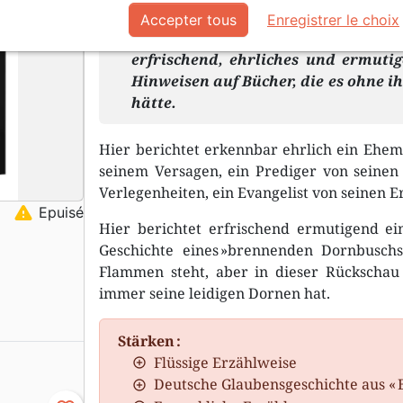
Aufgewachsen in einer « frommen F
Accepter tous
Enregistrer le choix
bis er durch Wilhelm Busch auf de
erfrischend, ehrliches und ermuti
Hinweisen auf Bücher, die es ohne ih
hätte.
Hier berichtet erkennbar ehrlich ein Ehem
seinem Versagen, ein Prediger von seinen 
Verlegenheiten, ein Evangelist von seinen 
warning
Epuisé
Hier berichtet erfrischend ermutigend ei
Geschichte eines »brennenden Dornbusch
Flammen steht, aber in dieser Rückschau 
immer seine leidigen Dornen hat.
Stärken :
Flüssige Erzählweise
Deutsche Glaubensgeschichte aus « 