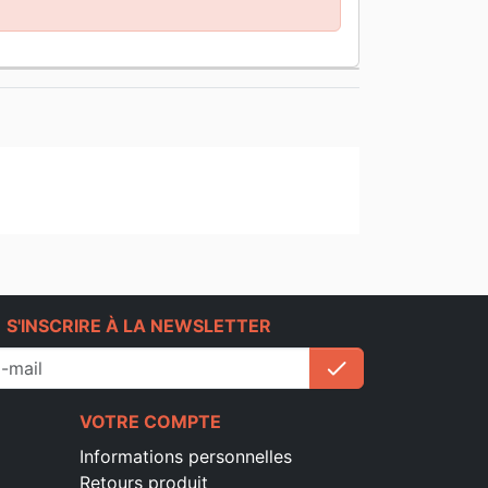
e
S'INSCRIRE À LA NEWSLETTER
check
S'inscrire
VOTRE COMPTE
Informations personnelles
Retours produit