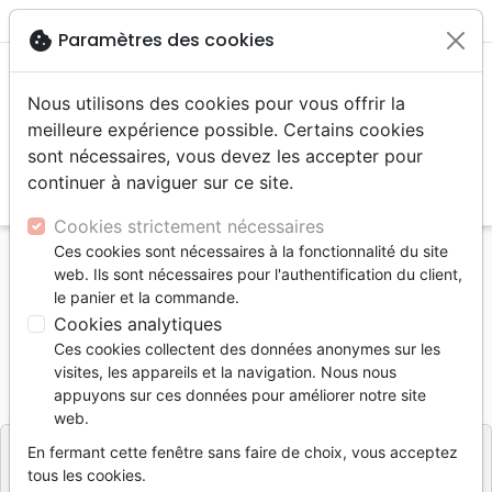
menu
shopping_cart
account_circle
cookie
Paramètres des cookies
Nous utilisons des cookies pour vous offrir la
meilleure expérience possible. Certains cookies
sont nécessaires, vous devez les accepter pour
continuer à naviguer sur ce site.
search
Reche
Cookies strictement nécessaires
Ces cookies sont nécessaires à la fonctionnalité du site
Accueil
Livres
Audio
Divers
Une minute
web. Ils sont nécessaires pour l'authentification du client,
le panier et la commande.
Une minute
Cookies analytiques
Artiste :
Sylvain Freymond
-
Christian Frappier
Ces cookies collectent des données anonymes sur les
visites, les appareils et la navigation. Nous nous
Référence
JEM9147
EAN
7640151691479
appuyons sur ces données pour améliorer notre site
Jeunesse en Mission - JEM
Editeur
web.
En fermant cette fenêtre sans faire de choix, vous acceptez
tous les cookies.