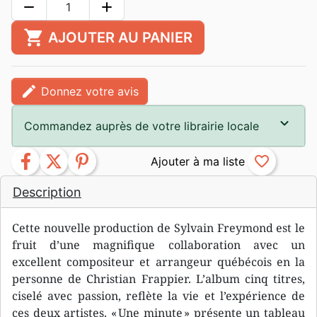
remove
add
shopping_cart
AJOUTER AU PANIER
edit
Donnez votre avis
Commandez auprès de votre librairie locale
facebook
twitter
pinterest
favorite_border
Description
Cette nouvelle production de Sylvain Freymond est le
fruit d’une magnifique collaboration avec un
excellent compositeur et arrangeur québécois en la
personne de Christian Frappier. L’album cinq titres,
ciselé avec passion, reflète la vie et l’expérience de
ces deux artistes. « Une minute » présente un tableau