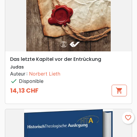
Das letzte Kapitel vor der Entrückung
Judas
Auteur :
Norbert Lieth
check
Disponible
14,13 CHF
shopping_cart
Prix
favorite_border