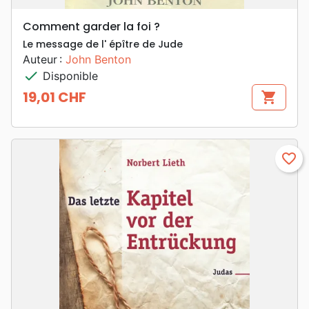
Comment garder la foi ?
Le message de l' épître de Jude
Auteur :
John Benton
check
Disponible
19,01 CHF
shopping_cart
Prix
favorite_border