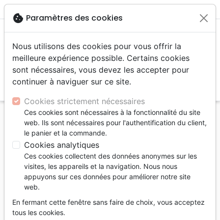
menu
shopping_cart
account_circle
cookie
Paramètres des cookies
Nous utilisons des cookies pour vous offrir la
meilleure expérience possible. Certains cookies
sont nécessaires, vous devez les accepter pour
continuer à naviguer sur ce site.
search
Reche
Cookies strictement nécessaires
Ces cookies sont nécessaires à la fonctionnalité du site
Accueil
Livres
Commentaires
Jude
web. Ils sont nécessaires pour l'authentification du client,
le panier et la commande.
Jude
Cookies analytiques
3
produits
Ces cookies collectent des données anonymes sur les
visites, les appareils et la navigation. Nous nous
appuyons sur ces données pour améliorer notre site
tune
Filtrer
web.
En fermant cette fenêtre sans faire de choix, vous acceptez
tous les cookies.