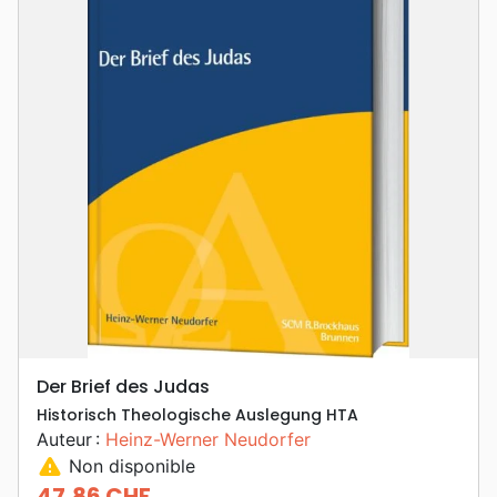
Der Brief des Judas
Historisch Theologische Auslegung HTA
Auteur :
Heinz-Werner Neudorfer
warning
Non disponible
47,86 CHF