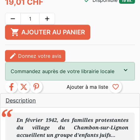
check
Disponible
19,01 CHF
19 ex.
remove
add
shopping_cart
AJOUTER AU PANIER
edit
Donnez votre avis
Commandez auprès de votre librairie locale
facebook
twitter
pinterest
favorite_border
Description
En février 1942, des familles protestantes
du village du Chambon-sur-Lignon
accueillent un groupe d’enfants juifs…