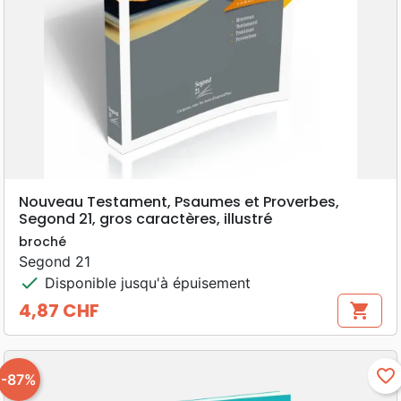
Nouveau Testament, Psaumes et Proverbes,
Segond 21, gros caractères, illustré
broché
Segond 21
check
Disponible jusqu'à épuisement
4,87 CHF
shopping_cart
Prix
favorite_border
-87%