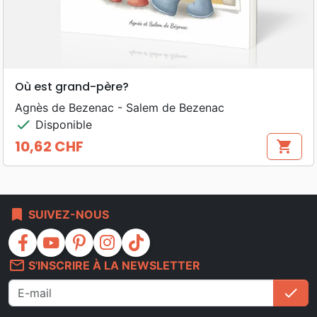
Où est grand-père?
Agnès de Bezenac - Salem de Bezenac
check
Disponible
10,62 CHF
shopping_cart
Prix
bookmark
SUIVEZ-NOUS
facebook
youtube
pinterest
instagram
tiktok
mail_outline
S'INSCRIRE À LA NEWSLETTER
check
S'i