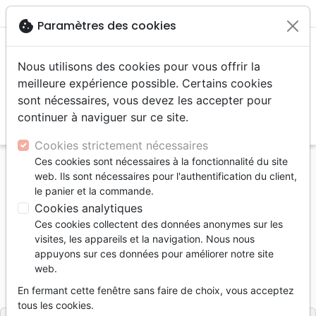
menu
shopping_cart
account_circle
cookie
Paramètres des cookies
Nous utilisons des cookies pour vous offrir la
meilleure expérience possible. Certains cookies
sont nécessaires, vous devez les accepter pour
continuer à naviguer sur ce site.
search
Reche
Cookies strictement nécessaires
Ces cookies sont nécessaires à la fonctionnalité du site
Accueil
Livres
Romans
web. Ils sont nécessaires pour l'authentification du client,
Secret de l'arbre qui cache les enfants (Le)
le panier et la commande.
Cookies analytiques
Le secret de l'arbre qui cache les
Ces cookies collectent des données anonymes sur les
enfants
visites, les appareils et la navigation. Nous nous
appuyons sur ces données pour améliorer notre site
Auteur :
Valérie Bricaud
web.
Référence
LLBF1928
EAN
9782850319280
En fermant cette fenêtre sans faire de choix, vous acceptez
Ligue pour la Lecture de la Bible France
Editeur
tous les cookies.