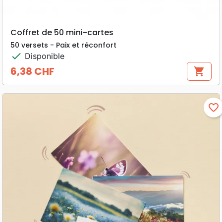
Coffret de 50 mini-cartes
50 versets - Paix et réconfort
check
Disponible
6,38 CHF
shopping_cart
Prix
favorite_border