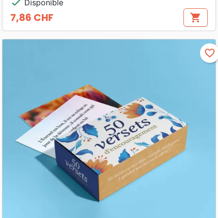
check
Disponible
7,86 CHF
shopping_cart
Prix
favorite_border