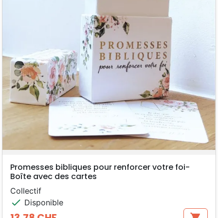
Promesses bibliques pour renforcer votre foi-
Boîte avec des cartes
Collectif
check
Disponible
13,78 CHF
shopping_cart