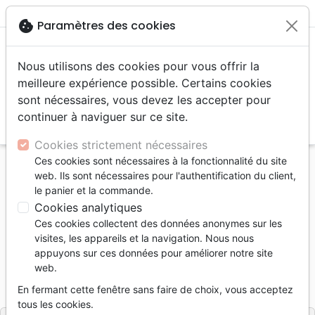
menu
shopping_cart
account_circle
cookie
Paramètres des cookies
Nous utilisons des cookies pour vous offrir la
meilleure expérience possible. Certains cookies
sont nécessaires, vous devez les accepter pour
continuer à naviguer sur ce site.
search
Reche
Cookies strictement nécessaires
Ces cookies sont nécessaires à la fonctionnalité du site
Accueil
Divers
Cartes
web. Ils sont nécessaires pour l'authentification du client,
Coffret de 100 mini-cartes - 100 versets - Trésors
le panier et la commande.
des Psaumes
Cookies analytiques
Ces cookies collectent des données anonymes sur les
Coffret de 100 mini-cartes
visites, les appareils et la navigation. Nous nous
100 versets - Trésors des Psaumes
appuyons sur ces données pour améliorer notre site
web.
Référence
CEDI3407
EAN
3700318934079
En fermant cette fenêtre sans faire de choix, vous acceptez
Cedis
Editeur
tous les cookies.