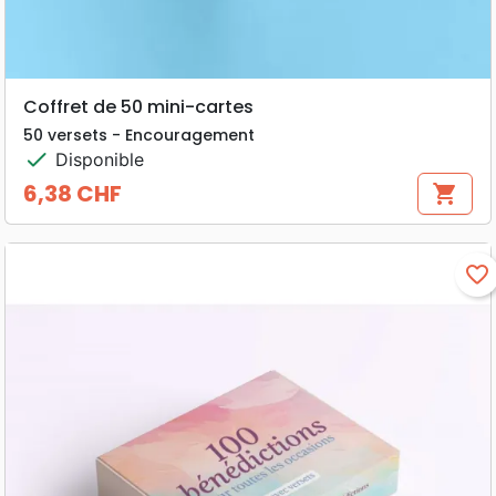
Coffret de 50 mini-cartes
50 versets - Encouragement
check
Disponible
6,38 CHF
shopping_cart
Prix
favorite_border