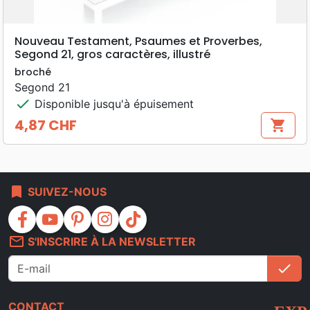
Nouveau Testament, Psaumes et Proverbes,
Segond 21, gros caractères, illustré
broché
Segond 21
check
Disponible jusqu'à épuisement
4,87 CHF
shopping_cart
Prix
bookmark
SUIVEZ-NOUS
facebook
youtube
pinterest
instagram
tiktok
mail_outline
S'INSCRIRE À LA NEWSLETTER
check
S'i
CONTACT