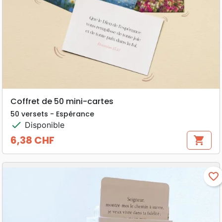
Coffret de 50 mini-cartes
50 versets - Espérance
check
Disponible
6,38 CHF
shopping_cart
Prix
favorite_border