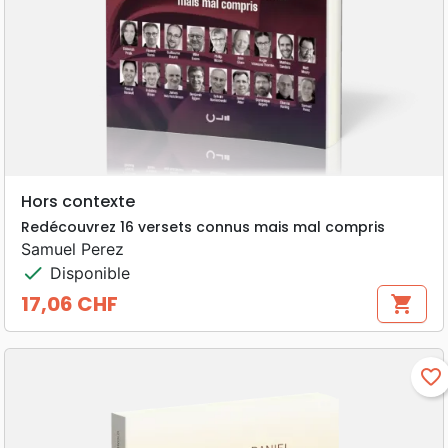
Hors contexte
Redécouvrez 16 versets connus mais mal compris
Samuel Perez
check
Disponible
17,06 CHF
shopping_cart
Prix
favorite_border