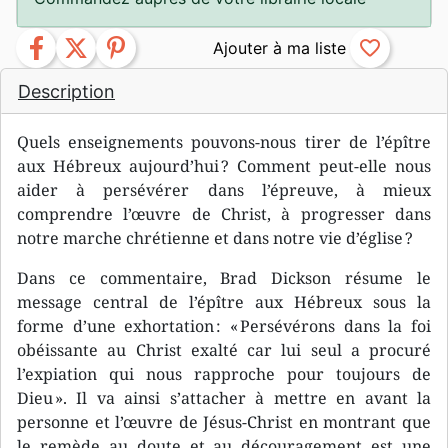
facebook
twitter
pinterest
favorite_border
Description
Quels enseignements pouvons-nous tirer de l’épître
aux Hébreux aujourd’hui ? Comment peut-elle nous
aider à persévérer dans l’épreuve, à mieux
comprendre l’œuvre de Christ, à progresser dans
notre marche chrétienne et dans notre vie d’église ?
Dans ce commentaire, Brad Dickson résume le
message central de l’épître aux Hébreux sous la
forme d’une exhortation : « Persévérons dans la foi
obéissante au Christ exalté car lui seul a procuré
l’expiation qui nous rapproche pour toujours de
Dieu ». Il va ainsi s’attacher à mettre en avant la
personne et l’œuvre de Jésus-Christ en montrant que
le remède au doute et au découragement est une