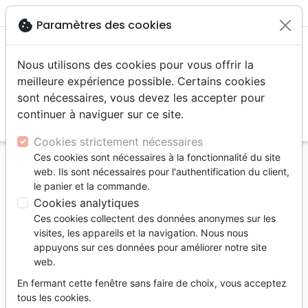
menu
shopping_cart
account_circle
cookie
Paramètres des cookies
Nous utilisons des cookies pour vous offrir la
meilleure expérience possible. Certains cookies
sont nécessaires, vous devez les accepter pour
continuer à naviguer sur ce site.
search
Reche
Cookies strictement nécessaires
Ces cookies sont nécessaires à la fonctionnalité du site
Accueil
Livres
Commentaires
Hébreux
web. Ils sont nécessaires pour l'authentification du client,
Hébreux - Commentaire biblique [Comprendre la
le panier et la commande.
Bible]
Cookies analytiques
Ces cookies collectent des données anonymes sur les
Hébreux
visites, les appareils et la navigation. Nous nous
Commentaire biblique [Comprendre la
appuyons sur ces données pour améliorer notre site
web.
Bible]
En fermant cette fenêtre sans faire de choix, vous acceptez
Auteur :
Brad Dickson
tous les cookies.