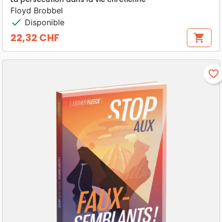
Floyd Brobbel
check
Disponible
22,32 CHF
shopping_cart
Prix
favorite_border