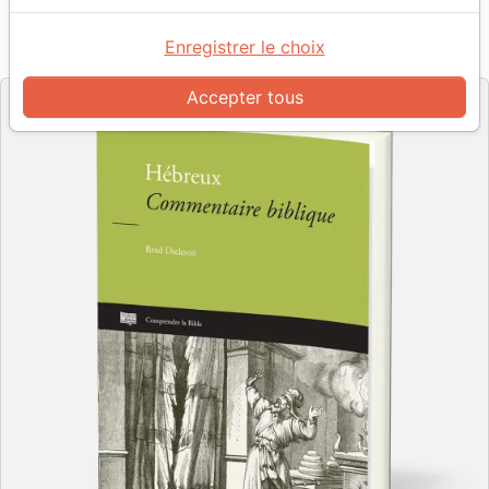
Référence
CLE3167
EAN
9782358431675
Éditions Clé
Editeur
&
Enregistrer le choix
IBG - Institut Biblique de Genève
Accepter tous