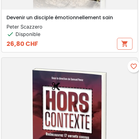
Devenir un disciple émotionnellement sain
Peter Scazzero
check
Disponible
26,80 CHF
shopping_cart
Prix
favorite_border