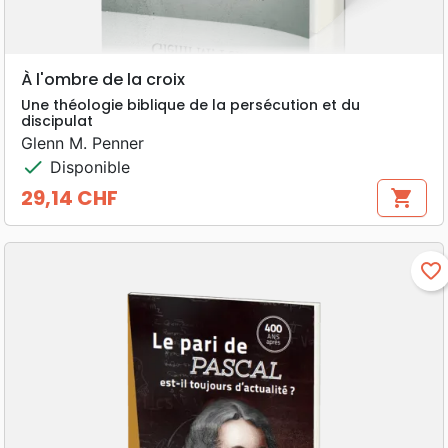
À l'ombre de la croix
Une théologie biblique de la persécution et du
discipulat
Glenn M. Penner
check
Disponible
29,14 CHF
shopping_cart
Prix
favorite_border