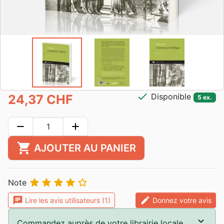
check
Disponible
24,37 CHF
5 ex.
remove
add
shopping_cart
AJOUTER AU PANIER





Note
chat
edit
Lire les avis utilisateurs (1)
Donnez votre avis
Commandez auprès de votre librairie locale