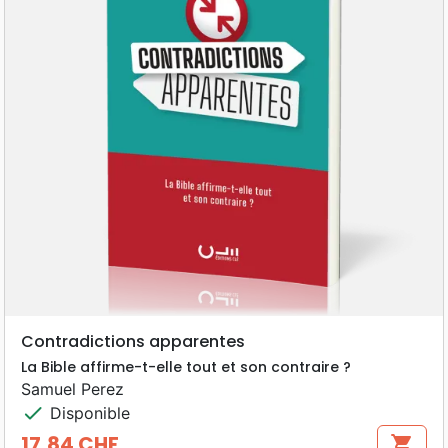
Contradictions apparentes
La Bible affirme-t-elle tout et son contraire ?
Samuel Perez
check
Disponible
17,84 CHF
shopping_cart