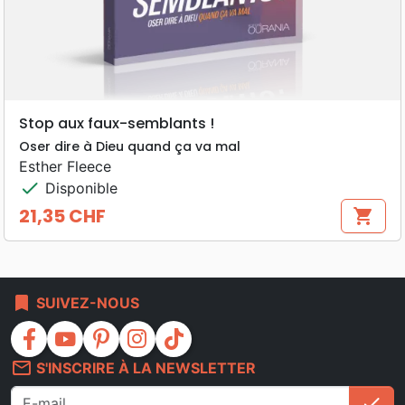
Stop aux faux-semblants !
Oser dire à Dieu quand ça va mal
Esther Fleece
check
Disponible
21,35 CHF
shopping_cart
Prix
bookmark
SUIVEZ-NOUS
facebook
youtube
pinterest
instagram
tiktok
mail_outline
S'INSCRIRE À LA NEWSLETTER
check
S'i