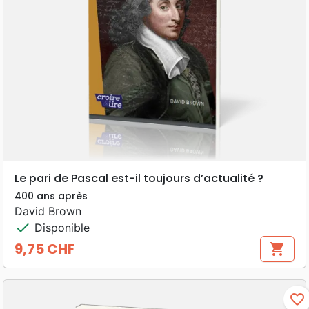
Le pari de Pascal est-il toujours d’actualité ?
400 ans après
David Brown
check
Disponible
9,75 CHF
shopping_cart
Prix
favorite_border