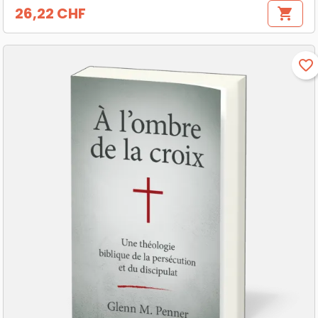
26,22 CHF
shopping_cart
Prix
favorite_border