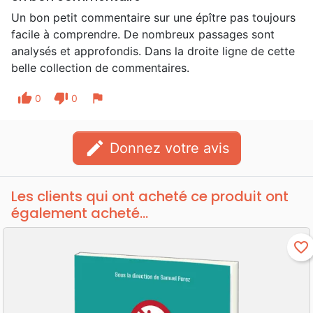
Un bon petit commentaire sur une épître pas toujours
facile à comprendre. De nombreux passages sont
analysés et approfondis. Dans la droite ligne de cette
belle collection de commentaires.
thumb_up
thumb_down
flag
0
0
edit
Donnez votre avis
Les clients qui ont acheté ce produit ont
également acheté...
favorite_border