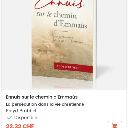
Ennuis sur le chemin d'Emmaüs
La persécution dans la vie chrétienne
Floyd Brobbel
check
Disponible
22,32 CHF
shopping_cart