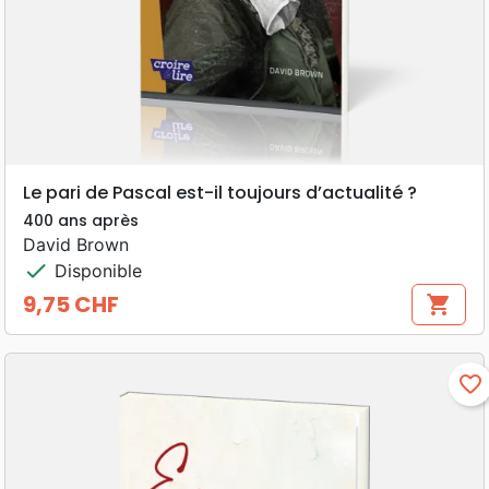
Le pari de Pascal est-il toujours d’actualité ?
400 ans après
David Brown
check
Disponible
9,75 CHF
shopping_cart
Prix
favorite_border