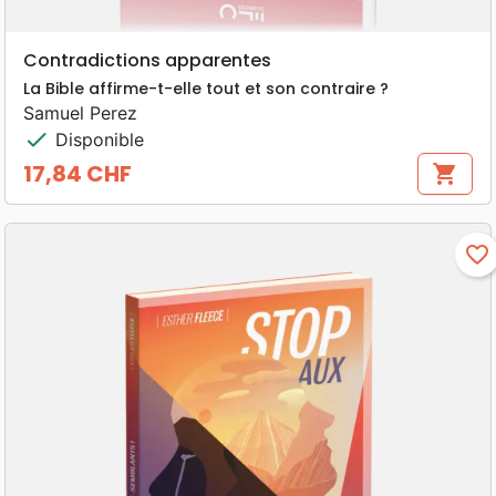
Contradictions apparentes
La Bible affirme-t-elle tout et son contraire ?
Samuel Perez
check
Disponible
17,84 CHF
shopping_cart
Prix
favorite_border