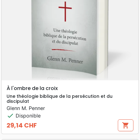
À l'ombre de la croix
Une théologie biblique de la persécution et du
discipulat
Glenn M. Penner
check
Disponible
29,14 CHF
shopping_cart
Prix