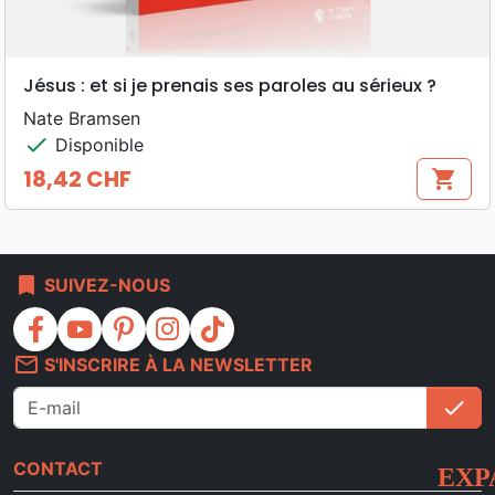
Jésus : et si je prenais ses paroles au sérieux ?
Nate Bramsen
check
Disponible
18,42 CHF
shopping_cart
Prix
bookmark
SUIVEZ-NOUS
facebook
youtube
pinterest
instagram
tiktok
mail_outline
S'INSCRIRE À LA NEWSLETTER
check
S'i
CONTACT