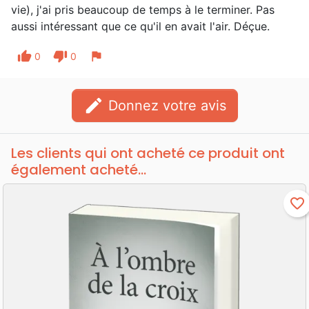
vie), j'ai pris beaucoup de temps à le terminer. Pas
aussi intéressant que ce qu'il en avait l'air. Déçue.
thumb_up
thumb_down
flag
0
0
edit
Donnez votre avis
Les clients qui ont acheté ce produit ont
également acheté...
favorite_border