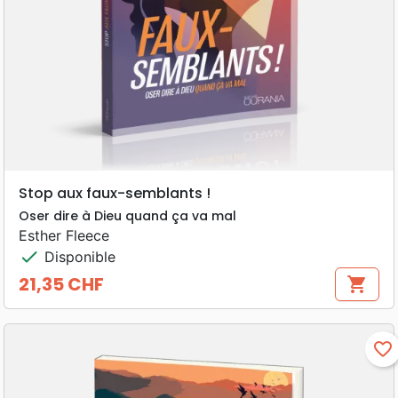
Stop aux faux-semblants !
Oser dire à Dieu quand ça va mal
Esther Fleece
check
Disponible
21,35 CHF
shopping_cart
Prix
favorite_border