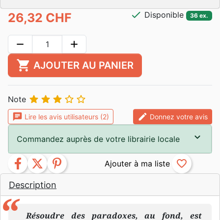
check
Disponible
26,32 CHF
36 ex.
remove
add
shopping_cart
AJOUTER AU PANIER





Note
chat
edit
Lire les avis utilisateurs (2)
Donnez votre avis
Commandez auprès de votre librairie locale
facebook
twitter
pinterest
favorite_border
Description
Résoudre des paradoxes, au fond, est