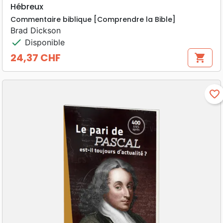
Hébreux
Commentaire biblique [Comprendre la Bible]
Brad Dickson
check
Disponible
24,37 CHF
shopping_cart
Prix
favorite_border