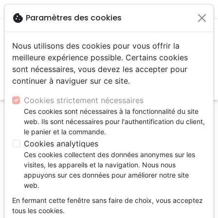
menu
shopping_cart
account_circle
cookie
Paramètres des cookies
Nous utilisons des cookies pour vous offrir la
meilleure expérience possible. Certains cookies
sont nécessaires, vous devez les accepter pour
continuer à naviguer sur ce site.
search
Reche
Cookies strictement nécessaires
Ces cookies sont nécessaires à la fonctionnalité du site
Accueil
Livres
Témoignages, biographies
web. Ils sont nécessaires pour l'authentification du client,
Foi a ses raisons (La) - Confessions d'un athée
le panier et la commande.
surpris par Dieu
Cookies analytiques
Ces cookies collectent des données anonymes sur les
La foi a ses raisons
visites, les appareils et la navigation. Nous nous
Confessions d'un athée surpris par Dieu
appuyons sur ces données pour améliorer notre site
web.
Auteur :
Guillaume Bignon
En fermant cette fenêtre sans faire de choix, vous acceptez
Référence
BLF9889
EAN
9782362498893
tous les cookies.
BLF Éditions