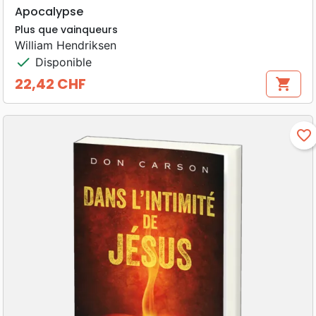
Apocalypse
Plus que vainqueurs
William Hendriksen
check
Disponible
22,42 CHF
shopping_cart
Prix
favorite_border