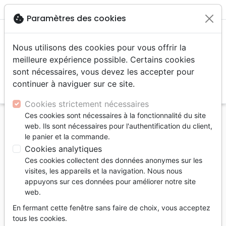
menu
shopping_cart
account_circle
cookie
Paramètres des cookies
Nous utilisons des cookies pour vous offrir la
meilleure expérience possible. Certains cookies
sont nécessaires, vous devez les accepter pour
continuer à naviguer sur ce site.
search
Reche
Cookies strictement nécessaires
Ces cookies sont nécessaires à la fonctionnalité du site
Accueil
Livres
Edification
Croissance spirituelle
web. Ils sont nécessaires pour l'authentification du client,
Pharisiens évangéliques (Les) - L'évangile comme
le panier et la commande.
remède à l'hypocrisie de l'église
Cookies analytiques
Ces cookies collectent des données anonymes sur les
Les pharisiens évangéliques
visites, les appareils et la navigation. Nous nous
L'évangile comme remède à l'hypocrisie
appuyons sur ces données pour améliorer notre site
web.
de l'église
En fermant cette fenêtre sans faire de choix, vous acceptez
Auteur :
Michael Reeves
tous les cookies.