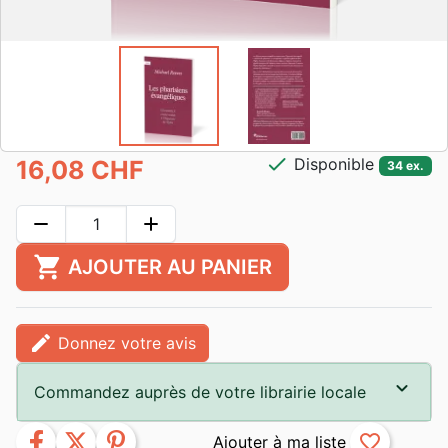
check
Disponible
16,08 CHF
34 ex.
remove
add
shopping_cart
AJOUTER AU PANIER
edit
Donnez votre avis
Commandez auprès de votre librairie locale
facebook
twitter
pinterest
favorite_border