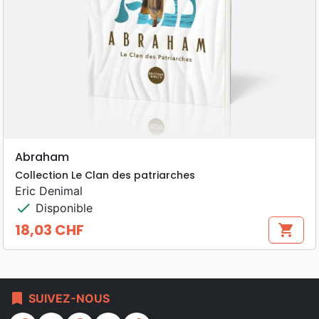
Abraham
Collection Le Clan des patriarches
Eric Denimal
check
Disponible
18,03 CHF
shopping_cart
Prix
bookmark
SUIVEZ-NOUS