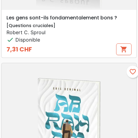
Les gens sont-ils fondamentalement bons ?
[Questions cruciales]
Robert C. Sproul
check
Disponible
7,31 CHF
shopping_cart
Prix
favorite_border