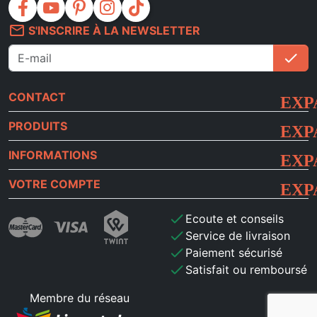
facebook
youtube
pinterest
instagram
tiktok
mail_outline
S'INSCRIRE À LA NEWSLETTER
check
S'i
CONTACT
PRODUITS
INFORMATIONS
VOTRE COMPTE
check
Ecoute et conseils
check
Service de livraison
check
Paiement sécurisé
check
Satisfait ou remboursé
Membre du réseau