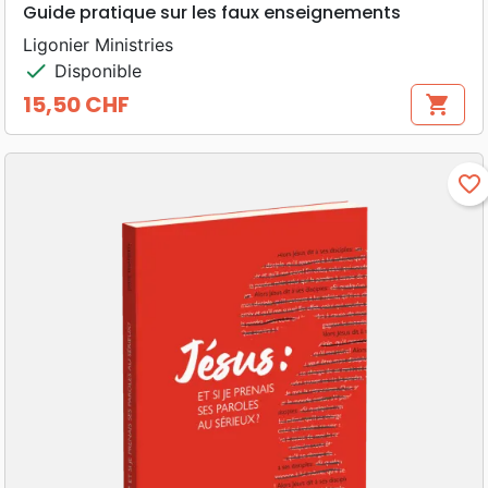
Guide pratique sur les faux enseignements
Ligonier Ministries
check
Disponible
15,50 CHF
shopping_cart
Prix
favorite_border