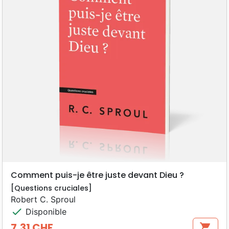
Comment puis-je être juste devant Dieu ?
[Questions cruciales]
Robert C. Sproul
check
Disponible
7,31 CHF
shopping_cart