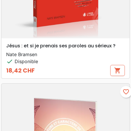
Jésus : et si je prenais ses paroles au sérieux ?
Nate Bramsen
check
Disponible
18,42 CHF
shopping_cart
Prix
favorite_border