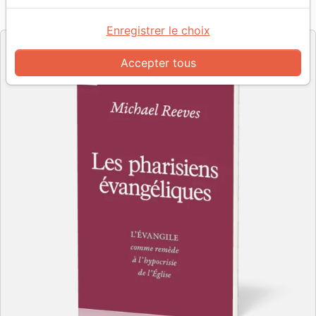
Référence
CRU9909
EAN
9782925399094
Cruciforme
Editeur
Enregistrer le choix
Accepter tous