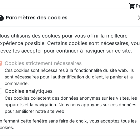
shopping_cart
P
okie
Paramètres des cookies
ous utilisons des cookies pour vous offrir la meilleure
Nouveautés
Bibles
Livres
eBooks
Jeunesse
xpérience possible. Certains cookies sont nécessaires, vou
evez les accepter pour continuer à naviguer sur ce site.
eaux Testaments
ine
lité
 ans
lations
ns animés
s
Etude biblique
Bandes dessinées
Découverte de la foi
Adolescents, jeunes
Rap, Hip-hop
Films, fiction
Jeux
spirituelle
Des racines et du zèle
Cookies strictement nécessaires
ons
cation
e
2 ans
ry, Latino, Folk
gnement, conférences
elisation
Segond 21
Famille, couple
Méditations
Bibles jeunesse
Instrumental
Documentaires, reportage
Accessoires de Bible
Ces cookies sont nécessaires à la fonctionnalité du site web. Ils
iles
e
esse
ro
iels
Segond
Souffrance, Relation d'aide
Souffrance, Relation d'aide
Louange, Adoration
Papeterie
Des racines et du zèle
sont nécessaires pour l'authentification du client, le panier et la
k
elisation
ue
esse
NEG
Santé
Psychologie
Hardrock, Métal
commande.
Auteur :
Jamel Attar
cations
ts
le, Couple
l, Soul
Darby
Ethique, société, politique
Apologétique
Pop, Rock
Cookies analytiques
Référence
OUR2090
EAN
9782889130900
Ed
ation
Événements actuels
Ces cookies collectent des données anonymes sur les visites, les
appareils et la navigation. Nous nous appuyons sur ces données
Description
Détails du produit
pour améliorer notre site web.
n fermant cette fenêtre sans faire de choix, vous acceptez tous les
S’enraciner en Christ, c’est s’atta
ookies.
qui surpasse tout ce qu’un être hum