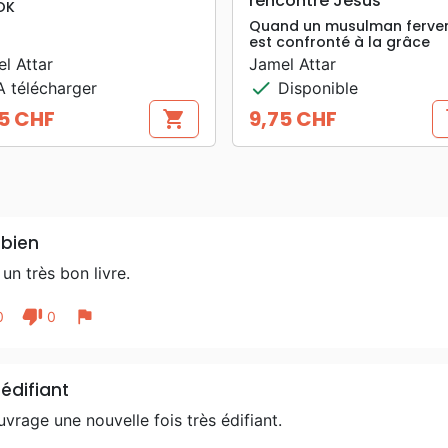
rencontré Jésus
OK
Quand un musulman ferve
est confronté à la grâce
l Attar
Jamel Attar
check
 télécharger
Disponible
5 CHF
9,75 CHF
shopping_cart
s
Prix
 bien
 un très bon livre.
thumb_down
flag
0
0
 édifiant
vrage une nouvelle fois très édifiant.