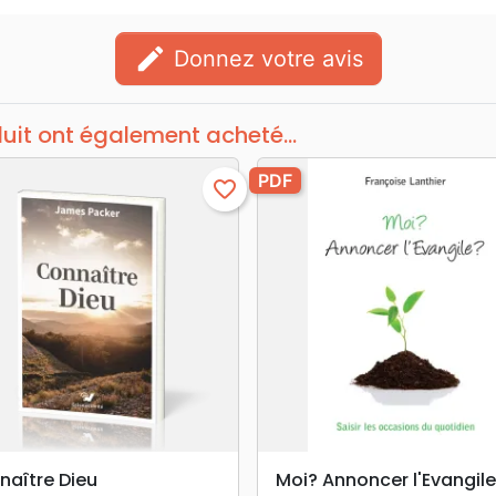
edit
Donnez votre avis
duit ont également acheté...
PDF
favorite_border
search
search
APERÇU RAPIDE
APERÇU RAPIDE
naître Dieu
Moi? Annoncer l'Evangil