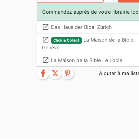
Commandez auprès de votre librairie loc
launch
Das Haus der Bibel Zürich
launch
La Maison de la Bible
Click & Collect
Genève
launch
La Maison de la Bible Le Locle
facebook
twitter
pinterest