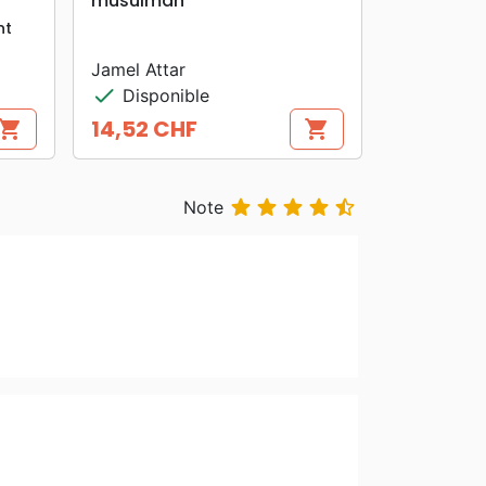
musulman
nt
Jamel Attar
check
Disponible
14,52 CHF
hopping_cart
shopping_cart
Prix





Note