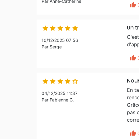
Par Anne-Catherine
thumb_up
Un t





C'est
10/12/2025 07:56
d'ap
Par Serge
thumb_up
Nous





En ta
04/12/2025 11:37
renc
Par Fabienne G.
Grâce
pas c
corr
thumb_up