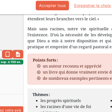
Accepter tous
Enregistrer le choix
Dans ce livre, l’auteur nous propose des pi
selon une image souvent employée dans la Bi
étendent leurs branches vers le ciel. »
Mais sans racines, notre vie spirituell
l’existence. D’où la nécessité de les dévelop
que Dieu a mis à notre disposition et qui 
pratique et empreint d’un regard pastoral 
n
epub
pdf
Points forts :
sup. à 100 ex.
un auteur reconnu et apprécié
un livre qui donne vraiment envie 
de nombreux exemples pertinents e
Thèmes :
les progrès spirituels
les racines d’une vie de foi
z votre avis