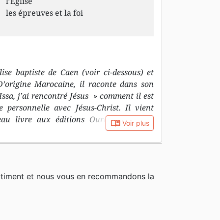
l’Eglise
les épreuves et la foi
lise baptiste de Caen (voir ci-dessous) et
 D’origine Marocaine, il raconte dans son
ssa, j’ai rencontré Jésus » comment il est
 personnelle avec Jésus-Christ. Il vient
u livre aux éditions Ourania, intitulé
book_open
Voir plus
 naissance 1963 Mes lieux de naissance et
c et y suis resté jusqu’à mon année de
Caen, en France. J’aime beaucoup l’Italie,
nes, telles que Rome ou Pompéi. Je m’y suis
rtiment et nous vous en recommandons la
t, à chaque fois, c’est un nouveau voyage
ents de mon parcours Au moment où je
 à l’université, j’ai fait l’expérience de la
rs que j’ai fait des études théologiques, à