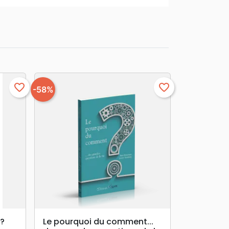
favorite_border
favorite_border
-58%
search
APERÇU RAPIDE
e?
Le pourquoi du comment...