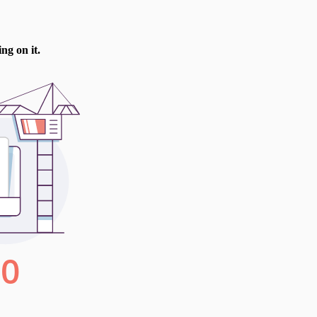
te, pour me préparer au ministère pastoral.
 doctorat en monde méditerranéen antique.
Eglise Grégoire de Nazianze. Actuellement,
rofesseur de lettres classiques en collège.
t de quelques cours de théologie et de la
tuts de théologie… Quelques-uns de mes
 principal loisir. Et bien souvent, ces
lles diviennent pour moi source d’une autre
ocure beaucoup de joie, je considère comme
sse aussi aux nouvelles technologies et aux
 j'écris Depuis longtemps, je me sentais
vent pour moi-même pour préciser mes idées.
’écriture, se forcer à la précision et à la
e m’a paru essentielle pour témoigner de
textes publiés Mon témoignage: Je croyais
and un musulman fervent est confronté à la
 Parmi mes lectures favorites Quand j’ai
Nazianze, et particulièrment ses Discours
rinité, c’était la révélation! Une doctrine