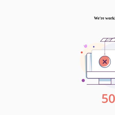
l’Institut biblique pastoral baptis
Après ces études, j’ai préparé un
Ma thèse portait sur le père de l’
je suis pasteur et en même temps p
Je participe aussi à l’eneignemen
langue grecque, dans deux insti
hobbys La lecture constitue mon
nourritures littéraires et spiritue
activité que, parce qu’elle me pr
un loisir: l’écriture. Je m’intére
civilisations antiques. Pourquoi
poussé à écrire. Je le faisais sou
Quand on réfléchit, on peut, par l
rigueur. A un moment, l’écritur
l’œuvre de Dieu dans ma vie. Mes 
en ‘Issa, j’ai rencontré Jésus. Qu
grâce (Ourania, 2013) OUR1077 .
découvert l’œuvre de Grégoire de 
théologiques, qui portent sur la T