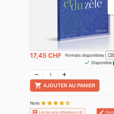
17,45 CHF
book_ope
Formats disponibles :
check
Disponible
remove
add
shopping_cart
AJOUTER AU PANIER





Note
chat
edit
Lire les avis utilisateurs (4)
Donne