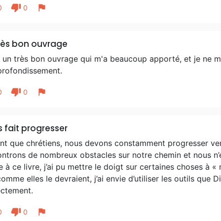
thumb_down
flag
0
0
rès bon ouvrage
 un très bon ouvrage qui m'a beaucoup apporté, et je ne ma
profondissement.
thumb_down
flag
0
0
 fait progresser
nt que chrétiens, nous devons constamment progresser vers
ontrons de nombreux obstacles sur notre chemin et nous n’
 à ce livre, j’ai pu mettre le doigt sur certaines choses à «
omme elles le devraient, j’ai envie d’utiliser les outils que 
ectement.
thumb_down
flag
0
0