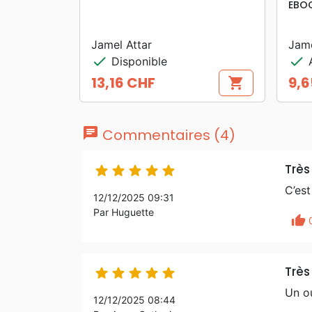
EBO
Jamel Attar
Jame
check
check
Disponible
A
13,16 CHF
9,6
shopping_cart
Prix
Prix
chat
Commentaires (4)
Très





C’est
12/12/2025 09:31
Par Huguette
thumb_up
Très





Un ou
12/12/2025 08:44