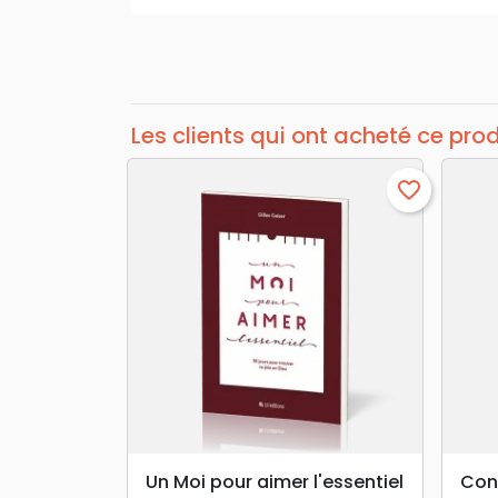
Les clients qui ont acheté ce pro
favorite_border
search
APERÇU RAPIDE
Un Moi pour aimer l'essentiel
Con