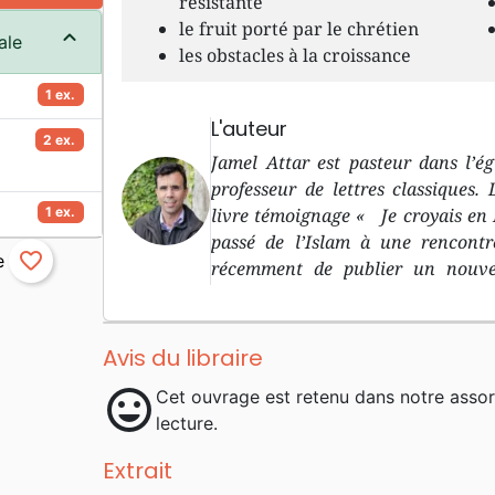
résistante
le fruit porté par le chrétien
ale
les obstacles à la croissance
1 ex.
L'auteur
2 ex.
Jamel Attar est pasteur dans l’ég
professeur de lettres classiques.
1 ex.
livre témoignage « Je croyais en I
passé de l’Islam à une rencontre
favorite_border
récemment de publier un nouvea
Vaincre nos géants . Mon année de
de résidence Je suis né au Maro
terminale. Aujourd’hui, je vis à 
Avis du libraire
particulièrement les villes ancien
mood
Cet ouvrage est retenu dans notre asso
rendu à de nombreuses reprises, e
lecture.
dans le temps. Quelques élém
poursuivais des études scientifiques
Extrait
rencontre avec le Christ. C’est alo