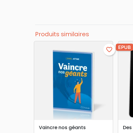
Produits similaires
EPUB
favorite_border
search
APERÇU RAPIDE
Vaincre nos géants
Des 