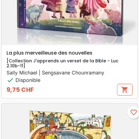
La plus merveilleuse des nouvelles
[Collection J'apprends un verset de la Bible - Luc
2.10b-11]
Sally Michael | Sengsavane Chounramany
check
Disponible
9,75 CHF
shopping_cart
Prix
favorite_border