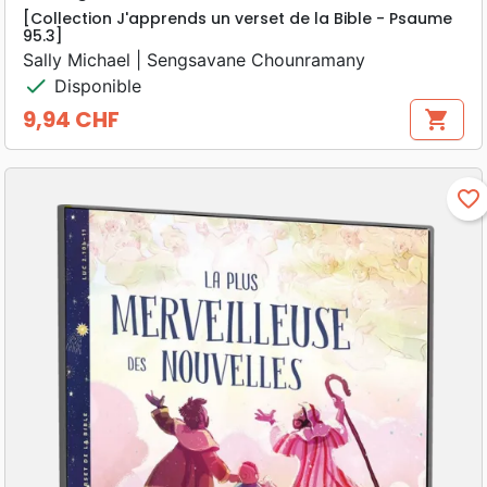
[Collection J'apprends un verset de la Bible - Psaume
95.3]
Sally Michael | Sengsavane Chounramany
check
Disponible
9,94 CHF
shopping_cart
Prix
favorite_border