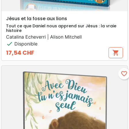
Jésus et la fosse aux lions
Tout ce que Daniel nous apprend sur Jésus : la vraie
histoire
Catalina Echeverri | Alison Mitchell
check
Disponible
17,54 CHF
shopping_cart
Prix
favorite_border