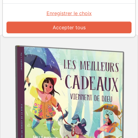
Auteur :
Sally Michael
| Illustrateur :
Sengsavane Chounramany
Enregistrer le choix
Référence
EXL0538
EAN
9782755005387
Accepter tous
Excelsis
Editeur