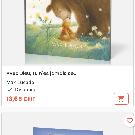
Avec Dieu, tu n'es jamais seul
Max Lucado
check
Disponible
13,65 CHF
shopping_cart
Prix
favorite_border