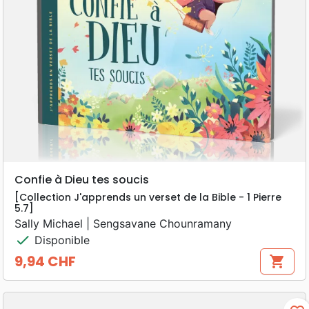
Confie à Dieu tes soucis
[Collection J'apprends un verset de la Bible - 1 Pierre
5.7]
Sally Michael | Sengsavane Chounramany
check
Disponible
9,94 CHF
shopping_cart
Prix