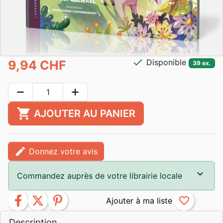
check
Disponible
9,94 CHF
39 ex.
remove
add
shopping_cart
AJOUTER AU PANIER
edit
Donnez votre avis
Commandez auprès de votre librairie locale
facebook
twitter
pinterest
favorite_border
Description