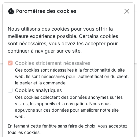
menu
shopping_cart
account_circle
cookie
Paramètres des cookies
Nous utilisons des cookies pour vous offrir la
meilleure expérience possible. Certains cookies
sont nécessaires, vous devez les accepter pour
continuer à naviguer sur ce site.
search
Reche
Cookies strictement nécessaires
Ces cookies sont nécessaires à la fonctionnalité du site
Accueil
Jeunesse
web. Ils sont nécessaires pour l'authentification du client,
Meilleurs cadeaux viennent de Dieu (Les) -
le panier et la commande.
[Collection J'apprends un verset de la Bible -
Cookies analytiques
Jacques 1.17a]
Ces cookies collectent des données anonymes sur les
visites, les appareils et la navigation. Nous nous
Les meilleurs cadeaux viennent de
appuyons sur ces données pour améliorer notre site
Dieu
web.
[Collection J'apprends un verset de la
En fermant cette fenêtre sans faire de choix, vous acceptez
Bible - Jacques 1.17a]
tous les cookies.