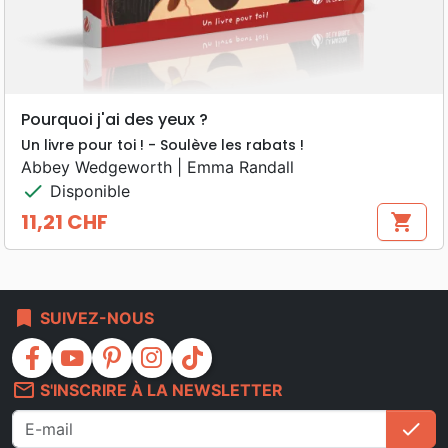
Pourquoi j'ai des yeux ?
Un livre pour toi ! - Soulève les rabats !
Abbey Wedgeworth | Emma Randall
check
Disponible
11,21 CHF
shopping_cart
Prix
bookmark
SUIVEZ-NOUS
facebook
youtube
pinterest
instagram
tiktok
mail_outline
S'INSCRIRE À LA NEWSLETTER
check
S'i