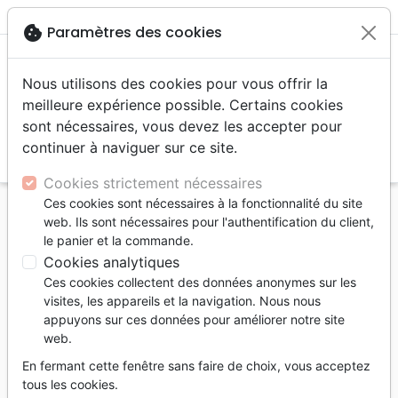
menu
shopping_cart
account_circle
cookie
Paramètres des cookies
Nous utilisons des cookies pour vous offrir la
meilleure expérience possible. Certains cookies
sont nécessaires, vous devez les accepter pour
continuer à naviguer sur ce site.
search
Reche
Cookies strictement nécessaires
Ces cookies sont nécessaires à la fonctionnalité du site
Accueil
Livres
Edification
web. Ils sont nécessaires pour l'authentification du client,
5 Razones Para Orar Por Tu Corazón - Oraciones
le panier et la commande.
Que Te Trnasforman Para Ser Más Como Jesús
Cookies analytiques
Ces cookies collectent des données anonymes sur les
5 Razones Para Orar Por Tu Corazón
visites, les appareils et la navigation. Nous nous
Oraciones Que Te Trnasforman Para Ser
appuyons sur ces données pour améliorer notre site
web.
Más Como Jesús
En fermant cette fenêtre sans faire de choix, vous acceptez
Auteur :
Rachel Jones
tous les cookies.