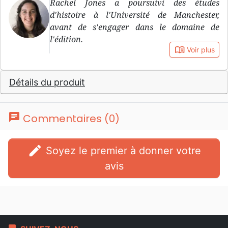
Rachel Jones a poursuivi des études
d'histoire à l'Université de Manchester,
avant de s'engager dans le domaine de
l'édition.
book_open
Voir plus
Détails du produit
chat
Commentaires (0)
edit
Soyez le premier à donner votre
avis