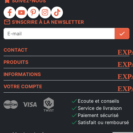
bookmark
SUIVEZ-NOUS
facebook
youtube
pinterest
instagram
tiktok
mail_outline
S'INSCRIRE À LA NEWSLETTER
check
S'i
CONTACT
PRODUITS
INFORMATIONS
VOTRE COMPTE
check
Ecoute et conseils
check
Service de livraison
check
Paiement sécurisé
check
Satisfait ou remboursé