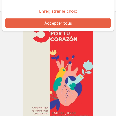
Référence
BH6801
EAN
9781087768014
B&H Publishing Group
Editeur
Enregistrer le choix
Accepter tous