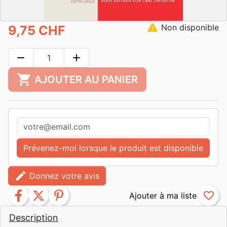
warning
Non disponible
9,75 CHF
remove
add
shopping_cart
AJOUTER AU PANIER
Prévenez-moi lorsque le produit est disponible
edit
Donnez votre avis
facebook
twitter
pinterest
favorite_border
Description