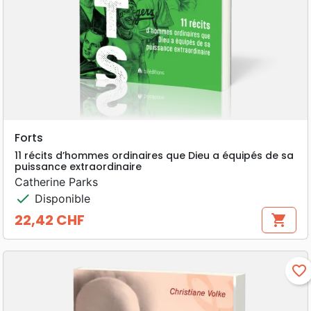
Forts
11 récits d’hommes ordinaires que Dieu a équipés de sa
puissance extraordinaire
Catherine Parks
check
Disponible
22,42 CHF
shopping_cart
Prix
favorite_border