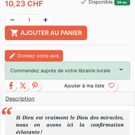
check
Disponible
10,23 CHF
39 ex.
remove
add
shopping_cart
AJOUTER AU PANIER
edit
Donnez votre avis
Commandez auprès de votre librairie locale
facebook
twitter
pinterest
favorite_border
Description
Si Dieu est vraiment le Dieu des miracles,
nous en avons ici la confirmation
éclatante !