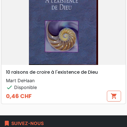
10 raisons de croire à l'existence de Dieu
Mart DeHaan
check
Disponible
0,46 CHF
shopping_cart
Prix
bookmark
SUIVEZ-NOUS