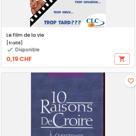
Le Film de la vie
[traité]
check
Disponible
0,19 CHF
shopping_cart
Prix
favorite_border