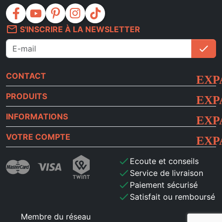
facebook
youtube
pinterest
instagram
tiktok
mail_outline
S'INSCRIRE À LA NEWSLETTER
check
S'i
CONTACT
PRODUITS
INFORMATIONS
VOTRE COMPTE
check
Ecoute et conseils
check
Service de livraison
check
Paiement sécurisé
check
Satisfait ou remboursé
Membre du réseau