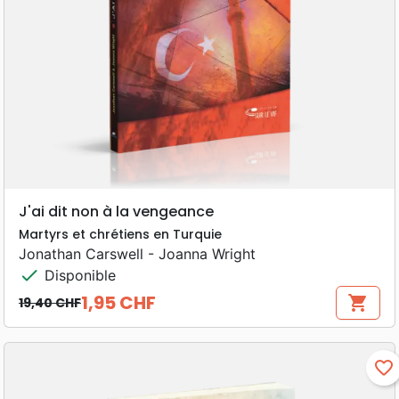
J'ai dit non à la vengeance
Martyrs et chrétiens en Turquie
Jonathan Carswell - Joanna Wright
check
Disponible
1,95 CHF
shopping_cart
19,40 CHF
Prix de base
Prix
favorite_border