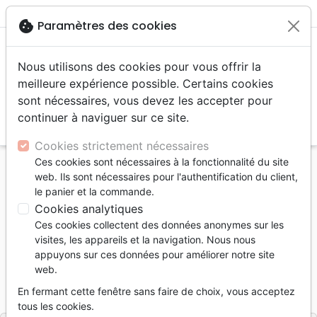
menu
shopping_cart
account_circle
cookie
Paramètres des cookies
Nous utilisons des cookies pour vous offrir la
meilleure expérience possible. Certains cookies
sont nécessaires, vous devez les accepter pour
continuer à naviguer sur ce site.
search
Reche
Cookies strictement nécessaires
Ces cookies sont nécessaires à la fonctionnalité du site
Accueil
Livres
Témoignages, biographies
web. Ils sont nécessaires pour l'authentification du client,
Le jour où tout a basculé - Le récit d'un miracle
le panier et la commande.
Cookies analytiques
Le jour où tout a basculé
Ces cookies collectent des données anonymes sur les
Le récit d'un miracle
visites, les appareils et la navigation. Nous nous
appuyons sur ces données pour améliorer notre site
Auteur :
Michaël Druart
web.
Référence
CRPUB9167
EAN
9782855091679
En fermant cette fenêtre sans faire de choix, vous acceptez
Croire Publications
Editeur
tous les cookies.