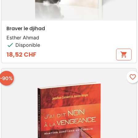
Braver le djihad
Esther Ahmad
check
Disponible
18,52 CHF
shopping_cart
Prix
favorite_border
-90%