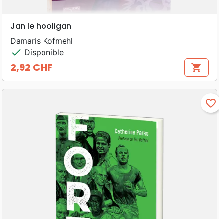
Jan le hooligan
Damaris Kofmehl
check
Disponible
2,92 CHF
shopping_cart
Prix
favorite_border