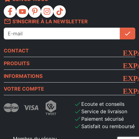
facebook
youtube
pinterest
instagram
tiktok
mail_outline
S'INSCRIRE À LA NEWSLETTER
check
S'i
CONTACT
PRODUITS
INFORMATIONS
VOTRE COMPTE
check
Ecoute et conseils
check
Service de livraison
check
Paiement sécurisé
check
Satisfait ou remboursé
Membre du réseau