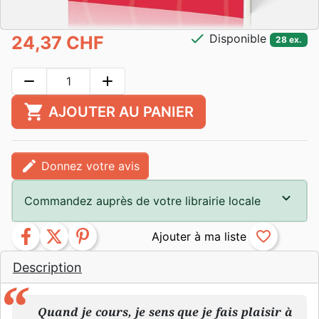
check
Disponible
24,37 CHF
28 ex.
remove
add
shopping_cart
AJOUTER AU PANIER
edit
Donnez votre avis
Commandez auprès de votre librairie locale
facebook
twitter
pinterest
favorite_border
Description
Quand je cours, je sens que je fais plaisir à