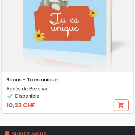
Boons - Tu es unique
Agnès de Bezenac
check
Disponible
10,23 CHF
shopping_cart
Prix
bookmark
SUIVEZ-NOUS