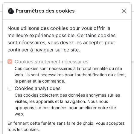
menu
shopping_cart
account_circle
cookie
Paramètres des cookies
Nous utilisons des cookies pour vous offrir la
meilleure expérience possible. Certains cookies
sont nécessaires, vous devez les accepter pour
continuer à naviguer sur ce site.
search
Reche
Cookies strictement nécessaires
Ces cookies sont nécessaires à la fonctionnalité du site
Accueil
Livres
Témoignages, biographies
web. Ils sont nécessaires pour l'authentification du client,
Eric Liddell : Achever la course - Des jeux
le panier et la commande.
olympiques au champ missionnaire
Cookies analytiques
Ces cookies collectent des données anonymes sur les
Eric Liddell : Achever la course
visites, les appareils et la navigation. Nous nous
Des jeux olympiques au champ
appuyons sur ces données pour améliorer notre site
web.
missionnaire
En fermant cette fenêtre sans faire de choix, vous acceptez
Auteur :
John W. Keddie
tous les cookies.