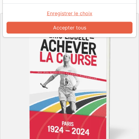
Référence
CLC0468
EAN
9782722204683
CLC France
Editeur
Enregistrer le choix
Accepter tous