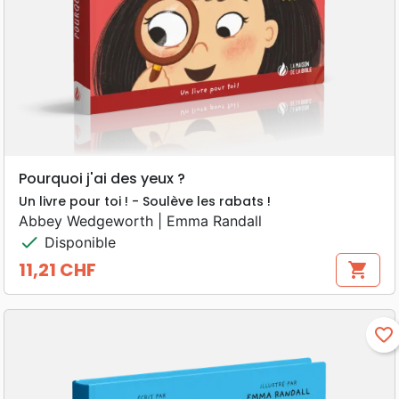
Pourquoi j'ai des yeux ?
Un livre pour toi ! - Soulève les rabats !
Abbey Wedgeworth | Emma Randall
check
Disponible
11,21 CHF
shopping_cart
Prix
favorite_border