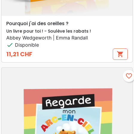
Pourquoi j'ai des oreilles ?
Un livre pour toi ! - Soulève les rabats !
Abbey Wedgeworth | Emma Randall
check
Disponible
11,21 CHF
shopping_cart
Prix
favorite_border