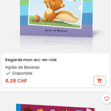
Regarde mon arc-en-ciel
Agnès de Bezenac
check
Disponible
8,28 CHF
shopping_cart
Prix
favorite_border