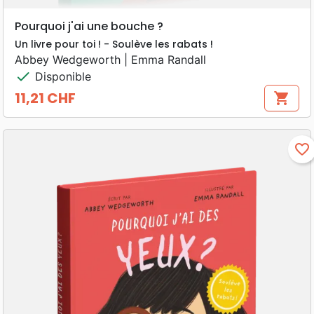
Pourquoi j'ai une bouche ?
Un livre pour toi ! - Soulève les rabats !
Abbey Wedgeworth | Emma Randall
check
Disponible
11,21 CHF
shopping_cart
Prix
favorite_border