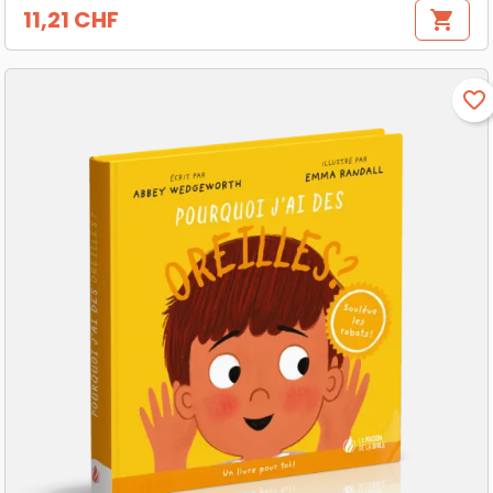
11,21 CHF
shopping_cart
Prix
favorite_border