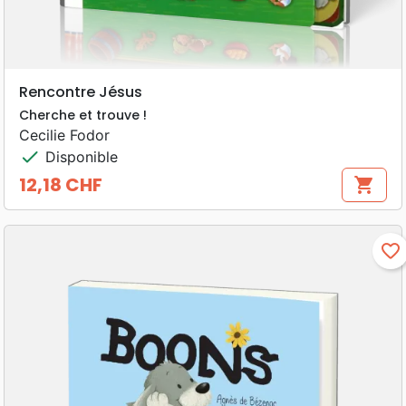
Rencontre Jésus
Cherche et trouve !
Cecilie Fodor
check
Disponible
12,18 CHF
shopping_cart
Prix
favorite_border