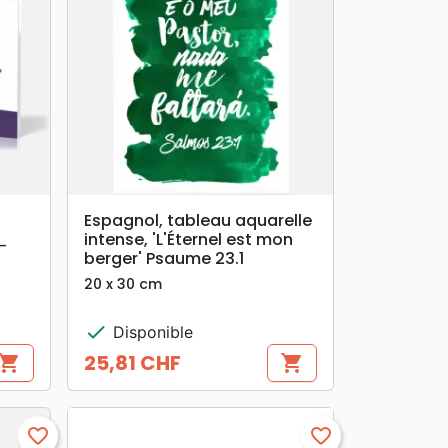
search
APERÇU RAPIDE
Espagnol, tableau aquarelle
intense, 'L'Éternel est mon
-
berger' Psaume 23.1
20 x 30 cm
check
Disponible
25,81 CHF
hopping_cart
shopping_cart
Prix
favorite_border
favorite_border