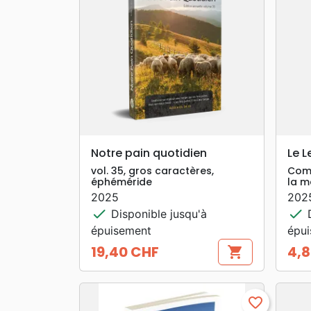
search
APERÇU RAPIDE
Notre pain quotidien
Le L
vol. 35, gros caractères,
Comm
éphéméride
la m
2025
202
check
check
Disponible jusqu'à
D
épuisement
épu
19,40 CHF
4,8
shopping_cart
Prix
Prix
favorite_border