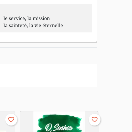
le service, la mission
la sainteté, la vie éternelle
favorite_border
favorite_border