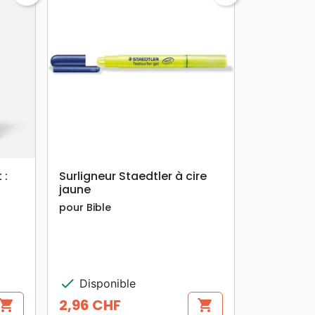
search
APERÇU RAPIDE
 :
Surligneur Staedtler à cire
jaune
pour Bible
check
Disponible
2,96 CHF
hopping_cart
shopping_cart
Prix