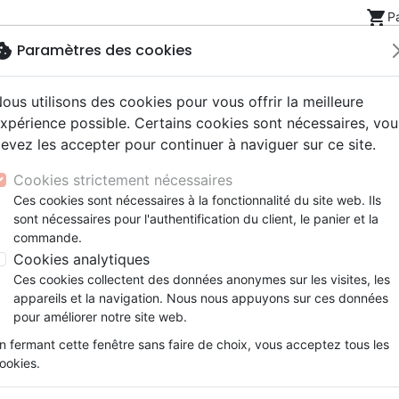
shopping_cart
P
okie
Paramètres des cookies
ous utilisons des cookies pour vous offrir la meilleure
Nouveautés
Bibles
Livres
eBooks
Jeunesse
xpérience possible. Certains cookies sont nécessaires, vou
evez les accepter pour continuer à naviguer sur ce site.
eaux Testaments
ine
lité
 ans
lations
ns animés
s
Etude biblique
Bandes dessinées
Découverte de la foi
Adolescents, jeunes
Rap, Hip-hop
Films, fiction
Jeux
Calendriers en livre
Notre pain quotidien - vol. 35, éphé
Cookies strictement nécessaires
ons
cation
e
2 ans
ry, Latino, Folk
gnement, conférences
elisation
Segond 21
Famille, couple
Méditations
Bibles jeunesse
Instrumental
Documentaires, reportage
Accessoires de Bible
Ces cookies sont nécessaires à la fonctionnalité du site web. Ils
iles
e
esse
ro
iels
Segond
Souffrance, Relation d'aide
Souffrance, Relation d'aide
Louange, Adoration
Papeterie
Notre pain quotidien
sont nécessaires pour l'authentification du client, le panier et la
k
elisation
ue
esse
NEG
Santé
Psychologie
Hardrock, Métal
commande.
vol. 35, éphéméride
cations
ts
le, Couple
l, Soul
Darby
Ethique, société, politique
Apologétique
Pop, Rock
Cookies analytiques
Millésime :
2025
ation
Événements actuels
Ces cookies collectent des données anonymes sur les visites, les
Référence
RBC6075
EAN
9781989260753
Ed
appareils et la navigation. Nous nous appuyons sur ces données
pour améliorer notre site web.
Description
Détails du produit
n fermant cette fenêtre sans faire de choix, vous acceptez tous les
ookies.
Chaque nouvelle journée est un don 