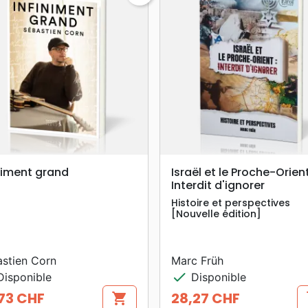
search
search
APERÇU RAPIDE
APERÇU RAPIDE
niment grand
Israël et le Proche-Orient
Interdit d'ignorer
Histoire et perspectives
[Nouvelle édition]
stien Corn
Marc Früh
check
isponible
Disponible
73 CHF
28,27 CHF
shopping_cart
s
Prix