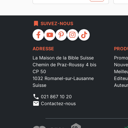
bookmark
SUIVEZ-NOUS
facebook
youtube
pinterest
instagram
tiktok
ADRESSE
PROD
La Maison de la Bible Suisse
Promo
Chemin de Praz-Roussy 4 bis
Nouve
CP 50
Meille
1032 Romanel-sur-Lausanne
Editeu
Suisse
Auteu
phone
021 867 10 20
mail
Contactez-nous
che