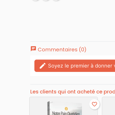
chat
Commentaires (0)
edit
Soyez le premier à donner v
Les clients qui ont acheté ce pro
favorite_border