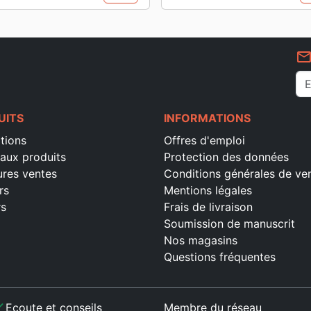
mail_outlin
UITS
INFORMATIONS
tions
Offres d'emploi
aux produits
Protection des données
ures ventes
Conditions générales de ve
rs
Mentions légales
rs
Frais de livraison
Soumission de manuscrit
Nos magasins
Questions fréquentes
ck
Ecoute et conseils
Membre du réseau