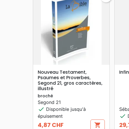
search
APERÇU RAPIDE
Nouveau Testament,
Infi
Psaumes et Proverbes,
Segond 21, gros caractères,
illustré
broché
Segond 21
check
Disponible jusqu'à
Séba
check
épuisement
D
4,87 CHF
29,
shopping_cart
Prix
Prix