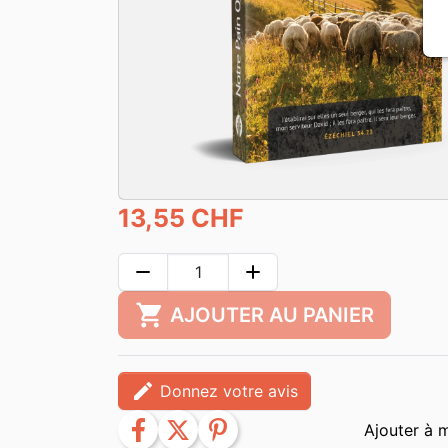
13,55 CHF
remove
add
shopping_cart
AJOUTER AU PANIER
edit
Donnez votre avis
facebook
twitter
pinterest