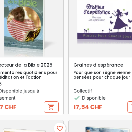
search
search
APERÇU RAPIDE
APERÇU RAPIDE
ecteur de la Bible 2025
Graines d'espérance
entaires quotidiens pour
Pour que son règne vienne 
éditation et l'action
pensées pour chaque jour
5
isponible jusqu'à
Collectif
check
isement
Disponible
7 CHF
17,54 CHF
shopping_cart
s
Prix
favorite_border