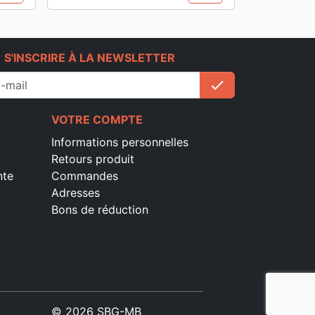
e
S'INSCRIRE À LA NEWSLETTER
check
S'inscrire
VOTRE COMPTE
Informations personnelles
Retours produit
nte
Commandes
Adresses
Bons de réduction
© 2026 SBG-MB