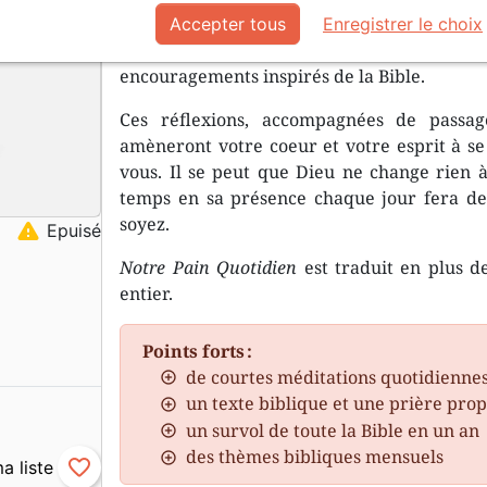
Le quotidien comporte son lot de décisions e
Accepter tous
Enregistrer le choix
ce recueil de méditations quotidien
encouragements inspirés de la Bible.
Ces réflexions, accompagnées de passage
amèneront votre coeur et votre esprit à s
vous. Il se peut que Dieu ne change rien à
temps en sa présence chaque jour fera de 
soyez.
warning
Epuisé
Notre Pain Quotidien
est traduit en plus d
entier.
Points forts :
de courtes méditations quotidienne
un texte biblique et une prière pro
un survol de toute la Bible en un an
des thèmes bibliques mensuels
favorite_border