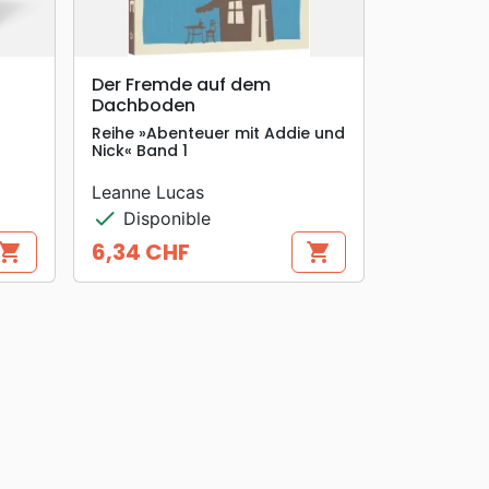
search
APERÇU RAPIDE
Der Fremde auf dem
Dachboden
Reihe »Abenteuer mit Addie und
Nick« Band 1
Leanne Lucas
check
Disponible
6,34 CHF
hopping_cart
shopping_cart
Prix