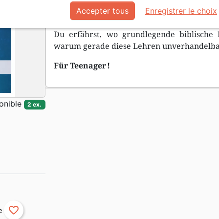
sie neu interpretieren ?
Accepter tous
Enregistrer le choix
Wenn du dein Glaubensfundament fest vera
Du erfährst, wo grundlegende biblische
warum gerade diese Lehren unverhandelbar
Für Teenager !
onible
2 ex.
favorite_border