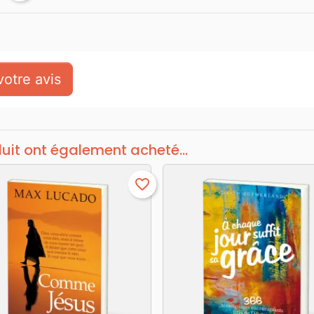
otre avis
duit ont également acheté...
favorite_border