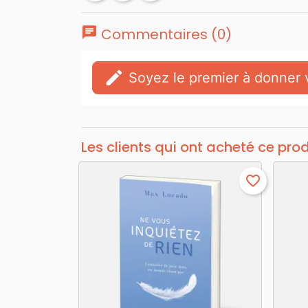
chat
Commentaires (0)
edit
Soyez le premier à donner v
Les clients qui ont acheté ce pro
favorite_border