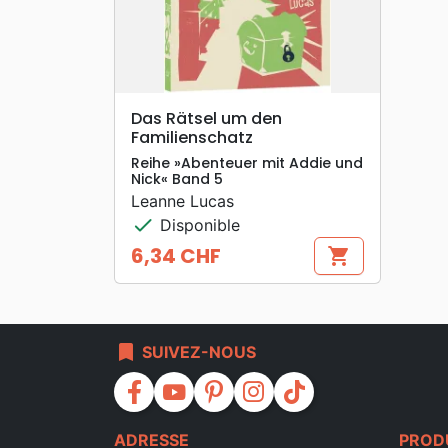
search
APERÇU RAPIDE
Das Rätsel um den
Familienschatz
Reihe »Abenteuer mit Addie und
Nick« Band 5
Leanne Lucas
check
Disponible
6,34 CHF
shopping_cart
Prix
bookmark
SUIVEZ-NOUS
facebook
youtube
pinterest
instagram
tiktok
ADRESSE
PROD