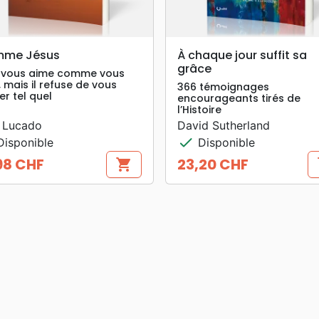
search
search
APERÇU RAPIDE
APERÇU RAPIDE
me Jésus
À chaque jour suffit sa
grâce
 vous aime comme vous
, mais il refuse de vous
366 témoignages
er tel quel
encourageants tirés de
l’Histoire
 Lucado
David Sutherland
check
isponible
Disponible
98 CHF
23,20 CHF
shopping_cart
s
Prix