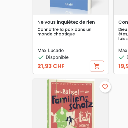
search
APERÇU RAPIDE
Ne vous inquiétez de rien
Com
Connaître la paix dans un
Dieu
monde chaotique
êtes
laiss
Max Lucado
Max
check
check
Disponible
D
21,93 CHF
19,
shopping_cart
Prix
Prix
favorite_border