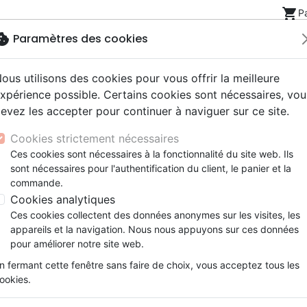
shopping_cart
P
okie
Paramètres des cookies
ous utilisons des cookies pour vous offrir la meilleure
Nouveautés
Bibles
Livres
eBooks
Jeunesse
xpérience possible. Certains cookies sont nécessaires, vou
evez les accepter pour continuer à naviguer sur ce site.
eaux Testaments
ine
lité
 ans
lations
ns animés
s
Etude biblique
Bandes dessinées
Découverte de la foi
Adolescents, jeunes
Rap, Hip-hop
Films, fiction
Jeux
Jeunes
15 à 18 ans
Anker werfen – Impuls - Glaubens
Cookies strictement nécessaires
ons
cation
e
2 ans
ry, Latino, Folk
gnement, conférences
elisation
Segond 21
Famille, couple
Méditations
Bibles jeunesse
Instrumental
Documentaires, reportage
Accessoires de Bible
Ces cookies sont nécessaires à la fonctionnalité du site web. Ils
iles
e
esse
ro
iels
Segond
Souffrance, Relation d'aide
Souffrance, Relation d'aide
Louange, Adoration
Papeterie
Anker werfen – Impuls
sont nécessaires pour l'authentification du client, le panier et la
k
elisation
ue
esse
NEG
Santé
Psychologie
Hardrock, Métal
commande.
Glaubensfundamente wiederentde
cations
ts
le, Couple
l, Soul
Darby
Ethique, société, politique
Apologétique
Pop, Rock
Cookies analytiques
Auteur :
Henrik Mohn
ation
Événements actuels
Ces cookies collectent des données anonymes sur les visites, les
Référence
RIG682090
EAN
9783957900906
appareils et la navigation. Nous nous appuyons sur ces données
pour améliorer notre site web.
Description
Détails du produit
n fermant cette fenêtre sans faire de choix, vous acceptez tous les
Ist die Bibel ein vorwiegend menschliches
ookies.
Jungfrauengeburt oder Jesu leibliche Aufe