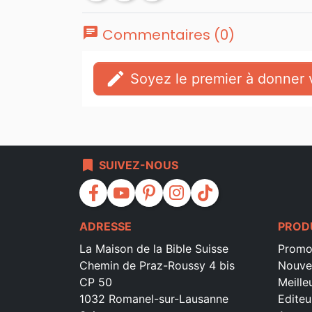
chat
Commentaires (0)
edit
Soyez le premier à donner v
bookmark
SUIVEZ-NOUS
facebook
youtube
pinterest
instagram
tiktok
ADRESSE
PROD
La Maison de la Bible Suisse
Promo
Chemin de Praz-Roussy 4 bis
Nouve
CP 50
Meille
1032 Romanel-sur-Lausanne
Editeu