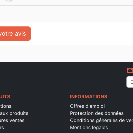
otre avis
mail_outlin
UITS
INFORMATIONS
tions
Offres d'emploi
aux produits
Protection des données
ures ventes
Conditions générales de ve
rs
Mentions légales