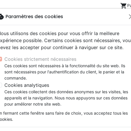
shopping_cart
P
okie
Paramètres des cookies
ous utilisons des cookies pour vous offrir la meilleure
Nouveautés
Bibles
Livres
eBooks
Jeunesse
xpérience possible. Certains cookies sont nécessaires, vou
evez les accepter pour continuer à naviguer sur ce site.
eaux Testaments
ine
lité
 ans
lations
ns animés
s
Etude biblique
Bandes dessinées
Découverte de la foi
Adolescents, jeunes
Rap, Hip-hop
Films, fiction
Jeux
ns
Der Römerbrief - Antworten zum Bibelstudium in 33 L
Cookies strictement nécessaires
ons
cation
e
2 ans
ry, Latino, Folk
gnement, conférences
elisation
Segond 21
Famille, couple
Méditations
Bibles jeunesse
Instrumental
Documentaires, reportage
Accessoires de Bible
Ces cookies sont nécessaires à la fonctionnalité du site web. Ils
iles
e
esse
ro
iels
Segond
Souffrance, Relation d'aide
Souffrance, Relation d'aide
Louange, Adoration
Papeterie
Der Römerbrief
sont nécessaires pour l'authentification du client, le panier et la
k
elisation
ue
esse
NEG
Santé
Psychologie
Hardrock, Métal
commande.
Antworten zum Bibelstudium in 33 
cations
ts
le, Couple
l, Soul
Darby
Ethique, société, politique
Apologétique
Pop, Rock
Cookies analytiques
Auteur :
Marko Schubert
ation
Événements actuels
Ces cookies collectent des données anonymes sur les visites, les
Référence
CS644121
EAN
9783867161213
Edi
appareils et la navigation. Nous nous appuyons sur ces données
pour améliorer notre site web.
Description
Détails du produit
n fermant cette fenêtre sans faire de choix, vous acceptez tous les
In diesem Buch finden sich wertvolle A
ookies.
Lektionen des Kursbuches. Dieses Buc