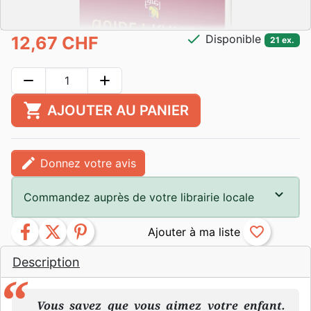
check
Disponible
12,67 CHF
21 ex.
remove
add
shopping_cart
AJOUTER AU PANIER
edit
Donnez votre avis
Commandez auprès de votre librairie locale
facebook
twitter
pinterest
favorite_border
Description
Vous savez que vous aimez votre enfant.