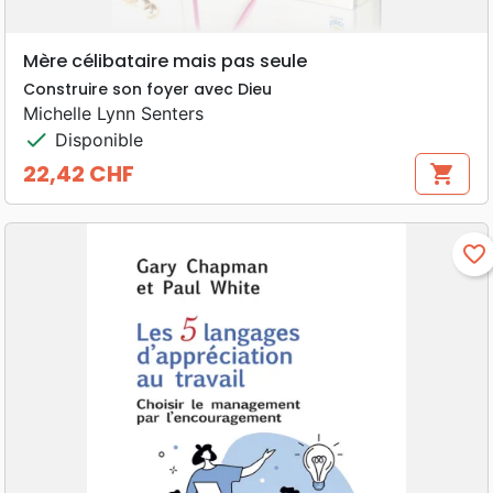
Mère célibataire mais pas seule
Construire son foyer avec Dieu
Michelle Lynn Senters
check
Disponible
22,42 CHF
shopping_cart
Prix
favorite_border