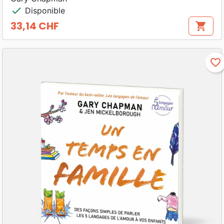
check
Disponible
33,14 CHF
shopping_cart
Prix
favorite_border