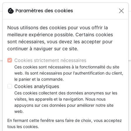
menu
shopping_cart
account_circle
cookie
Paramètres des cookies
Nous utilisons des cookies pour vous offrir la
meilleure expérience possible. Certains cookies
sont nécessaires, vous devez les accepter pour
continuer à naviguer sur ce site.
search
Reche
Cookies strictement nécessaires
Ces cookies sont nécessaires à la fonctionnalité du site
Accueil
Livres
Famille, couple
Education
web. Ils sont nécessaires pour l'authentification du client,
Langages d'amour des adolescents (Les) - Guide
le panier et la commande.
pratique
Cookies analytiques
Ces cookies collectent des données anonymes sur les
Les Langages d'amour des
visites, les appareils et la navigation. Nous nous
adolescents
appuyons sur ces données pour améliorer notre site
web.
Guide pratique
En fermant cette fenêtre sans faire de choix, vous acceptez
Auteur :
Gary Chapman
tous les cookies.