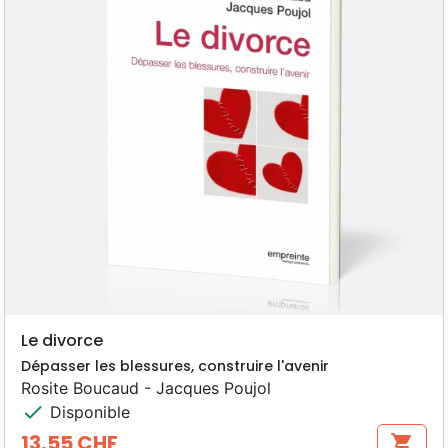
Le divorce
Dépasser les blessures, construire l'avenir
Rosite Boucaud - Jacques Poujol
check
Disponible
13,55 CHF
shopping_cart