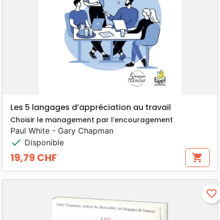
Les 5 langages d’appréciation au travail
Choisir le management par l’encouragement
Paul White - Gary Chapman
check
Disponible
19,79 CHF
shopping_cart
Prix
favorite_border