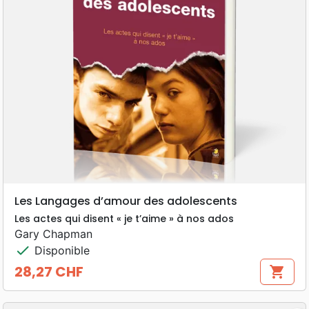
Les Langages d’amour des adolescents
Les actes qui disent « je t’aime » à nos ados
Gary Chapman
check
Disponible
28,27 CHF
shopping_cart
Prix