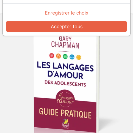
Référence
FAR4563
EAN
9782863145630
Farel
Editeur
Enregistrer le choix
Accepter tous