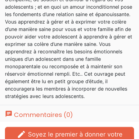
des relations de couple et anime l’émission
adolescents ; et en quoi un amour inconditionnel pose
de radio A Love Language Minute. Il dirige
les fondements d’une relation saine et épanouissante.
aussi "Marriage and Family Life Consultants
Vous apprendrez à gérer et à exprimer votre colère
Inc.", une organisation dédiée au bien-être
d’une manière saine pour vous et votre famille afin de
de la famille et du couple. Il a épousé
pouvoir aider votre adolescent à apprendre à gérer et
Karolyn avec qui il a eu deux enfants qui lui
exprimer sa colère d’une manière saine. Vous
ont donné deux petits-enfants.
apprendrez à reconnaître les besoins émotionnels
uniques d’un adolescent dans une famille
monoparentale ou recomposée et à maintenir son
réservoir émotionnel rempli. Etc.. Cet ouvrage peut
également être lu en petit groupe d’étude, il
encouragera les membres à incorporer de nouvelles
stratégies avec leurs adolescents.
chat
Commentaires (0)
edit
Soyez le premier à donner votre