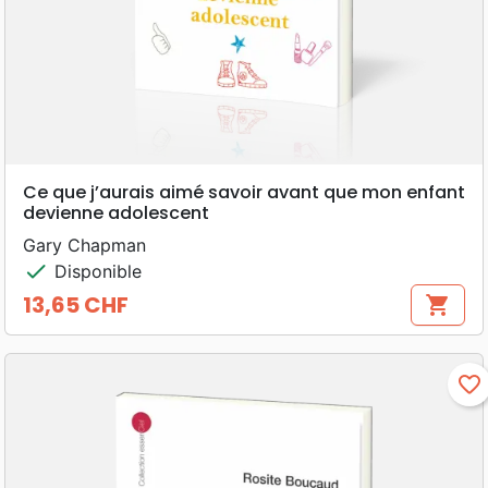
Ce que j’aurais aimé savoir avant que mon enfant
devienne adolescent
Gary Chapman
check
Disponible
13,65 CHF
shopping_cart
Prix
favorite_border