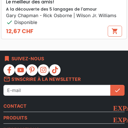
Le meilleur des amis!
A la découverte des 5 langages de l'amour
Gary Chapman - Rick Osborne | Wilson Jr. Williams
check
Disponible
12,67 CHF
shopping_cart
Prix
bookmark
SUIVEZ-NOUS
facebook
youtube
pinterest
instagram
tiktok
mail_outline
S'INSCRIRE À LA NEWSLETTER
check
S'i
CONTACT
PRODUITS