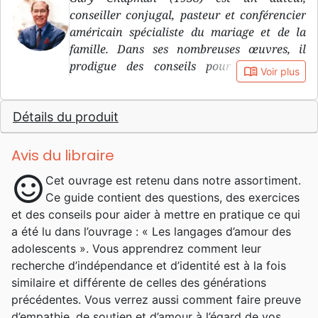
conseiller conjugal, pasteur et conférencier
américain spécialiste du mariage et de la
famille. Dans ses nombreuses œuvres, il
prodigue des conseils pour réussir son
book_open
Voir plus
mariage, sa vie de couple, l’éducation des
enfants… Rendu célèbre par son best-seller
Détails du produit
Les Langages de l’amour , sorti en France en
1997, il a depuis publié plusieurs autres
manuels explorant différents aspects de
Avis du libraire
l’amour et du couple. Il a étudié les sciences
sentiment_satisfied
Cet ouvrage est retenu dans notre assortiment.
de l’éducation, la psychologie et
Ce guide contient des questions, des exercices
l’anthropologie. Il a aussi reçu une
et des conseils pour aider à mettre en pratique ce qui
formation théologique grâce à laquelle il
a été lu dans l’ouvrage : « Les langages d’amour des
enseigne aux familles de la Calvary Baptist
adolescents ». Vous apprendrez comment leur
Church de Winston-Salem en Caroline du
recherche d’indépendance et d’identité est à la fois
Nord. Conseiller conjugal de renom il donne
similaire et différente de celles des générations
des conférences de villes en villes, organise
précédentes. Vous verrez aussi comment faire preuve
des séminaires sur le thème du mariage et
d’empathie, de soutien et d’amour à l’égard de vos