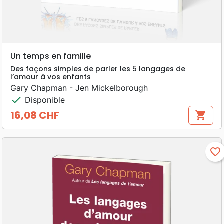
Un temps en famille
Des façons simples de parler les 5 langages de
l’amour à vos enfants
Gary Chapman - Jen Mickelborough
check
Disponible
16,08 CHF
shopping_cart
Prix
favorite_border