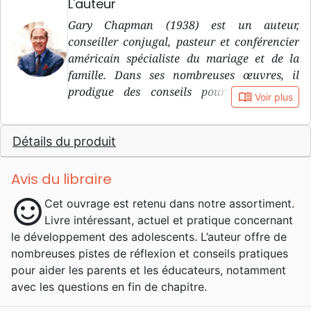
L'auteur
Gary Chapman (1938) est un auteur,
conseiller conjugal, pasteur et conférencier
américain spécialiste du mariage et de la
famille. Dans ses nombreuses œuvres, il
prodigue des conseils pour réussir son
book_open
Voir plus
mariage, sa vie de couple, l’éducation des
enfants… Rendu célèbre par son best-seller
Détails du produit
Les Langages de l’amour , sorti en France en
1997, il a depuis publié plusieurs autres
manuels explorant différents aspects de
Avis du libraire
l’amour et du couple. Il a étudié les sciences
sentiment_satisfied
Cet ouvrage est retenu dans notre assortiment.
de l’éducation, la psychologie et
Livre intéressant, actuel et pratique concernant
l’anthropologie. Il a aussi reçu une
le développement des adolescents. L’auteur offre de
formation théologique grâce à laquelle il
nombreuses pistes de réflexion et conseils pratiques
enseigne aux familles de la Calvary Baptist
pour aider les parents et les éducateurs, notamment
Church de Winston-Salem en Caroline du
avec les questions en fin de chapitre.
Nord. Conseiller conjugal de renom il donne
des conférences de villes en villes, organise