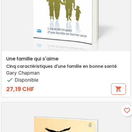
Une famille qui s'aime
Cinq caractéristiques d'une famille en bonne santé
Gary Chapman
check
Disponible
27,19 CHF
shopping_cart
Prix
favorite_border