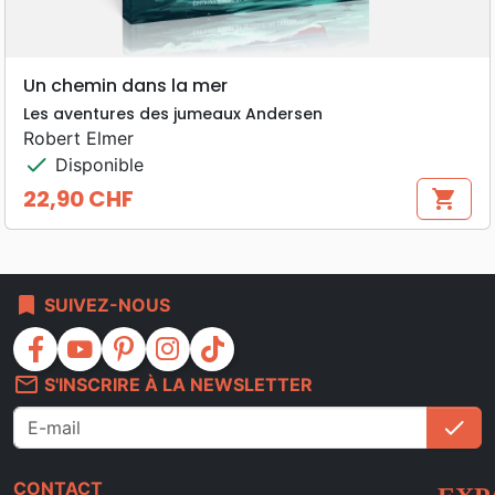
Un chemin dans la mer
Les aventures des jumeaux Andersen
Robert Elmer
check
Disponible
22,90 CHF
shopping_cart
Prix
bookmark
SUIVEZ-NOUS
facebook
youtube
pinterest
instagram
tiktok
mail_outline
S'INSCRIRE À LA NEWSLETTER
check
S'i
CONTACT