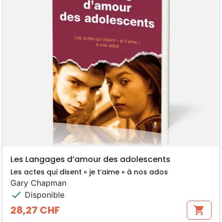
Les Langages d’amour des adolescents
Les actes qui disent « je t’aime » à nos ados
Gary Chapman
check
Disponible
28,27 CHF
shopping_cart
Prix