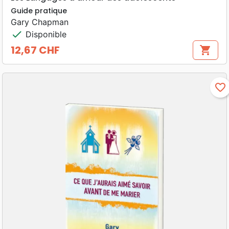
Guide pratique
Gary Chapman
check
Disponible
12,67 CHF
shopping_cart
Prix
favorite_border