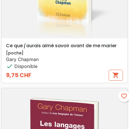
Ce que j'aurais aimé savoir avant de me marier
[poche]
Gary Chapman
check
Disponible
9,75 CHF
shopping_cart
Prix
favorite_border