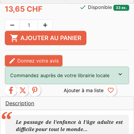
check
Disponible
13,65 CHF
33 ex.
remove
add
shopping_cart
AJOUTER AU PANIER
edit
Donnez votre avis
Commandez auprès de votre librairie locale
facebook
twitter
pinterest
favorite_border
Description
Le passage de l’enfance à l’âge adulte est
difficile pour tout le monde…