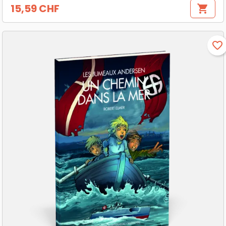
15,59 CHF
shopping_cart
Prix
favorite_border