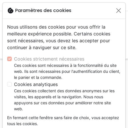
menu
shopping_cart
account_circle
cookie
Paramètres des cookies
Nous utilisons des cookies pour vous offrir la
meilleure expérience possible. Certains cookies
sont nécessaires, vous devez les accepter pour
continuer à naviguer sur ce site.
search
Reche
Cookies strictement nécessaires
Ces cookies sont nécessaires à la fonctionnalité du site
Accueil
Livres
Famille, couple
Education
web. Ils sont nécessaires pour l'authentification du client,
Ce que j’aurais aimé savoir avant que mon enfant
le panier et la commande.
devienne adolescent
Cookies analytiques
Ces cookies collectent des données anonymes sur les
Ce que j’aurais aimé savoir avant
visites, les appareils et la navigation. Nous nous
que mon enfant devienne adolescent
appuyons sur ces données pour améliorer notre site
web.
Auteur :
Gary Chapman
En fermant cette fenêtre sans faire de choix, vous acceptez
Référence
FAR4543
EAN
9782863145432
tous les cookies.
Farel
Editeur