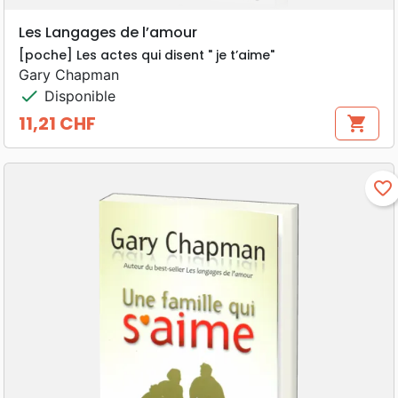
Les Langages de l’amour
[poche] Les actes qui disent " je t’aime"
Gary Chapman
check
Disponible
11,21 CHF
shopping_cart
Prix
favorite_border