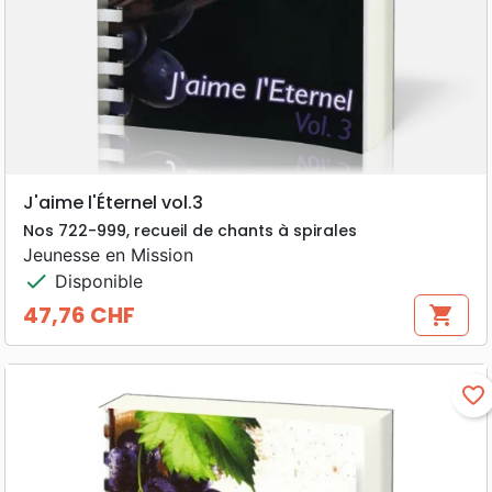
J'aime l'Éternel vol.3
Nos 722-999, recueil de chants à spirales
Jeunesse en Mission
check
Disponible
47,76 CHF
shopping_cart
Prix
favorite_border