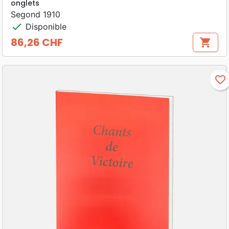
onglets
Segond 1910
check
Disponible
86,26 CHF
shopping_cart
Prix
favorite_border