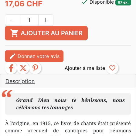
check
Disponible
17,06 CHF
67 ex.
remove
add
shopping_cart
AJOUTER AU PANIER
edit
Donnez votre avis
facebook
twitter
pinterest
favorite_border
Description
Grand Dieu nous te bénissons, nous
célébrons tes louanges
À l’origine, en 1915, ce livre de chants était présenté
comme « recueil de cantiques pour réunions