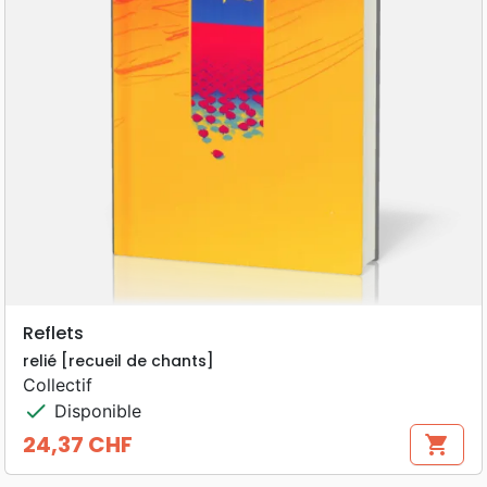
Reflets
relié [recueil de chants]
Collectif
check
Disponible
24,37 CHF
shopping_cart
Prix