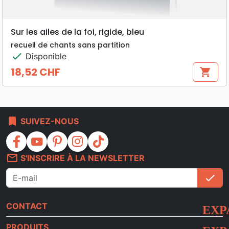
Sur les ailes de la foi, rigide, bleu
recueil de chants sans partition
check
Disponible
18,52 CHF
shopping_cart
Prix
bookmark
SUIVEZ-NOUS
facebook
youtube
pinterest
instagram
tiktok
mail_outline
S'INSCRIRE À LA NEWSLETTER
check
S'i
CONTACT
PRODUITS