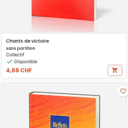
Chants de victoire
sans partition
Collectif
check
Disponible
4,68 CHF
shopping_cart
Prix
favorite_border