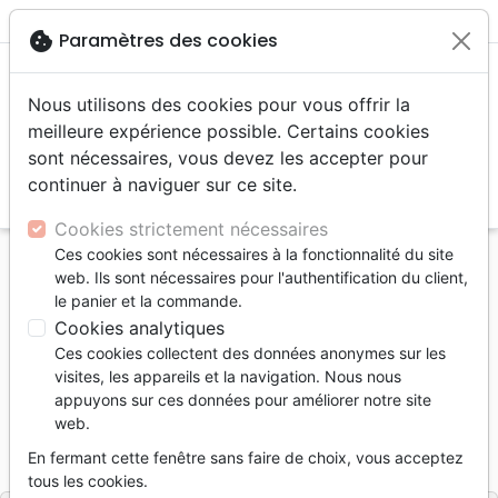
menu
shopping_cart
account_circle
cookie
Paramètres des cookies
Nous utilisons des cookies pour vous offrir la
meilleure expérience possible. Certains cookies
sont nécessaires, vous devez les accepter pour
continuer à naviguer sur ce site.
search
Reche
Cookies strictement nécessaires
Ces cookies sont nécessaires à la fonctionnalité du site
Accueil
Livres
Recueils de chants
Adultes
web. Ils sont nécessaires pour l'authentification du client,
Chants de victoire - avec partitions
le panier et la commande.
Cookies analytiques
Chants de victoire
Ces cookies collectent des données anonymes sur les
avec partitions
visites, les appareils et la navigation. Nous nous
appuyons sur ces données pour améliorer notre site
Collectif
web.
Référence
CV1005
EAN
9782826010050
En fermant cette fenêtre sans faire de choix, vous acceptez
Chants de Victoire
Editeur
tous les cookies.