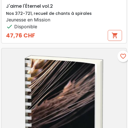
J'aime l'Éternel vol.2
Nos 372-721, recueil de chants à spirales
Jeunesse en Mission
check
Disponible
47,76 CHF
shopping_cart
Prix
favorite_border