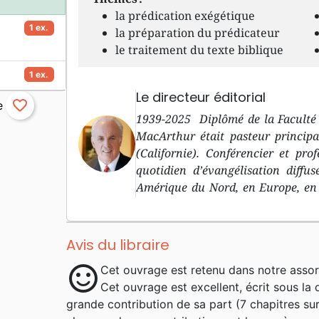
la prédication exégétique
1 ex.
la préparation du prédicateur
le traitement du texte biblique
1 ex.
Le directeur éditorial
favorite_border
1939-2025 Diplômé de la Faculté 
MacArthur était pasteur principa
(Californie). Conférencier et pr
quotidien d’évangélisation diffu
Amérique du Nord, en Europe, en 
ses prises de position parfois très 
à la Parole et la prédication textue
rigoureuse, fondée sur l’étude app
Avis du libraire
sur l’arrière plan grammatical e
sentiment_satisfied
Cet ouvrage est retenu dans notre assor
derrière lui l’héritage de mil
Cet ouvrage est excellent, écrit sous la
commentaires complète du Nouvea
grande contribution de sa part (7 chapitres sur
dont de nombreux ont été traduits 