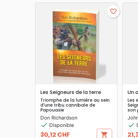
favorite_border
search
APERÇU RAPIDE
Les Seigneurs de la terre
Un a
Triomphe de la lumière au sein
Les 
d'une tribu cannibale de
Seig
Papouasie
son 
Don Richardson
John
check
check
Disponible
D
30,12 CHF
21,
shopping_cart
Prix
Prix