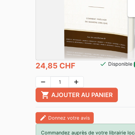
check
Disponible
24,85 CHF
remove
add
shopping_cart
AJOUTER AU PANIER
edit
Donnez votre avis
Commandez auprès de votre librairie loc