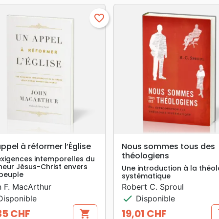
favorite_border
search
search
APERÇU RAPIDE
APERÇU RAPIDE
ppel à réformer l’Église
Nous sommes tous des
théologiens
exigences intemporelles du
neur Jésus-Christ envers
Une introduction à la théol
peuple
systématique
 F. MacArthur
Robert C. Sproul
check
isponible
Disponible
35 CHF
19,01 CHF
shopping_cart
s
Prix