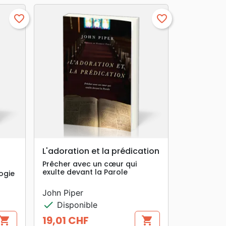
favorite_border
favorite_border
search
APERÇU RAPIDE
L'adoration et la prédication
Prêcher avec un cœur qui
exulte devant la Parole
ogie
John Piper
check
Disponible
19,01 CHF
hopping_cart
shopping_cart
Prix