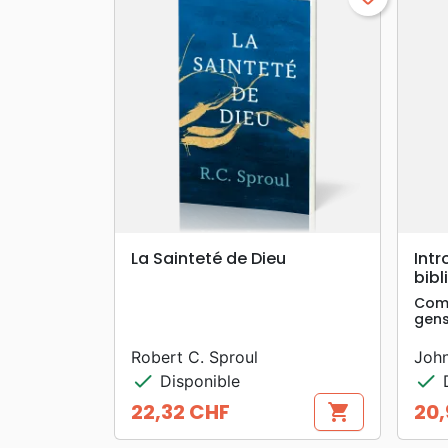
search
APERÇU RAPIDE
La Sainteté de Dieu
Intr
bibl
Comp
gens
Robert C. Sproul
John
check
check
Disponible
D
22,32 CHF
20,
shopping_cart
Prix
Prix