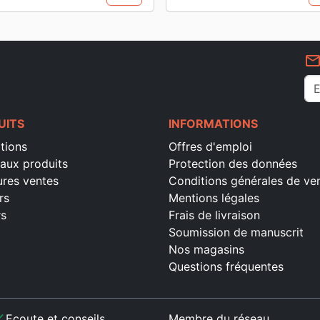
mail_outlin
UITS
INFORMATIONS
tions
Offres d'emploi
aux produits
Protection des données
ures ventes
Conditions générales de ve
rs
Mentions légales
rs
Frais de livraison
Soumission de manuscrit
Nos magasins
Questions fréquentes
ck
Ecoute et conseils
Membre du réseau