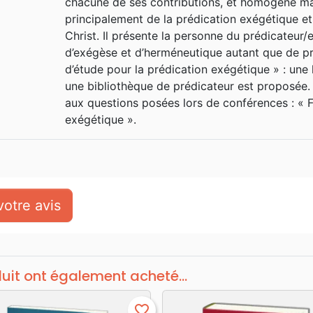
chacune de ses contributions, et homogène malg
de la remarquable Bible d'étude
principalement de la prédication exégétique et
Biblique de Genève.
Christ. Il présente la personne du prédicateur/
d’exégèse et d’herméneutique autant que de pré
d’étude pour la prédication exégétique » : une 
une bibliothèque de prédicateur est proposée
aux questions posées lors de conférences : « F
exégétique ».
otre avis
duit ont également acheté...
favorite_border