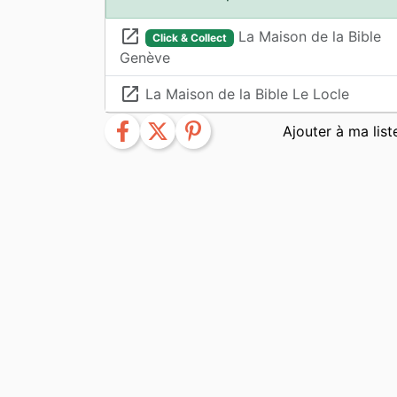
launch
La Maison de la Bible
Click & Collect
Genève
launch
La Maison de la Bible Le Locle
facebook
twitter
pinterest