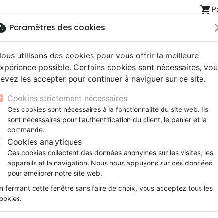
shopping_cart
P
okie
Paramètres des cookies
ous utilisons des cookies pour vous offrir la meilleure
Nouveautés
Bibles
Livres
eBooks
Jeunesse
xpérience possible. Certains cookies sont nécessaires, vou
evez les accepter pour continuer à naviguer sur ce site.
eaux Testaments
ine
lité
 ans
lations
ns animés
s
Etude biblique
Bandes dessinées
Découverte de la foi
Adolescents, jeunes
Rap, Hip-hop
Films, fiction
Jeux
cation (La) - Comment prêcher de manière biblique
Cookies strictement nécessaires
ons
cation
e
2 ans
ry, Latino, Folk
gnement, conférences
elisation
Segond 21
Famille, couple
Méditations
Bibles jeunesse
Instrumental
Documentaires, reportage
Accessoires de Bible
Ces cookies sont nécessaires à la fonctionnalité du site web. Ils
iles
e
esse
ro
iels
Segond
Souffrance, Relation d'aide
Souffrance, Relation d'aide
Louange, Adoration
Papeterie
La Prédication
sont nécessaires pour l'authentification du client, le panier et la
k
elisation
ue
esse
NEG
Santé
Psychologie
Hardrock, Métal
commande.
Comment prêcher de manière bibl
cations
ts
le, Couple
l, Soul
Darby
Ethique, société, politique
Apologétique
Pop, Rock
Cookies analytiques
Dir. éditorial :
John F. MacArthur
ation
Événements actuels
Ces cookies collectent des données anonymes sur les visites, les
Référence
PC2609
EAN
9782890826090
Ed
appareils et la navigation. Nous nous appuyons sur ces données
pour améliorer notre site web.
Description
Détails du produit
n fermant cette fenêtre sans faire de choix, vous acceptez tous les
ookies.
De nos jours, de nombreuses préd
connaissance de Dieu et de compréh