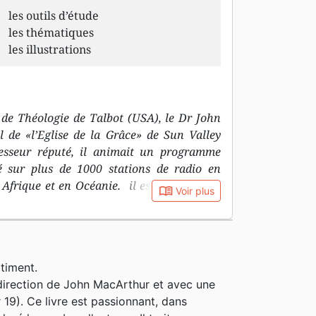
les outils d’étude
les thématiques
les illustrations
de Théologie de Talbot (USA), le Dr John
l de «l’Eglise de la Grâce» de Sun Valley
ofesseur réputé, il animait un programme
sé sur plus de 1000 stations de radio en
Afrique et en Océanie. il est connu pour
book_open
Voir plus
fermes et claires et son désir d’attachement
lle. Il aura consacré sa vie à une théologie
rofondie des Écritures en mettant l’accent
t historique de chaque passage. Il laisse
timent.
liers de prédications, d’une série de
 direction de John MacArthur et avec une
u Testament et près de 150 livres édités
 19). Ce livre est passionnant, dans
en français. Il est également le rédacteur