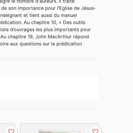
ré le nombre d'auteurs. Il traite
 portant son nom, éditée par la Société
 de son importance pour l’Eglise de Jésus-
enseignant et tient aussi du manuel
dication. Au chapitre 10, « Des outils
liste d’ouvrages les plus importants pour
. Au chapitre 19, John MacArthur répond
oire aux questions sur la prédication
favorite_border
favorite_border