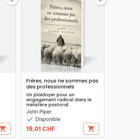
search
APERÇU RAPIDE
Frères, nous ne sommes pas
des professionnels
Un plaidoyer pour un
engagement radical dans le
ministère pastoral
John Piper
check
Disponible
19,01 CHF
hopping_cart
shopping_cart
Prix