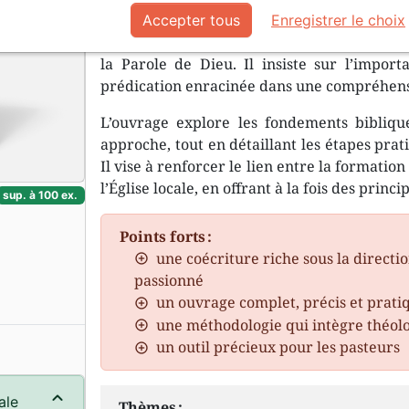
Accepter tous
Enregistrer le choix
Ce livre est un guide essentiel pour les pr
la Parole de Dieu. Il insiste sur l’import
prédication enracinée dans une compréhensi
L’ouvrage explore les fondements biblique
approche, tout en détaillant les étapes pra
Il vise à renforcer le lien entre la formatio
l’Église locale, en offrant à la fois des princ
sup. à 100 ex.
Points forts :
une coécriture riche sous la directi
passionné
un ouvrage complet, précis et prati
une méthodologie qui intègre théolo
un outil précieux pour les pasteurs
ale
Thèmes :