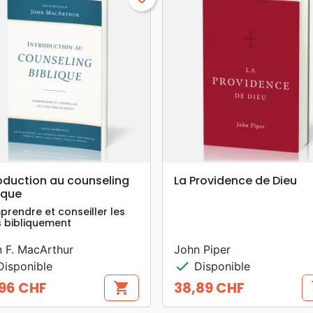
search
search
APERÇU RAPIDE
APERÇU RAPIDE
oduction au counseling
La Providence de Dieu
ique
rendre et conseiller les
 bibliquement
 F. MacArthur
John Piper
check
isponible
Disponible
96 CHF
38,89 CHF
shopping_cart
s
Prix