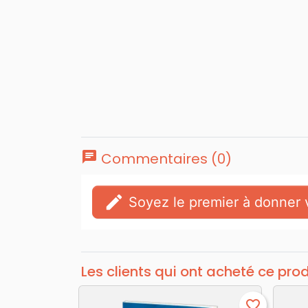
chat
Commentaires (0)
edit
Soyez le premier à donner v
Les clients qui ont acheté ce pro
favorite_border