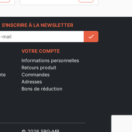
e
S'INSCRIRE À LA NEWSLETTER
check
S'inscrire
VOTRE COMPTE
Informations personnelles
Retours produit
nte
Commandes
Adresses
Bons de réduction
© 2026 SBG-MB