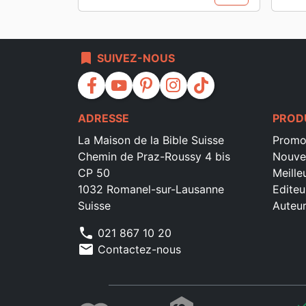
bookmark
SUIVEZ-NOUS
facebook
youtube
pinterest
instagram
tiktok
ADRESSE
PROD
La Maison de la Bible Suisse
Promo
Chemin de Praz-Roussy 4 bis
Nouve
CP 50
Meille
1032 Romanel-sur-Lausanne
Editeu
Suisse
Auteu
phone
021 867 10 20
mail
Contactez-nous
che