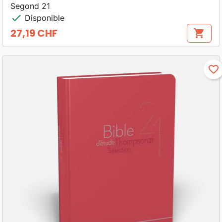
Segond 21
check
Disponible
27,19 CHF
shopping_cart
Prix
favorite_border