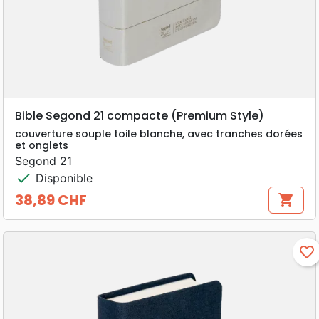
Bible Segond 21 compacte (Premium Style)
couverture souple toile blanche, avec tranches dorées
et onglets
Segond 21
check
Disponible
38,89 CHF
shopping_cart
Prix
favorite_border