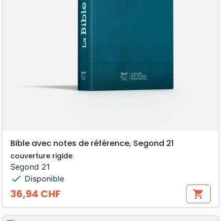
Bible avec notes de référence, Segond 21
couverture rigide
Segond 21
check
Disponible
36,94 CHF
shopping_cart
Prix