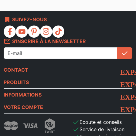
bookmark
SUIVEZ-NOUS
facebook
youtube
pinterest
instagram
tiktok
mail_outline
S'INSCRIRE À LA NEWSLETTER
check
S'i
CONTACT
PRODUITS
INFORMATIONS
VOTRE COMPTE
check
Ecoute et conseils
check
Service de livraison