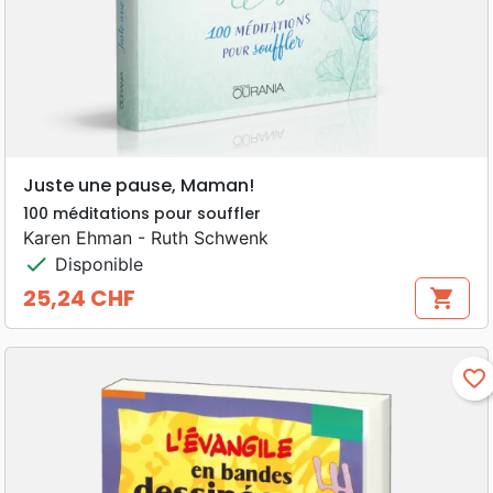
Juste une pause, Maman!
100 méditations pour souffler
Karen Ehman - Ruth Schwenk
check
Disponible
25,24 CHF
shopping_cart
Prix
favorite_border