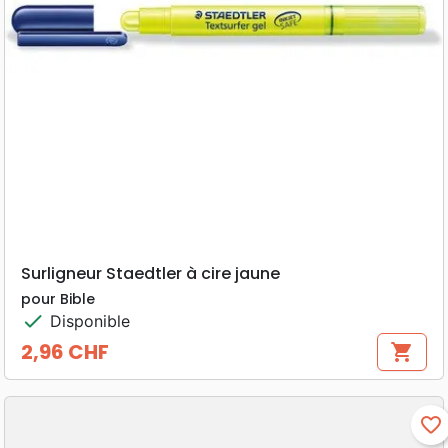
Surligneur Staedtler à cire jaune
pour Bible
check
Disponible
2,96 CHF
shopping_cart
Prix
favorite_border