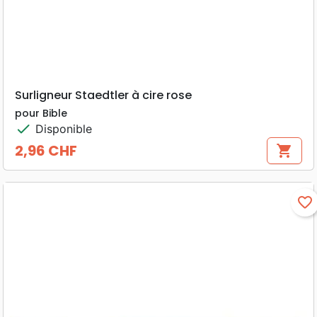
Surligneur Staedtler à cire rose
pour Bible
check
Disponible
2,96 CHF
shopping_cart
Prix
favorite_border