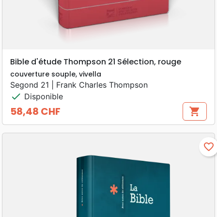
Bible d'étude Thompson 21 Sélection, rouge
couverture souple, vivella
Segond 21 | Frank Charles Thompson
check
Disponible
58,48 CHF
shopping_cart
Prix
favorite_border