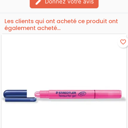
edit
Donnez votre avis
Les clients qui ont acheté ce produit ont
également acheté...
favorite_border