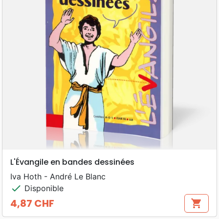
L'Évangile en bandes dessinées
Iva Hoth - André Le Blanc
check
Disponible
4,87 CHF
shopping_cart
Prix