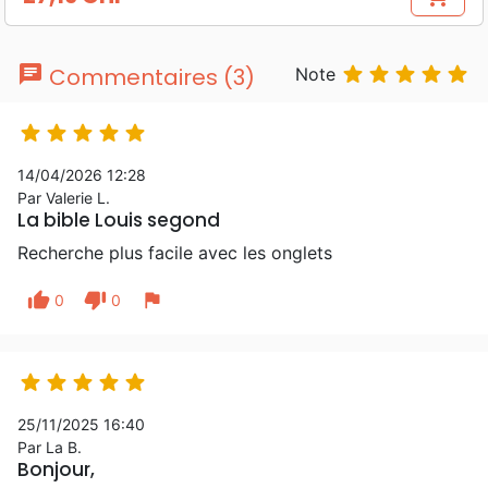
Prix
chat





Commentaires (3)
Note





14/04/2026 12:28
Par Valerie L.
La bible Louis segond
Recherche plus facile avec les onglets
thumb_up
thumb_down
flag
0
0





25/11/2025 16:40
Par La B.
Bonjour,