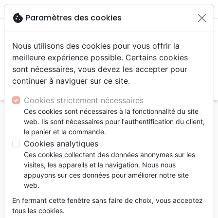
menu
shopping_cart
account_circle
cookie
Paramètres des cookies
Nous utilisons des cookies pour vous offrir la
meilleure expérience possible. Certains cookies
sont nécessaires, vous devez les accepter pour
continuer à naviguer sur ce site.
search
Reche
Cookies strictement nécessaires
Ces cookies sont nécessaires à la fonctionnalité du site
Accueil
Bibles
Bibles standard
web. Ils sont nécessaires pour l'authentification du client,
Bible Segond 21 compacte (Premium Style) -
le panier et la commande.
couverture souple, toile rose avec paillettes et
Cookies analytiques
onglets
Ces cookies collectent des données anonymes sur les
visites, les appareils et la navigation. Nous nous
Bible Segond 21 compacte (Premium
appuyons sur ces données pour améliorer notre site
Style)
web.
couverture souple, toile rose avec
En fermant cette fenêtre sans faire de choix, vous acceptez
paillettes et onglets
tous les cookies.