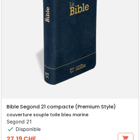
Bible Segond 21 compacte (Premium Style)
couverture souple toile bleu marine
Segond 21
check
Disponible
27,19 CHF
shopping_cart