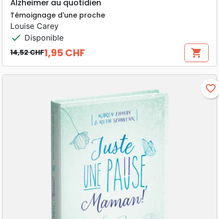
Alzheimer au quotidien
Témoignage d'une proche
Louise Carey
check
Disponible
1,95 CHF
shopping_cart
14,52 CHF
Prix de base
Prix
favorite_border