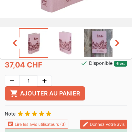
chevron_left
chevron_right
check
Disponible
37,04 CHF
6 ex.
remove
add
shopping_cart
AJOUTER AU PANIER





Note
chat
edit
Lire les avis utilisateurs (3)
Donnez votre avis