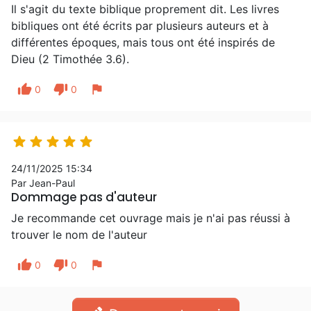
Il s'agit du texte biblique proprement dit. Les livres
bibliques ont été écrits par plusieurs auteurs et à
différentes époques, mais tous ont été inspirés de
Dieu (2 Timothée 3.6).
thumb_up
thumb_down
flag
0
0





24/11/2025 15:34
Par Jean-Paul
Dommage pas d'auteur
Je recommande cet ouvrage mais je n'ai pas réussi à
trouver le nom de l'auteur
thumb_up
thumb_down
flag
0
0