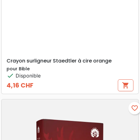
Crayon surligneur Staedtler à cire orange
pour Bible
check
Disponible
4,16 CHF
shopping_cart
Prix
favorite_border