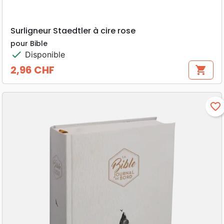
Surligneur Staedtler à cire rose
pour Bible
check
Disponible
2,96 CHF
shopping_cart
Prix
favorite_border