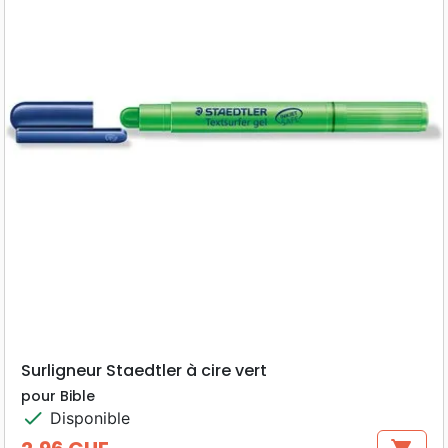
Surligneur Staedtler à cire vert
pour Bible
check
Disponible