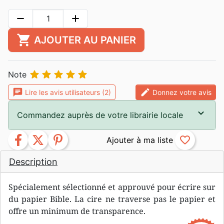
remove
add
shopping_cart
AJOUTER AU PANIER





Note
chat
edit
Lire les avis utilisateurs (2)
Donnez votre avis
Commandez auprès de votre librairie locale
facebook
twitter
pinterest
favorite_border
Description
Spécialement sélectionné et approuvé pour écrire sur
du papier Bible. La cire ne traverse pas le papier et
offre un minimum de transparence.