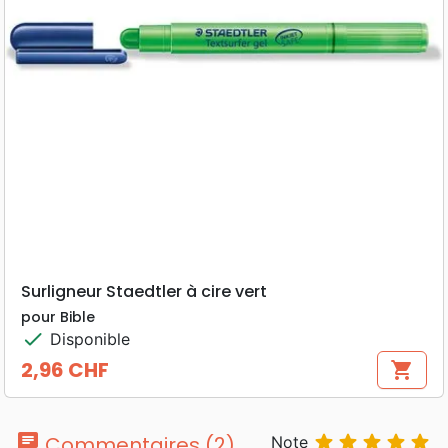
Surligneur Staedtler à cire vert
pour Bible
check
Disponible
2,96 CHF
shopping_cart
Prix
chat





Commentaires (2)
Note