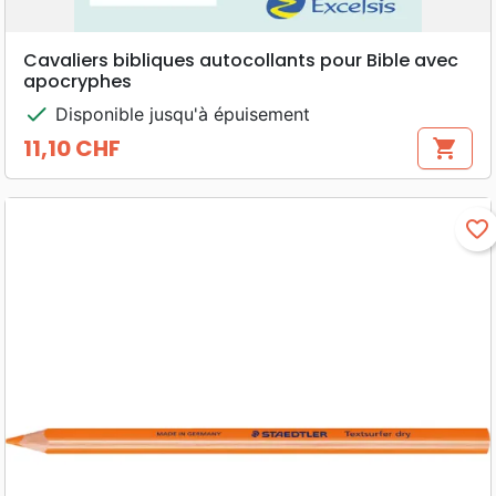
Cavaliers bibliques autocollants pour Bible avec
apocryphes
check
Disponible jusqu'à épuisement
11,10 CHF
shopping_cart
Prix
favorite_border