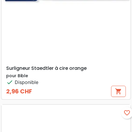
Surligneur Staedtler à cire orange
pour Bible
check
Disponible
2,96 CHF
shopping_cart
Prix
favorite_border