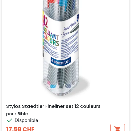
Stylos Staedtler Fineliner set 12 couleurs
pour Bible
check
Disponible
17,58 CHF
shopping_cart