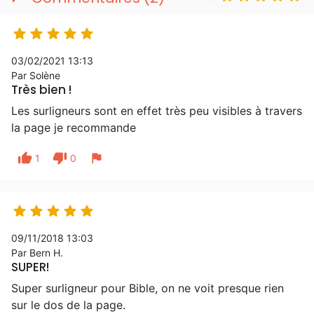





03/02/2021 13:13
Par Solène
Très bien !
Les surligneurs sont en effet très peu visibles à travers
la page je recommande
thumb_up
thumb_down
flag
1
0





09/11/2018 13:03
Par Bern H.
SUPER!
Super surligneur pour Bible, on ne voit presque rien
sur le dos de la page.