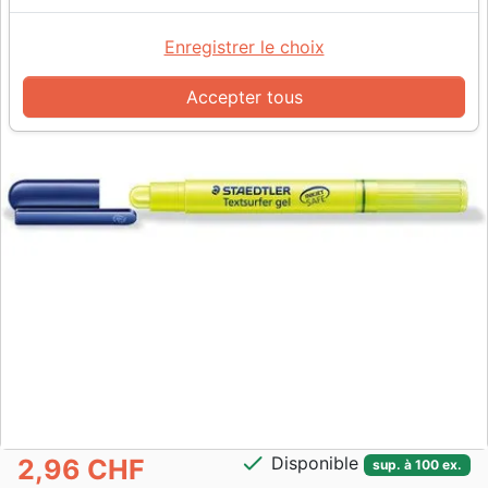
Enregistrer le choix
Accepter tous
check
Disponible
2,96 CHF
sup. à 100 ex.