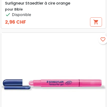
Surligneur Staedtler à cire orange
pour Bible
check
Disponible
2,96 CHF
shopping_cart
Prix
favorite_border