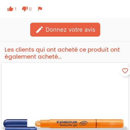
thumb_up
thumb_down
flag
1
0
edit
Donnez votre avis
Les clients qui ont acheté ce produit ont
également acheté...
favorite_border