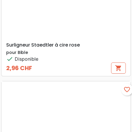
Surligneur Staedtler à cire rose
pour Bible
check
Disponible
2,96 CHF
shopping_cart
Prix
favorite_border