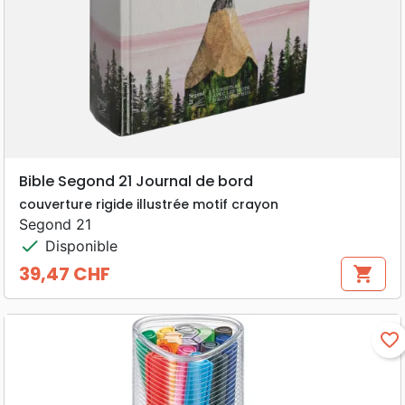
Bible Segond 21 Journal de bord
couverture rigide illustrée motif crayon
Segond 21
check
Disponible
39,47 CHF
shopping_cart
Prix
favorite_border