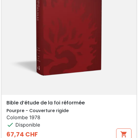
Bible d’étude de la foi réformée
Pourpre - Couverture rigide
Colombe 1978
check
Disponible
67,74 CHF
shopping_cart
Prix