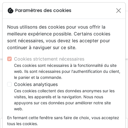
menu
shopping_cart
account_circle
cookie
Paramètres des cookies
Nous utilisons des cookies pour vous offrir la
meilleure expérience possible. Certains cookies
sont nécessaires, vous devez les accepter pour
continuer à naviguer sur ce site.
search
Reche
Cookies strictement nécessaires
Ces cookies sont nécessaires à la fonctionnalité du site
Accueil
Divers
Papeterie
web. Ils sont nécessaires pour l'authentification du client,
Surligneur Staedtler à cire jaune - pour Bible
le panier et la commande.
Cookies analytiques
Surligneur Staedtler à cire jaune
Ces cookies collectent des données anonymes sur les
pour Bible
visites, les appareils et la navigation. Nous nous
appuyons sur ces données pour améliorer notre site
Référence
STAE2641
EAN
4007817264003
web.
Staedtler
Editeur
En fermant cette fenêtre sans faire de choix, vous acceptez
tous les cookies.