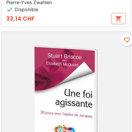
Pierre-Yves Zwahlen
check
Disponible
33,14 CHF
shopping_cart
Prix
favorite_border