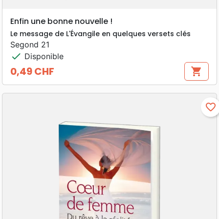
Enfin une bonne nouvelle !
Le message de L'Évangile en quelques versets clés
Segond 21
check
Disponible
0,49 CHF
shopping_cart
Prix
favorite_border