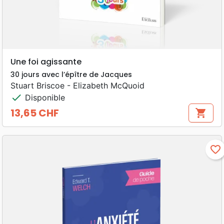
Une foi agissante
30 jours avec l’épître de Jacques
Stuart Briscoe - Elizabeth McQuoid
check
Disponible
13,65 CHF
shopping_cart
Prix
favorite_border