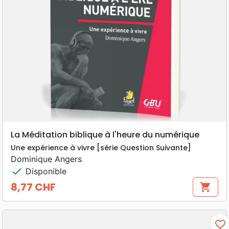
La Méditation biblique à l'heure du numérique
Une expérience à vivre [série Question Suivante]
Dominique Angers
check
Disponible
8,77 CHF
shopping_cart
Prix
favorite_border