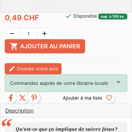
check
Disponible
0,49 CHF
sup. à 100 ex.
remove
add
shopping_cart
AJOUTER AU PANIER
edit
Donnez votre avis
Commandez auprès de votre librairie locale
facebook
twitter
pinterest
favorite_border
Description
Qu’est-ce que ça implique de suivre Jésus ?