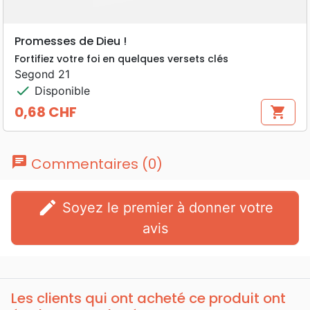
Promesses de Dieu !
Fortifiez votre foi en quelques versets clés
Segond 21
check
Disponible
0,68 CHF
shopping_cart
Prix
chat
Commentaires (0)
edit
Soyez le premier à donner votre
avis
Les clients qui ont acheté ce produit ont