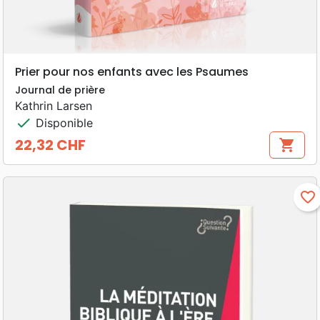
Prier pour nos enfants avec les Psaumes
Journal de prière
Kathrin Larsen
check
Disponible
22,32 CHF
shopping_cart
Prix
favorite_border