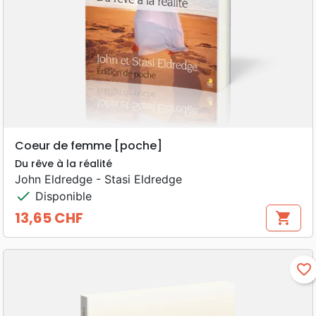
Coeur de femme [poche]
Du rêve à la réalité
John Eldredge - Stasi Eldredge
check
Disponible
13,65 CHF
shopping_cart
Prix
favorite_border