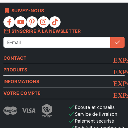
bookmark
SUIVEZ-NOUS
facebook
youtube
pinterest
instagram
tiktok
mail_outline
S'INSCRIRE À LA NEWSLETTER
check
S'i
CONTACT
PRODUITS
INFORMATIONS
VOTRE COMPTE
check
Ecoute et conseils
check
Service de livraison
check
Paiement sécurisé
check
Satisfait ou remboursé