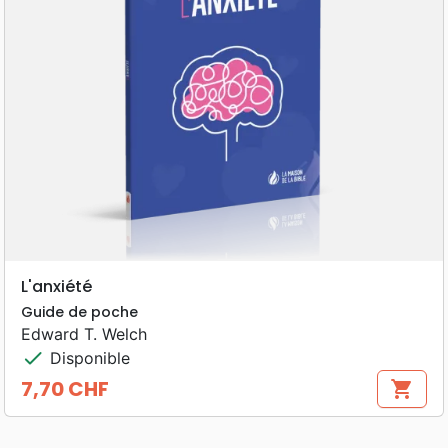
L'anxiété
Guide de poche
Edward T. Welch
check
Disponible
7,70 CHF
shopping_cart
Prix