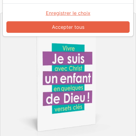
Référence
SG12998
EAN
9782608129987
Société Biblique de Genève
Editeur
Enregistrer le choix
Accepter tous