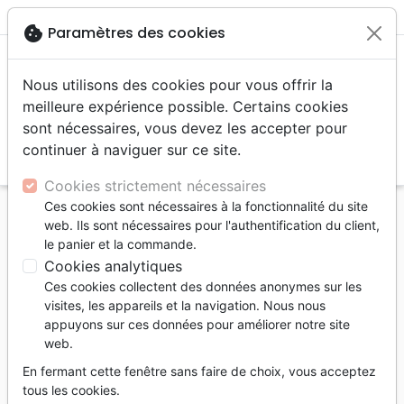
menu
shopping_cart
account_circle
cookie
Paramètres des cookies
Nous utilisons des cookies pour vous offrir la
meilleure expérience possible. Certains cookies
sont nécessaires, vous devez les accepter pour
continuer à naviguer sur ce site.
search
Reche
Cookies strictement nécessaires
Ces cookies sont nécessaires à la fonctionnalité du site
Accueil
Bibles
Segond 21
web. Ils sont nécessaires pour l'authentification du client,
Je suis un enfant de Dieu ! - Vivre avec Christ en
le panier et la commande.
quelques versets clés
Cookies analytiques
Ces cookies collectent des données anonymes sur les
Je suis un enfant de Dieu !
visites, les appareils et la navigation. Nous nous
Vivre avec Christ en quelques versets
appuyons sur ces données pour améliorer notre site
web.
clés
En fermant cette fenêtre sans faire de choix, vous acceptez
Version :
Segond 21
tous les cookies.