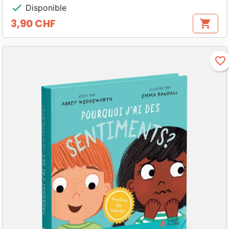
check
Disponible
3,90 CHF
shopping_cart
Prix
favorite_border