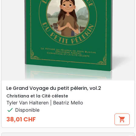
Le Grand Voyage du petit pèlerin, vol.2
Christiana et la Cité céleste
Tyler Van Halteren | Beatriz Mello
check
Disponible
38,01 CHF
shopping_cart
Prix