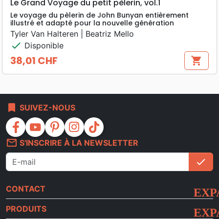
Le Grand Voyage du petit pèlerin, vol.1
Le voyage du pèlerin de John Bunyan entièrement
illustré et adapté pour la nouvelle génération
Tyler Van Halteren | Beatriz Mello
check
Disponible
38,01 CHF
shopping_cart
Prix
bookmark
SUIVEZ-NOUS
facebook
youtube
pinterest
instagram
tiktok
mail_outline
S'INSCRIRE À LA NEWSLETTER
check
S'i
CONTACT
PRODUITS