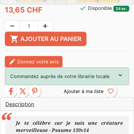
check
Disponible
13,65 CHF
24 ex.
remove
add
shopping_cart
AJOUTER AU PANIER
edit
Donnez votre avis
Commandez auprès de votre librairie locale
facebook
twitter
pinterest
favorite_border
Description
Je te célèbre car je suis une créature
merveilleuse - Psaume 139v14