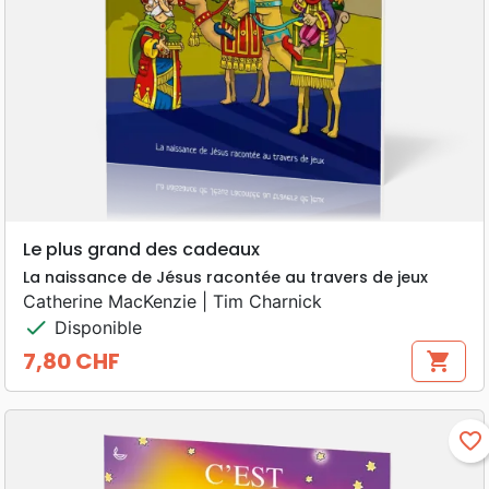
Le plus grand des cadeaux
La naissance de Jésus racontée au travers de jeux
Catherine MacKenzie | Tim Charnick
check
Disponible
7,80 CHF
shopping_cart
Prix
favorite_border