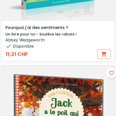
Pourquoi j'ai des sentiments ?
Un livre pour toi - Soulève les rabats !
Abbey Wedgeworth
check
Disponible
11,21 CHF
shopping_cart
Prix
favorite_border