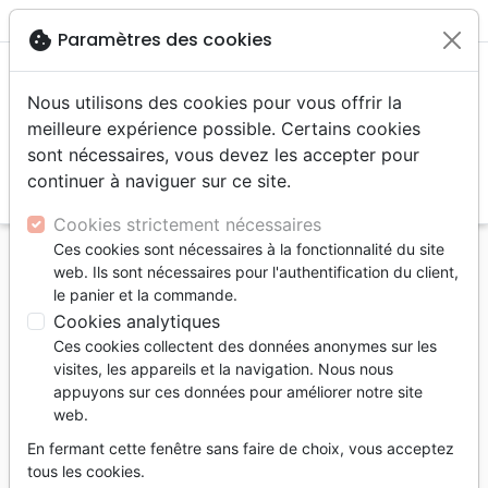
menu
shopping_cart
account_circle
cookie
Paramètres des cookies
Nous utilisons des cookies pour vous offrir la
meilleure expérience possible. Certains cookies
sont nécessaires, vous devez les accepter pour
continuer à naviguer sur ce site.
search
Reche
Cookies strictement nécessaires
Ces cookies sont nécessaires à la fonctionnalité du site
Accueil
Jeunesse
web. Ils sont nécessaires pour l'authentification du client,
Qui es-tu ? - Un petit livre sur ta véritable identité
le panier et la commande.
Cookies analytiques
Qui es-tu ?
Ces cookies collectent des données anonymes sur les
Un petit livre sur ta véritable identité
visites, les appareils et la navigation. Nous nous
appuyons sur ces données pour améliorer notre site
Auteur :
Christina Fox
| Illustrateur :
Daron
web.
Parton
En fermant cette fenêtre sans faire de choix, vous acceptez
Référence
BLF7079
EAN
9782386570797
tous les cookies.
BLF Éditions
Editeur