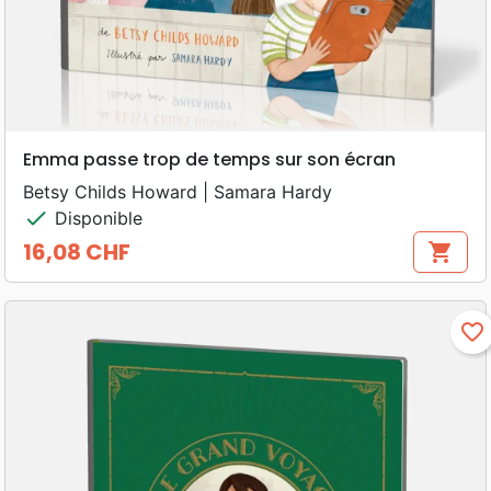
Emma passe trop de temps sur son écran
Betsy Childs Howard | Samara Hardy
check
Disponible
16,08 CHF
shopping_cart
Prix
favorite_border