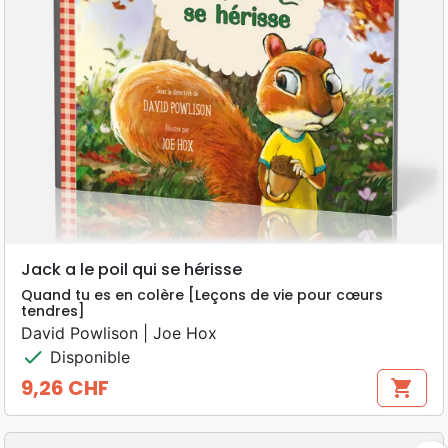
Jack a le poil qui se hérisse
Quand tu es en colère [Leçons de vie pour cœurs
tendres]
David Powlison | Joe Hox
check
Disponible
9,26 CHF
shopping_cart
Prix