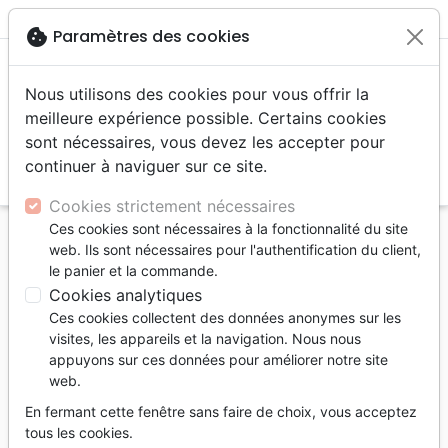
menu
shopping_cart
account_circle
cookie
Paramètres des cookies
Nous utilisons des cookies pour vous offrir la
meilleure expérience possible. Certains cookies
sont nécessaires, vous devez les accepter pour
continuer à naviguer sur ce site.
search
Reche
Cookies strictement nécessaires
Ces cookies sont nécessaires à la fonctionnalité du site
Accueil
Livres
Fêtes chrétiennes
Livres de Noël
web. Ils sont nécessaires pour l'authentification du client,
Plus grand des cadeaux (Le) - La naissance de
le panier et la commande.
Jésus racontée au travers de jeux
Cookies analytiques
Ces cookies collectent des données anonymes sur les
Le plus grand des cadeaux
visites, les appareils et la navigation. Nous nous
La naissance de Jésus racontée au
appuyons sur ces données pour améliorer notre site
web.
travers de jeux
En fermant cette fenêtre sans faire de choix, vous acceptez
Auteur :
Catherine MacKenzie
| Illustrateur :
Tim
tous les cookies.
Charnick