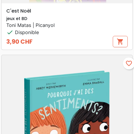
C'est Noël
jeux et BD
Toni Matas | Picanyol
check
Disponible
3,90 CHF
shopping_cart
Prix
favorite_border