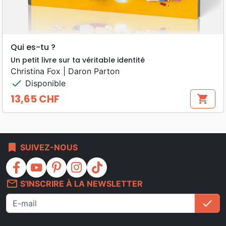
Qui es-tu ?
Un petit livre sur ta véritable identité
Christina Fox | Daron Parton
check
Disponible
13,65 CHF
shopping_cart
Prix
bookmark
SUIVEZ-NOUS
facebook
youtube
pinterest
instagram
tiktok
mail_outline
S'INSCRIRE À LA NEWSLETTER
check
S'i