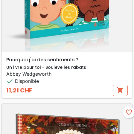
Pourquoi j'ai des sentiments ?
Un livre pour toi - Soulève les rabats !
Abbey Wedgeworth
check
Disponible
11,21 CHF
shopping_cart
Prix
favorite_border