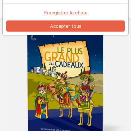
Référence
LLBF1885
EAN
9782850318856
Ligue pour la Lecture de la Bible France
Enregistrer le choix
Editeur
Accepter tous