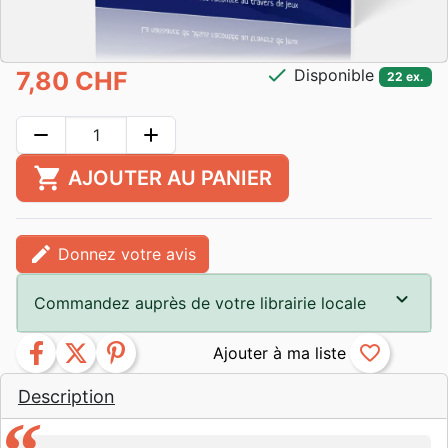
check
Disponible
7,80 CHF
22 ex.
remove
add
shopping_cart
AJOUTER AU PANIER
edit
Donnez votre avis
Commandez auprès de votre librairie locale
facebook
twitter
pinterest
favorite_border
Description