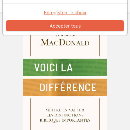
Référence
PC2652
EAN
9782890826526
Impact
Editeur
Enregistrer le choix
Accepter tous