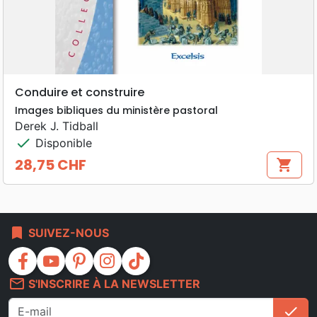
Conduire et construire
Images bibliques du ministère pastoral
Derek J. Tidball
check
Disponible
28,75 CHF
shopping_cart
Prix
bookmark
SUIVEZ-NOUS
facebook
youtube
pinterest
instagram
tiktok
mail_outline
S'INSCRIRE À LA NEWSLETTER
check
S'i