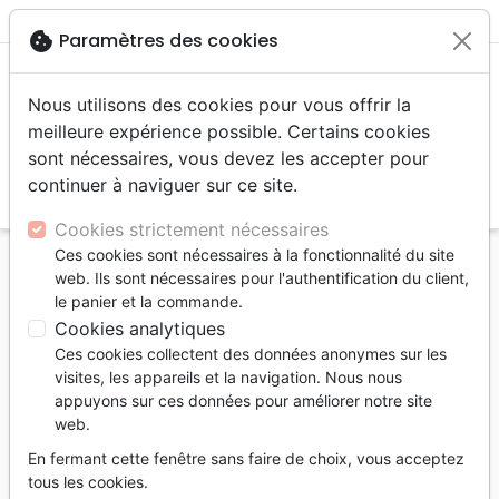
menu
shopping_cart
account_circle
cookie
Paramètres des cookies
Nous utilisons des cookies pour vous offrir la
meilleure expérience possible. Certains cookies
sont nécessaires, vous devez les accepter pour
continuer à naviguer sur ce site.
search
Reche
Cookies strictement nécessaires
Ces cookies sont nécessaires à la fonctionnalité du site
Accueil
Livres
Doctrine
web. Ils sont nécessaires pour l'authentification du client,
Voici la différence - Mettre en valeur les
le panier et la commande.
distinctions bibliques importantes
Cookies analytiques
Ces cookies collectent des données anonymes sur les
Voici la différence
visites, les appareils et la navigation. Nous nous
Mettre en valeur les distinctions bibliques
appuyons sur ces données pour améliorer notre site
web.
importantes
En fermant cette fenêtre sans faire de choix, vous acceptez
Auteur :
William MacDonald
tous les cookies.