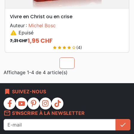
Vivre en Christ ou en crise
Auteur :
Michel Bosc
warning
Epuisé
1,95 CHF
7,31 CHF
Prix de base
Prix
(4)
star
star
star
star
star_border
chevron_u
Affichage 1-4 de 4 article(s)
bookmark
SUIVEZ-NOUS
facebook
youtube
pinterest
instagram
tiktok
mail_outline
S'INSCRIRE À LA NEWSLETTER
check
S'i