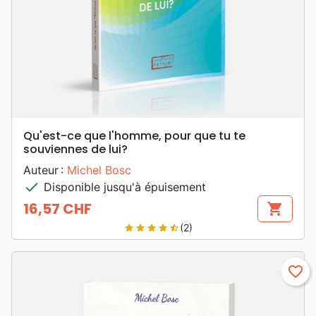
Qu'est-ce que l'homme, pour que tu te
souviennes de lui?
Auteur :
Michel Bosc
check
Disponible jusqu'à épuisement
16,57 CHF
shopping_cart
Prix
(2)
star
star
star
star
star_half
favorite_border