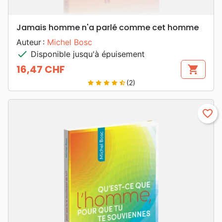
Jamais homme n'a parlé comme cet homme
Auteur :
Michel Bosc
check
Disponible jusqu'à épuisement
16,47 CHF
shopping_cart
Prix
(2)
star
star
star
star
star_half
favorite_border