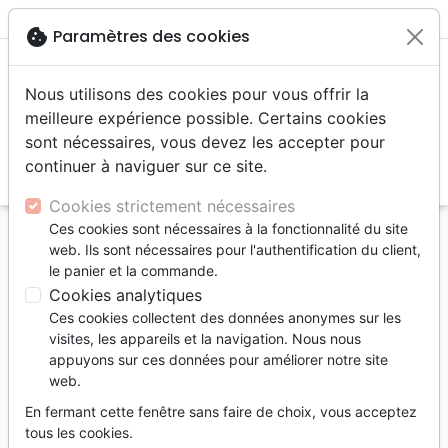
menu
shopping_cart
account_circle
cookie
Paramètres des cookies
Nous utilisons des cookies pour vous offrir la
meilleure expérience possible. Certains cookies
sont nécessaires, vous devez les accepter pour
continuer à naviguer sur ce site.
search
Reche
Cookies strictement nécessaires
Ces cookies sont nécessaires à la fonctionnalité du site
Accueil
Auteurs
Bosc Michel
web. Ils sont nécessaires pour l'authentification du client,
le panier et la commande.
Michel Bosc
Cookies analytiques
Mon année de
Ces cookies collectent des données anonymes sur les
naissance
visites, les appareils et la navigation. Nous nous
appuyons sur ces données pour améliorer notre site
1934
web.
En fermant cette fenêtre sans faire de choix, vous acceptez
Mes lieux de naissance
tous les cookies.
et de résidence