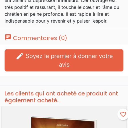
entrainent la dépression intérieure. Cet ouvrage est
l'époque où l'amplification électronique
très positif et rassurant, il touche le cœur et l’âme du
n'existait pas encore. En 1861, la
chrétien en peine profonde. Il est rapide à lire et
congrégation s'installe définitivement dans
indispensable pour y revenir et y puiser l’espoir.
le nouveau Metropolitan Tabernacle. Ses
sermons sont publiés chaque semaine. Au
moment de sa mort, plus de 3600 d'entre eux
chat
Commentaires (0)
sont en circulation, en sus de 49 volumes de
commentaires, proverbes, et anecdotes.
edit
Soyez le premier à donner votre
avis
Les clients qui ont acheté ce produit ont
également acheté...
favorite_border