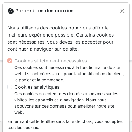
menu
shopping_cart
account_circle
cookie
Paramètres des cookies
Nous utilisons des cookies pour vous offrir la
meilleure expérience possible. Certains cookies
sont nécessaires, vous devez les accepter pour
continuer à naviguer sur ce site.
search
Reche
Cookies strictement nécessaires
Ces cookies sont nécessaires à la fonctionnalité du site
Accueil
Livres
Souffrance, Relation d'aide
web. Ils sont nécessaires pour l'authentification du client,
Dépression
Espérer au cœur de la dépression
le panier et la commande.
Cookies analytiques
Espérer au cœur de la dépression
Ces cookies collectent des données anonymes sur les
Auteur :
Charles Haddon Spurgeon
visites, les appareils et la navigation. Nous nous
appuyons sur ces données pour améliorer notre site
Référence
BLF7144
EAN
9782386571442
web.
BLF Éditions
Editeur
En fermant cette fenêtre sans faire de choix, vous acceptez
tous les cookies.