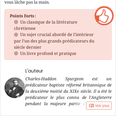
vous lâche pas la main.
Points forts :
Un classique de la littérature
chrétienne
Un sujet crucial abordé de l’intérieur
par l’un des plus grands prédicateurs du
siècle dernier
Un livre profond et pratique
L'auteur
Charles-Haddon Spurgeon est un
prédicateur baptiste réformé britannique de
la deuxième moitié du XIXe siècle. Il a été le
prédicateur le plus connu de l'Angleterre
pendant la majeure partie de la seconde
book_open
Voir plus
moitié du XIXe siècle. Son père, James