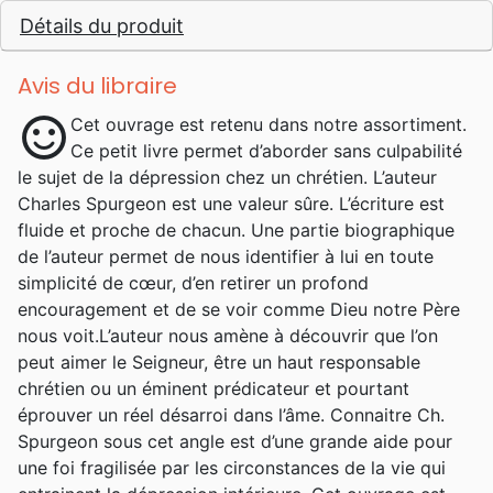
Spurgeon, et son grand-père, John Spurgeon,
Détails du produit
étant pasteurs, il fut élevé dans la
connaissance de l'Évangile. Cependant, c'est
en chemin vers un rendez-vous qu'une
Avis du libraire
tempête de neige le poussa à rentrer dans
sentiment_satisfied
Cet ouvrage est retenu dans notre assortiment.
une église méthodiste de Colchester et qu'il
Ce petit livre permet d’aborder sans culpabilité
pris la décision de se convertir au
le sujet de la dépression chez un chrétien. L’auteur
christianisme, chose faite en mai 1850,
Charles Spurgeon est une valeur sûre. L’écriture est
quelques jours avant ses seize ans. En 1854,
fluide et proche de chacun. Une partie biographique
quatre ans seulement après sa conversion,
de l’auteur permet de nous identifier à lui en toute
Spurgeon, est devenu pasteur de la célèbre
simplicité de cœur, d’en retirer un profond
église de New Park Street à Londres
encouragement et de se voir comme Dieu notre Père
(autrefois dirigée par le célèbre théologien
nous voit.L’auteur nous amène à découvrir que l’on
baptiste John Gill). La congrégation a
peut aimer le Seigneur, être un haut responsable
rapidement dépassé les limites de son
chrétien ou un éminent prédicateur et pourtant
bâtiment et a déménagé à Exeter Hall, puis
éprouver un réel désarroi dans l’âme. Connaitre Ch.
au Surrey Music Hall. Dans ces lieux,
Spurgeon sous cet angle est d’une grande aide pour
Spurgeon prêchait fréquemment devant des
une foi fragilisée par les circonstances de la vie qui
auditoires de plus de 10 000 personnes, à