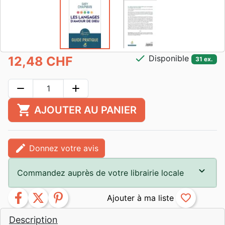
check
Disponible
12,48 CHF
31 ex.
remove
add
shopping_cart
AJOUTER AU PANIER
edit
Donnez votre avis
Commandez auprès de votre librairie locale
facebook
twitter
pinterest
favorite_border
Description