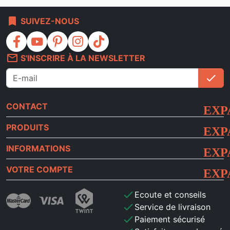
bookmark
SUIVEZ-NOUS
facebook
youtube
pinterest
instagram
tiktok
mail_outline
S'INSCRIRE À LA NEWSLETTER
check
S'i
CONTACT
PRODUITS
INFORMATIONS
VOTRE COMPTE
check
Ecoute et conseils
check
Service de livraison
check
Paiement sécurisé