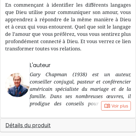
En commençant à identifier les différents langages
que Dieu utilise pour communiquer son amour, vous
apprendrez à répondre de la même manière à Dieu
et à ceux qui vous entourent. Quel que soit le langage
de l’amour que vous préférez, vous vous sentirez plus
profondément connecté à Dieu. Et vous verrez ce lien
transformer toutes vos relations.
L'auteur
Gary Chapman (1938) est un auteur,
conseiller conjugal, pasteur et conférencier
américain spécialiste du mariage et de la
famille. Dans ses nombreuses œuvres, il
prodigue des conseils pour réussir son
book_open
Voir plus
mariage, sa vie de couple, l’éducation des
enfants… Rendu célèbre par son best-seller
Détails du produit
Les Langages de l’amour , sorti en France en
1997, il a depuis publié plusieurs autres