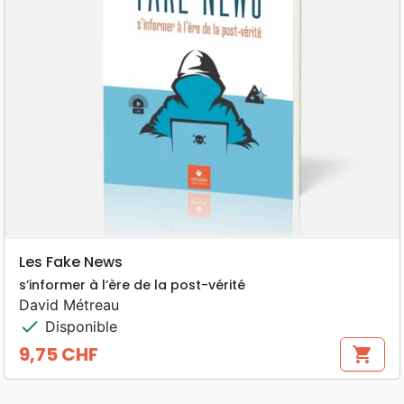
Les Fake News
s’informer à l’ère de la post-vérité
David Métreau
check
Disponible
9,75 CHF
shopping_cart
Prix