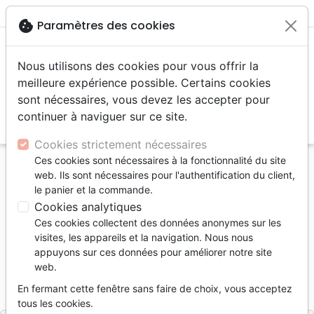
menu
shopping_cart
account_circle
cookie
Paramètres des cookies
Nous utilisons des cookies pour vous offrir la
meilleure expérience possible. Certains cookies
sont nécessaires, vous devez les accepter pour
continuer à naviguer sur ce site.
search
Reche
Cookies strictement nécessaires
Ces cookies sont nécessaires à la fonctionnalité du site
Accueil
Livres
Edification
Croissance spirituelle
web. Ils sont nécessaires pour l'authentification du client,
Langages d’amour de Dieu (Les) - Guide pratique
le panier et la commande.
Cookies analytiques
Les langages d’amour de Dieu
Ces cookies collectent des données anonymes sur les
Guide pratique
visites, les appareils et la navigation. Nous nous
appuyons sur ces données pour améliorer notre site
Auteur :
Gary Chapman
web.
Référence
FAR4704
EAN
9782863147047
En fermant cette fenêtre sans faire de choix, vous acceptez
Farel
Editeur
tous les cookies.