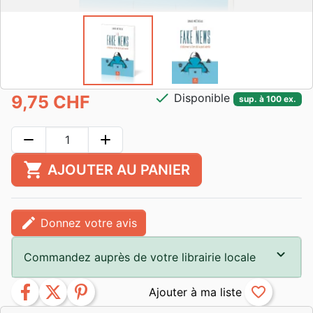
check
Disponible
9,75 CHF
sup. à 100 ex.
remove
add
shopping_cart
AJOUTER AU PANIER
edit
Donnez votre avis
Commandez auprès de votre librairie locale
facebook
twitter
pinterest
favorite_border