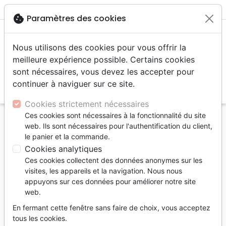
menu
shopping_cart
account_circle
cookie
Paramètres des cookies
Nous utilisons des cookies pour vous offrir la
meilleure expérience possible. Certains cookies
sont nécessaires, vous devez les accepter pour
continuer à naviguer sur ce site.
search
Reche
Cookies strictement nécessaires
Ces cookies sont nécessaires à la fonctionnalité du site
Accueil
Livres
Événements actuels
Société
web. Ils sont nécessaires pour l'authentification du client,
Fake News (Les) - s’informer à l’ère de la post-
le panier et la commande.
vérité
Cookies analytiques
Ces cookies collectent des données anonymes sur les
Les Fake News
visites, les appareils et la navigation. Nous nous
s’informer à l’ère de la post-vérité
appuyons sur ces données pour améliorer notre site
web.
Auteur :
David Métreau
En fermant cette fenêtre sans faire de choix, vous acceptez
Référence
CRPUB9173
EAN
9782855091730
tous les cookies.
Croire Publications