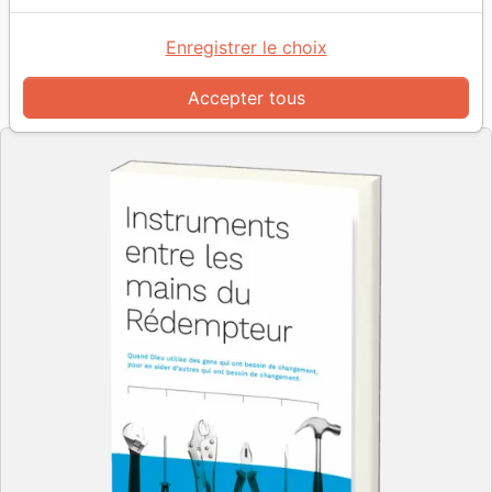
d'autres qui ont besoin de changement.
Auteur :
Paul David Tripp
Enregistrer le choix
Référence
PC2289
EAN
9782890822894
Accepter tous
Impact
Editeur