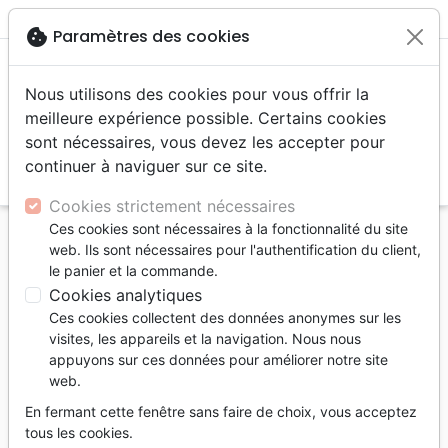
menu
shopping_cart
account_circle
cookie
Paramètres des cookies
Nous utilisons des cookies pour vous offrir la
meilleure expérience possible. Certains cookies
sont nécessaires, vous devez les accepter pour
continuer à naviguer sur ce site.
search
Reche
Cookies strictement nécessaires
Ces cookies sont nécessaires à la fonctionnalité du site
Accueil
Livres
Souffrance, Relation d'aide
web. Ils sont nécessaires pour l'authentification du client,
Instruments entre les mains du rédempteur - Quand
le panier et la commande.
Dieu utilise des gens qui ont besoin de changement,
Cookies analytiques
pour en aider d'autres qui
Ces cookies collectent des données anonymes sur les
visites, les appareils et la navigation. Nous nous
Instruments entre les mains du
appuyons sur ces données pour améliorer notre site
rédempteur
web.
Quand Dieu utilise des gens qui ont
En fermant cette fenêtre sans faire de choix, vous acceptez
besoin de changement, pour en aider
tous les cookies.