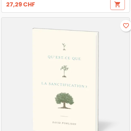
27,29 CHF
shopping_cart
Prix
favorite_border