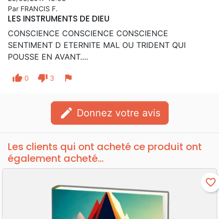
Par FRANCIS F.
LES INSTRUMENTS DE DIEU
CONSCIENCE CONSCIENCE CONSCIENCE
SENTIMENT D ETERNITE MAL OU TRIDENT QUI
POUSSE EN AVANT....
thumb_up
thumb_down
flag
0
3
edit
Donnez votre avis
Les clients qui ont acheté ce produit ont
également acheté...
favorite_border