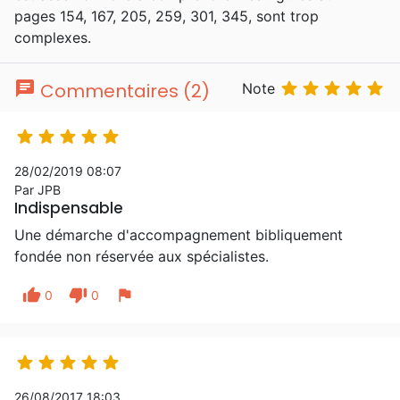
pages 154, 167, 205, 259, 301, 345, sont trop
complexes.
chat





Commentaires (2)
Note





28/02/2019 08:07
Par JPB
Indispensable
Une démarche d'accompagnement bibliquement
fondée non réservée aux spécialistes.
thumb_up
thumb_down
flag
0
0





26/08/2017 18:03