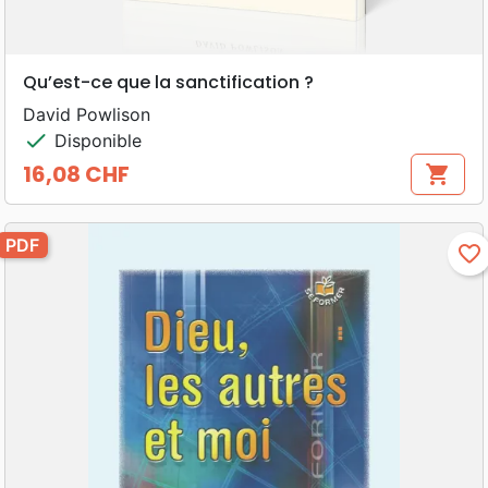
Qu’est-ce que la sanctification ?
David Powlison
check
Disponible
16,08 CHF
shopping_cart
Prix
PDF
favorite_border