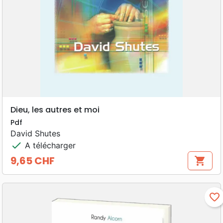
Dieu, les autres et moi
Pdf
David Shutes
check
A télécharger
9,65 CHF
shopping_cart
Prix
favorite_border