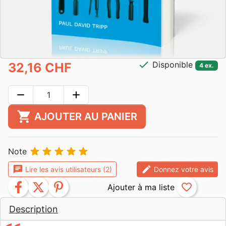
check
Disponible
32,16 CHF
4 ex.
remove
add
shopping_cart
AJOUTER AU PANIER





Note
chat
edit
Lire les avis utilisateurs (2)
Donnez votre avis
facebook
twitter
pinterest
favorite_border
Description