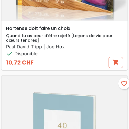
Hortense doit faire un choix
Quand tu as peur d’être rejeté [Leçons de vie pour
cœurs tendres]
Paul David Tripp | Joe Hox
check
Disponible
10,72 CHF
shopping_cart
Prix
favorite_border