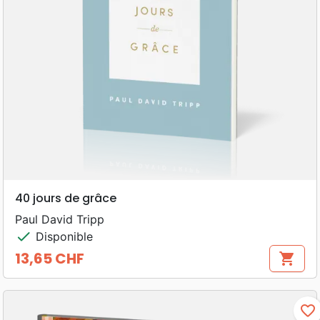
40 jours de grâce
Paul David Tripp
check
Disponible
13,65 CHF
shopping_cart
Prix
favorite_border