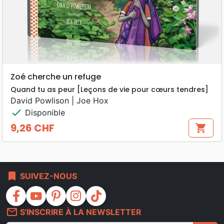
Zoé cherche un refuge
Quand tu as peur [Leçons de vie pour cœurs tendres]
David Powlison | Joe Hox
check
Disponible
9,26 CHF
shopping_cart
Prix
bookmark
SUIVEZ-NOUS
facebook
youtube
pinterest
instagram
tiktok
mail_outline
S'INSCRIRE À LA NEWSLETTER