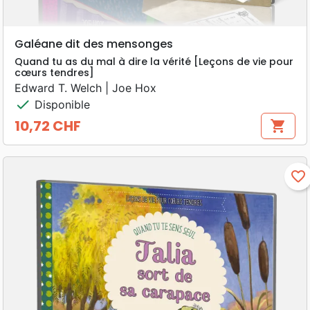
Galéane dit des mensonges
Quand tu as du mal à dire la vérité [Leçons de vie pour
cœurs tendres]
Edward T. Welch | Joe Hox
check
Disponible
10,72 CHF
shopping_cart
Prix
favorite_border