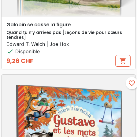
Galopin se casse la figure
Quand tu n’y arrives pas [Leçons de vie pour cœurs
tendres]
Edward T. Welch | Joe Hox
check
Disponible
9,26 CHF
shopping_cart
Prix
favorite_border