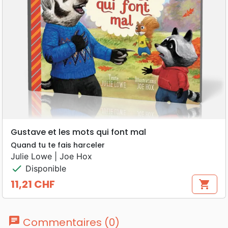
Gustave et les mots qui font mal
Quand tu te fais harceler
Julie Lowe | Joe Hox
check
Disponible
11,21 CHF
shopping_cart
Prix
chat
Commentaires (0)