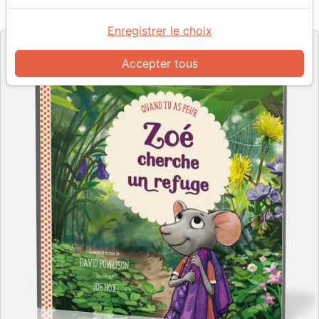
Référence
EXL0387
EAN
9782755003871
Excelsis
Editeur
Enregistrer le choix
Accepter tous