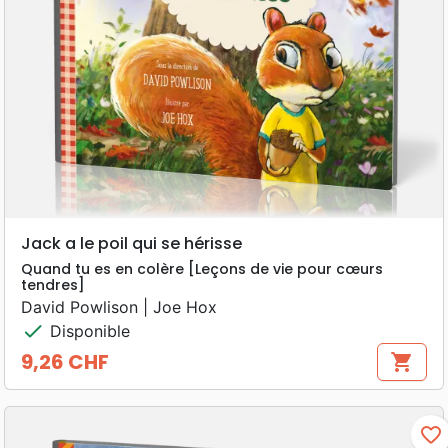
Jack a le poil qui se hérisse
Quand tu es en colère [Leçons de vie pour cœurs
tendres]
David Powlison | Joe Hox
check
Disponible
9,26 CHF
shopping_cart
Prix
favorite_border