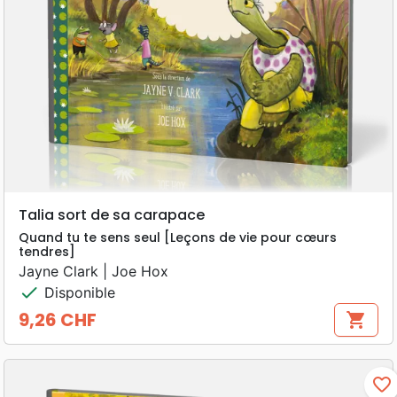
Talia sort de sa carapace
Quand tu te sens seul [Leçons de vie pour cœurs
tendres]
Jayne Clark | Joe Hox
check
Disponible
9,26 CHF
shopping_cart
Prix
favorite_border