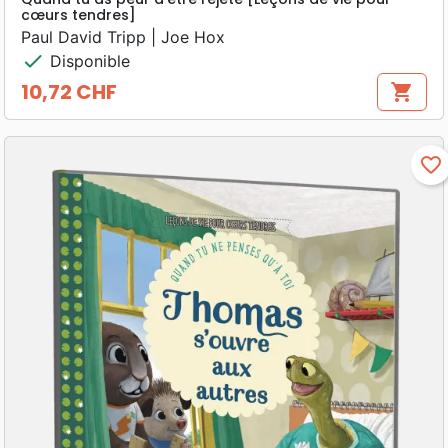
cœurs tendres]
Paul David Tripp | Joe Hox
check
Disponible
10,72 CHF
shopping_cart
Prix
favorite_border