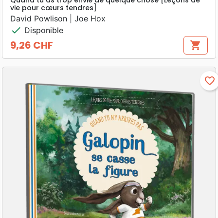
Quand tu as trop envie de quelque chose [Leçons de
vie pour cœurs tendres]
David Powlison | Joe Hox
check
Disponible
9,26 CHF
shopping_cart
Prix
favorite_border