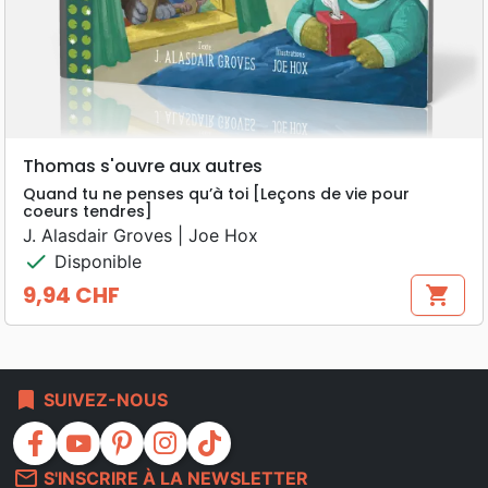
Thomas s'ouvre aux autres
Quand tu ne penses qu’à toi [Leçons de vie pour
coeurs tendres]
J. Alasdair Groves | Joe Hox
check
Disponible
9,94 CHF
shopping_cart
Prix
bookmark
SUIVEZ-NOUS
facebook
youtube
pinterest
instagram
tiktok
mail_outline
S'INSCRIRE À LA NEWSLETTER