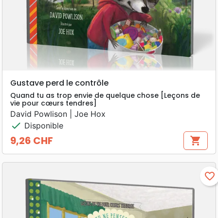
Gustave perd le contrôle
Quand tu as trop envie de quelque chose [Leçons de
vie pour cœurs tendres]
David Powlison | Joe Hox
check
Disponible
9,26 CHF
shopping_cart
Prix
favorite_border