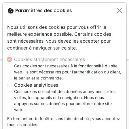
menu
shopping_cart
account_circle
cookie
Paramètres des cookies
Nous utilisons des cookies pour vous offrir la
meilleure expérience possible. Certains cookies
sont nécessaires, vous devez les accepter pour
continuer à naviguer sur ce site.
search
Reche
Cookies strictement nécessaires
Ces cookies sont nécessaires à la fonctionnalité du site
Accueil
Livres
Enfants
4 à 6 ans
Histoires
web. Ils sont nécessaires pour l'authentification du client,
Zoé cherche un refuge - Quand tu as peur [Leçons
le panier et la commande.
de vie pour cœurs tendres]
Cookies analytiques
Ces cookies collectent des données anonymes sur les
Zoé cherche un refuge
visites, les appareils et la navigation. Nous nous
Quand tu as peur [Leçons de vie pour
appuyons sur ces données pour améliorer notre site
web.
cœurs tendres]
En fermant cette fenêtre sans faire de choix, vous acceptez
Auteur :
David Powlison
| Illustrateur :
Joe Hox
tous les cookies.