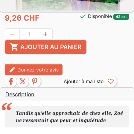
check
Disponible
9,26 CHF
42 ex.
remove
add
shopping_cart
AJOUTER AU PANIER
edit
Donnez votre avis
facebook
twitter
pinterest
favorite_border
Description
Tandis qu’elle approchait de chez elle, Zoé
ne ressentait que peur et inquiétude