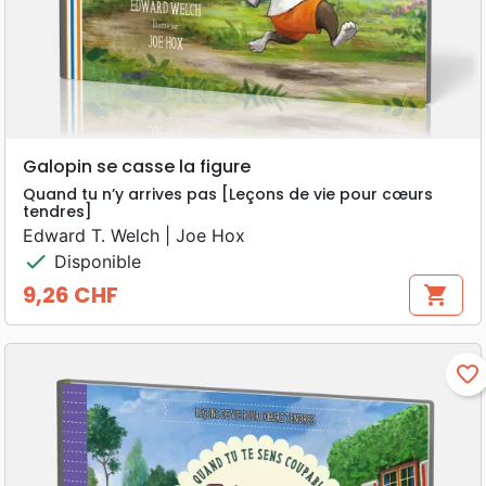
Galopin se casse la figure
Quand tu n’y arrives pas [Leçons de vie pour cœurs
tendres]
Edward T. Welch | Joe Hox
check
Disponible
9,26 CHF
shopping_cart
Prix
favorite_border