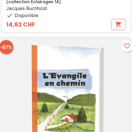
[collection Éclairages 14]
Jacques Buchhold
check
Disponible
14,62 CHF
shopping_cart
Prix
favorite_border
-87%