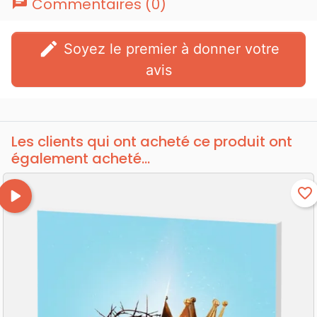
chat
Commentaires (0)
edit
Soyez le premier à donner votre
avis
Les clients qui ont acheté ce produit ont
également acheté...
play_arrow
favorite_border