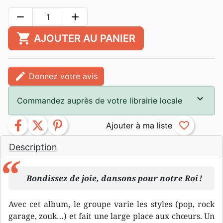
remove
add
shopping_cart
AJOUTER AU PANIER
edit
Donnez votre avis
Commandez auprès de votre librairie locale
facebook
twitter
pinterest
favorite_border
Description
Bondissez de joie, dansons pour notre Roi !
Avec cet album, le groupe varie les styles (pop, rock
garage, zouk…) et fait une large place aux chœurs. Un