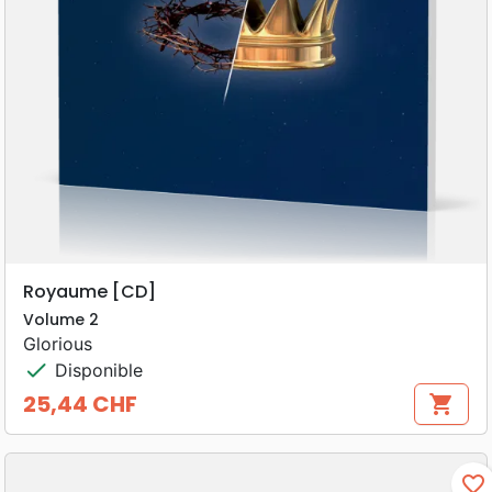
Royaume [CD]
Volume 2
Glorious
check
Disponible
25,44 CHF
shopping_cart
Prix
favorite_border