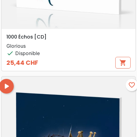
1000 Échos [CD]
Glorious
check
Disponible
25,44 CHF
shopping_cart
Prix
play_arrow
favorite_border