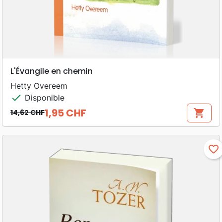
L'Évangile en chemin
Hetty Overeem
check
Disponible
1,95 CHF
shopping_cart
14,62 CHF
Prix de base
Prix
favorite_border