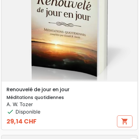
Renouvelé de jour en jour
Méditations quotidiennes
A. W. Tozer
check
Disponible
29,14 CHF
shopping_cart
Prix