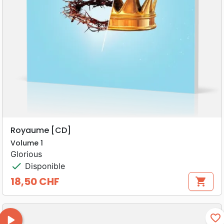
Royaume [CD]
Volume 1
Glorious
check
Disponible
18,50 CHF
shopping_cart
Prix
play_arrow
favorite_border