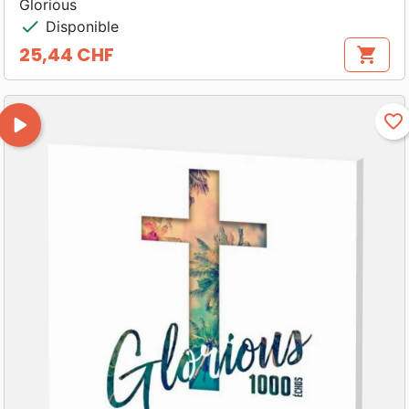
Glorious
check
Disponible
25,44 CHF
shopping_cart
Prix
play_arrow
favorite_border