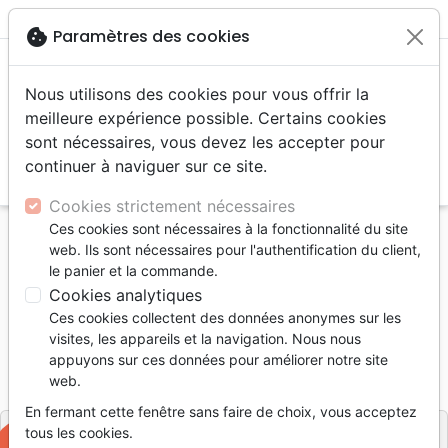
menu
shopping_cart
account_circle
cookie
Paramètres des cookies
Nous utilisons des cookies pour vous offrir la
meilleure expérience possible. Certains cookies
sont nécessaires, vous devez les accepter pour
continuer à naviguer sur ce site.
search
Reche
Cookies strictement nécessaires
Ces cookies sont nécessaires à la fonctionnalité du site
Accueil
Musique
Louange, Adoration
web. Ils sont nécessaires pour l'authentification du client,
Citoyens des cieux [CD+DVD]
le panier et la commande.
Cookies analytiques
Citoyens des cieux [CD+DVD]
Ces cookies collectent des données anonymes sur les
Artiste :
Glorious
visites, les appareils et la navigation. Nous nous
appuyons sur ces données pour améliorer notre site
Référence
REJ1081
EAN
3760040710815
web.
Rejoyce
Editeur
En fermant cette fenêtre sans faire de choix, vous acceptez
tous les cookies.