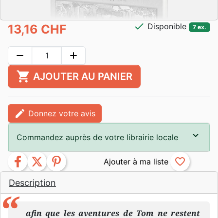
check
Disponible
13,16 CHF
7 ex.
remove
add
shopping_cart
AJOUTER AU PANIER
edit
Donnez votre avis
Commandez auprès de votre librairie locale
facebook
twitter
pinterest
favorite_border
Description
afin que les aventures de Tom ne restent