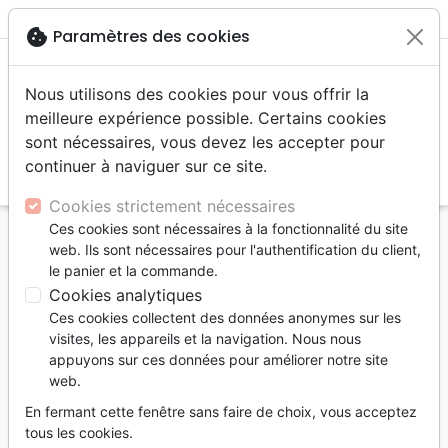
menu
shopping_cart
account_circle
cookie
Paramètres des cookies
Nous utilisons des cookies pour vous offrir la
meilleure expérience possible. Certains cookies
sont nécessaires, vous devez les accepter pour
continuer à naviguer sur ce site.
search
Reche
Cookies strictement nécessaires
Ces cookies sont nécessaires à la fonctionnalité du site
Accueil
Jeunesse
web. Ils sont nécessaires pour l'authentification du client,
Rescapé des brigands - Livret d'accompagnement -
le panier et la commande.
Entretiens avec le Roi
Cookies analytiques
Ces cookies collectent des données anonymes sur les
Rescapé des brigands
visites, les appareils et la navigation. Nous nous
Livret d'accompagnement - Entretiens
appuyons sur ces données pour améliorer notre site
web.
avec le Roi
En fermant cette fenêtre sans faire de choix, vous acceptez
Auteur :
Ursula Marc
tous les cookies.