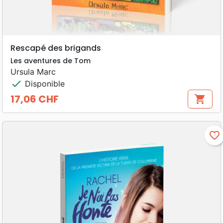
Rescapé des brigands
Les aventures de Tom
Ursula Marc
check
Disponible
17,06 CHF
shopping_cart
Prix
favorite_border