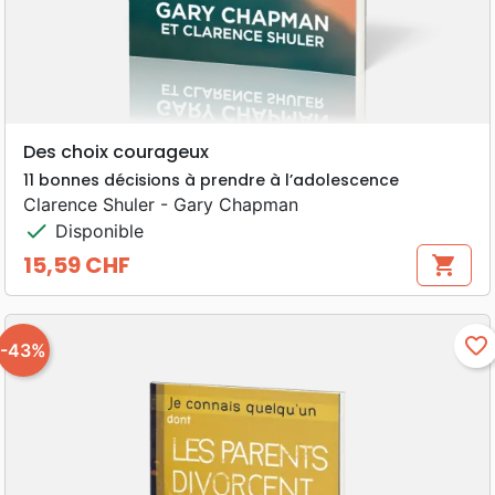
Des choix courageux
11 bonnes décisions à prendre à l’adolescence
Clarence Shuler - Gary Chapman
check
Disponible
15,59 CHF
shopping_cart
Prix
favorite_border
-43%