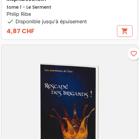
tome 1 - Le Serment
Philip Ribe
check
Disponible jusqu'à épuisement
4,87 CHF
shopping_cart
Prix
favorite_border