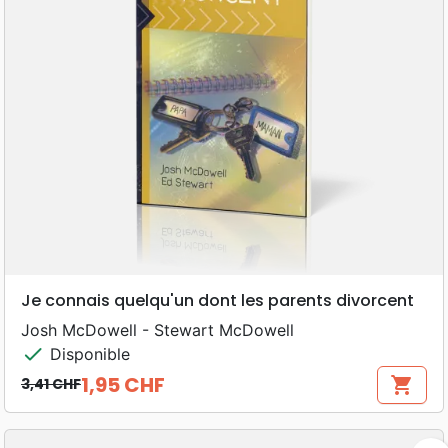
Je connais quelqu'un dont les parents divorcent
Josh McDowell - Stewart McDowell
check
Disponible
1,95 CHF
shopping_cart
3,41 CHF
Prix de base
Prix