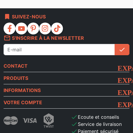
bookmark
SUIVEZ-NOUS
facebook
youtube
pinterest
instagram
tiktok
mail_outline
S'INSCRIRE À LA NEWSLETTER
check
S'i
CONTACT
PRODUITS
INFORMATIONS
VOTRE COMPTE
check
Ecoute et conseils
check
Service de livraison
check
Paiement sécurisé