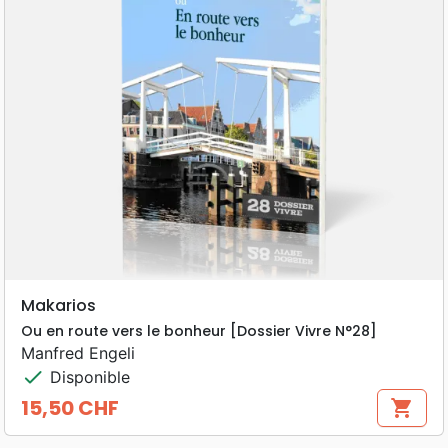
Makarios
Ou en route vers le bonheur [Dossier Vivre N°28]
Manfred Engeli
check
Disponible
15,50 CHF
shopping_cart
Prix