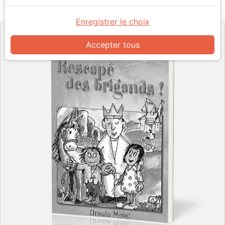
Référence
CLEF2954
EAN
9782951638631
Clef de Sol
Editeur
Enregistrer le choix
Accepter tous