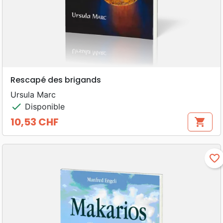
Rescapé des brigands
Ursula Marc
check
Disponible
10,53 CHF
shopping_cart
Prix
favorite_border