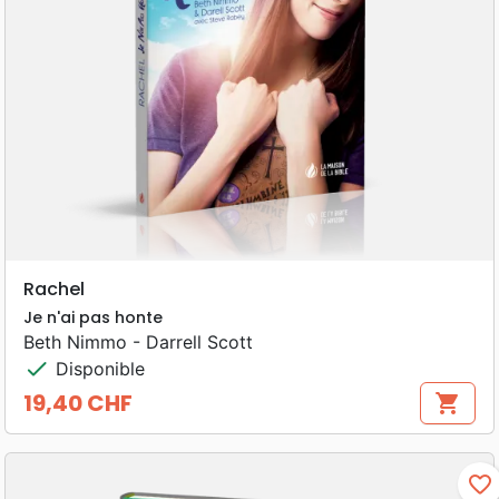
Rachel
Je n'ai pas honte
Beth Nimmo - Darrell Scott
check
Disponible
19,40 CHF
shopping_cart
Prix
favorite_border