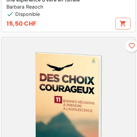
Barbara Reaoch
check
Disponible
15,50 CHF
shopping_cart
Prix
favorite_border