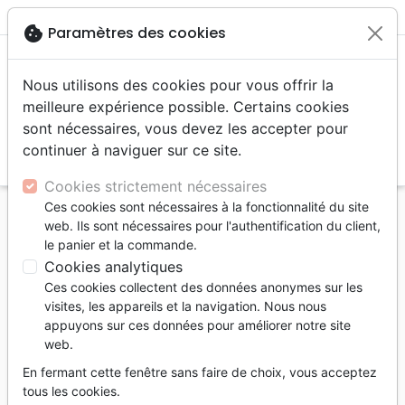
menu
shopping_cart
account_circle
cookie
Paramètres des cookies
Nous utilisons des cookies pour vous offrir la
meilleure expérience possible. Certains cookies
sont nécessaires, vous devez les accepter pour
continuer à naviguer sur ce site.
search
Reche
Cookies strictement nécessaires
Ces cookies sont nécessaires à la fonctionnalité du site
Accueil
Livres
Souffrance, Relation d'aide
web. Ils sont nécessaires pour l'authentification du client,
Relation d'aide
le panier et la commande.
Makarios - Ou en route vers le bonheur [Dossier
Cookies analytiques
Vivre N°28]
Ces cookies collectent des données anonymes sur les
visites, les appareils et la navigation. Nous nous
Makarios
appuyons sur ces données pour améliorer notre site
web.
Ou en route vers le bonheur [Dossier
Vivre N°28]
En fermant cette fenêtre sans faire de choix, vous acceptez
tous les cookies.
Auteur :
Manfred Engeli