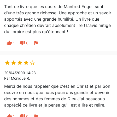
Tant ce livre que les cours de Manfred Engeli sont
d'une très grande richesse. Une approche et un savoir
apportés avec une grande humilité. Un livre que
chaque chrétien devrait absolument lire ! L'avis mitigé
du libraire est plus qu'étonnant !
thumb_up
thumb_down
flag
1
0





29/04/2009 14:23
Par Monique R.
Merci de nous rappeler que c'est en Christ et par Son
oeuvre en nous que nous pourrons grandir et devenir
des hommes et des femmes de Dieu.J'ai beaucoup
apprécié ce livre et je pense qu'il est à lire et relire.
thumb_up
thumb_down
flag
1
0