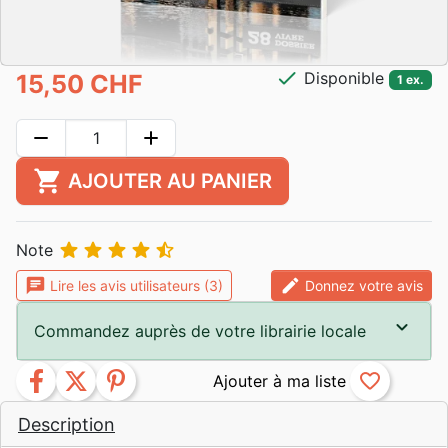
check
Disponible
15,50 CHF
1 ex.
remove
add
shopping_cart
AJOUTER AU PANIER





Note
chat
edit
Lire les avis utilisateurs (3)
Donnez votre avis
Commandez auprès de votre librairie locale
facebook
twitter
pinterest
favorite_border
Description