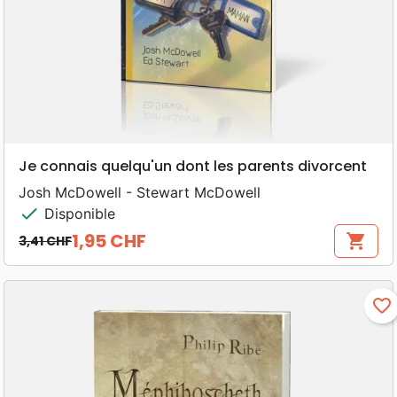
Je connais quelqu'un dont les parents divorcent
Josh McDowell - Stewart McDowell
check
Disponible
1,95 CHF
shopping_cart
3,41 CHF
Prix de base
Prix
favorite_border