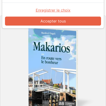
Référence
JS3008
EAN
9782940330089
Enregistrer le choix
Je Sème
Editeur
Accepter tous