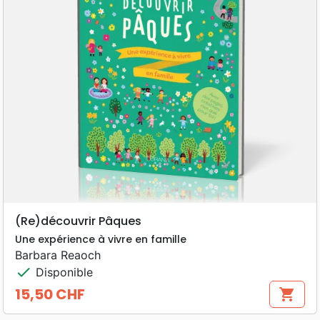
(Re)découvrir Pâques
Une expérience à vivre en famille
Barbara Reaoch
check
Disponible
15,50 CHF
shopping_cart
Prix