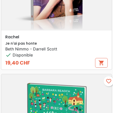
Rachel
Je n'ai pas honte
Beth Nimmo - Darrell Scott
check
Disponible
19,40 CHF
shopping_cart
Prix
favorite_border