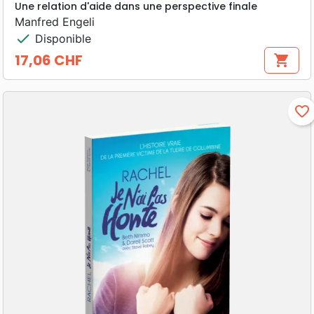
Une relation d'aide dans une perspective finale
Manfred Engeli
check
Disponible
17,06 CHF
shopping_cart
Prix
favorite_border