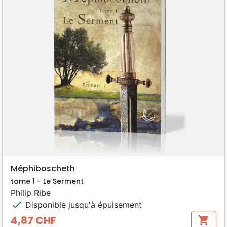
Méphiboscheth
tome 1 - Le Serment
Philip Ribe
check
Disponible jusqu'à épuisement
4,87 CHF
shopping_cart
Prix