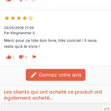





24/05/2008 21:09
Par Klinghammer S.
Merci pour ce très bon livre, très concret ! Il nous
reste qu'à le vivre !
thumb_up
thumb_down
flag
1
0
edit
Donnez votre avis
Les clients qui ont acheté ce produit ont
également acheté...
favorite_border