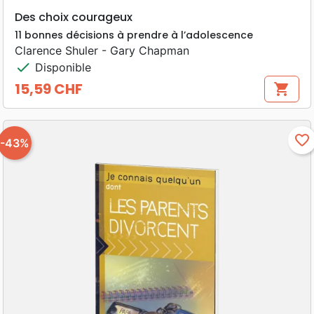
Des choix courageux
11 bonnes décisions à prendre à l’adolescence
Clarence Shuler - Gary Chapman
check
Disponible
15,59 CHF
shopping_cart
Prix
favorite_border
-43%