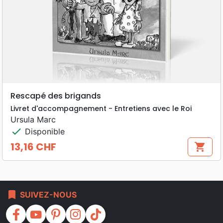
Rescapé des brigands
Livret d'accompagnement - Entretiens avec le Roi
Ursula Marc
check
Disponible
13,16 CHF
shopping_cart
Prix
bookmark
SUIVEZ-NOUS
facebook
youtube
pinterest
instagram
tiktok