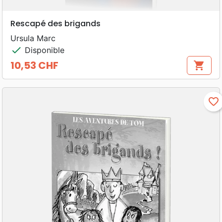
Rescapé des brigands
Ursula Marc
check
Disponible
10,53 CHF
shopping_cart
Prix
favorite_border