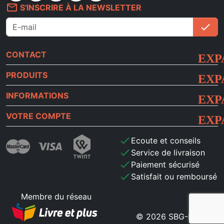
mail_outline
S'INSCRIRE À LA NEWSLETTER
check
S'i
CONTACT
PRODUITS
INFORMATIONS
VOTRE COMPTE
check
Ecoute et conseils
check
Service de livraison
check
Paiement sécurisé
check
Satisfait ou remboursé
Membre du réseau
© 2026 SBG-MB