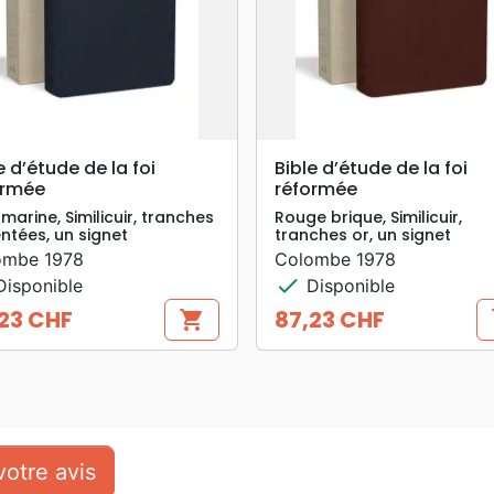
search
search
APERÇU RAPIDE
APERÇU RAPIDE
e d’étude de la foi
Bible d’étude de la foi
ormée
réformée
 marine, Similicuir, tranches
Rouge brique, Similicuir,
ntées, un signet
tranches or, un signet
ombe 1978
Colombe 1978
check
isponible
Disponible
23 CHF
87,23 CHF
shopping_cart
s
Prix
otre avis