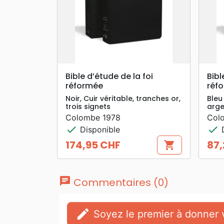
search
APERÇU RAPIDE
Bible d’étude de la foi
Bibl
réformée
réf
Noir, Cuir véritable, tranches or,
Bleu
trois signets
arge
Colombe 1978
Col
check
check
Disponible
D
174,95 CHF
87,
shopping_cart
Prix
Prix
chat
Commentaires (0)
edit
Soyez le premier à donner v