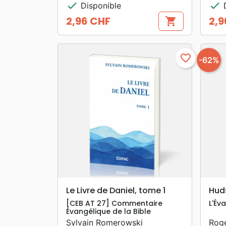
check
check
Disponible
D
2,96 CHF
2,9
shopping_cart
Prix
Prix
favorite_border
-62%
search
APERÇU RAPIDE
Le Livre de Daniel, tome 1
Hud
[CEB AT 27] Commentaire
L'Év
Évangélique de la Bible
Sylvain Romerowski
Roge