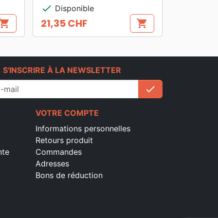
check
Disponible
21,35 CHF
hopping_cart
shopping_cart
Prix
e
S'INSCRIRE À LA NEWSLETTER
check
S'inscrire
VOTRE COMPTE
Informations personnelles
Retours produit
nte
Commandes
Adresses
Bons de réduction