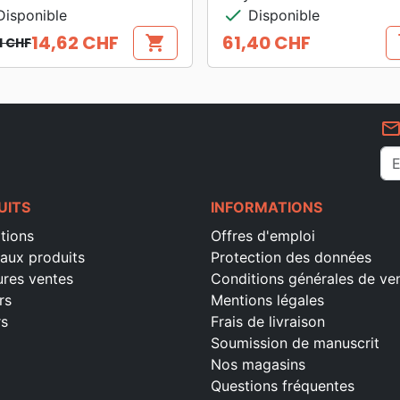
check
isponible
Disponible
14,62 CHF
61,40 CHF
shopping_cart
s
1 CHF
 de base
Prix
mail_outlin
UITS
INFORMATIONS
tions
Offres d'emploi
aux produits
Protection des données
ures ventes
Conditions générales de ve
rs
Mentions légales
rs
Frais de livraison
Soumission de manuscrit
Nos magasins
Questions fréquentes