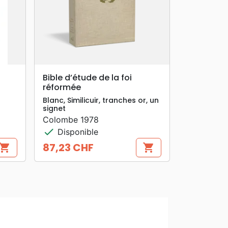
search
APERÇU RAPIDE
Bible d’étude de la foi
réformée
Blanc, Similicuir, tranches or, un
signet
Colombe 1978
check
Disponible
87,23 CHF
hopping_cart
shopping_cart
Prix