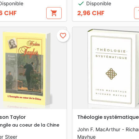
check
isponible
Disponible
6 CHF
2,96 CHF
shopping_cart
s
Prix
favorite_border
search
search
APERÇU RAPIDE
APERÇU RAPIDE
son Taylor
Théologie systématique
angile au coeur de la Chine
John F. MacArthur - Richa
r Steer
Mayhue