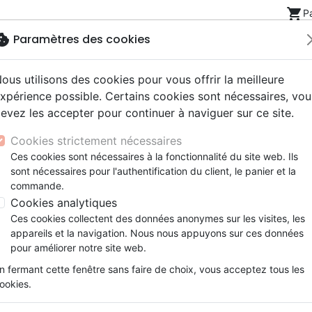
shopping_cart
P
okie
Paramètres des cookies
ous utilisons des cookies pour vous offrir la meilleure
Nouveautés
Bibles
Livres
eBooks
Jeunesse
xpérience possible. Certains cookies sont nécessaires, vou
evez les accepter pour continuer à naviguer sur ce site.
eaux Testaments
ine
lité
 ans
lations
ns animés
s
Etude biblique
Bandes dessinées
Découverte de la foi
Adolescents, jeunes
Rap, Hip-hop
Films, fiction
Jeux
’étude de la foi réformée - Pourpre - Couverture rigide
Cookies strictement nécessaires
ons
cation
e
2 ans
ry, Latino, Folk
gnement, conférences
elisation
Segond 21
Famille, couple
Méditations
Bibles jeunesse
Instrumental
Documentaires, reportage
Accessoires de Bible
Ces cookies sont nécessaires à la fonctionnalité du site web. Ils
iles
e
esse
ro
iels
Segond
Souffrance, Relation d'aide
Souffrance, Relation d'aide
Louange, Adoration
Papeterie
Bible d’étude de la foi réfor
sont nécessaires pour l'authentification du client, le panier et la
k
elisation
ue
esse
NEG
Santé
Psychologie
Hardrock, Métal
commande.
Pourpre - Couverture rigide
cations
ts
le, Couple
l, Soul
Darby
Ethique, société, politique
Apologétique
Pop, Rock
Cookies analytiques
Version :
Colombe 1978
ation
Événements actuels
Ces cookies collectent des données anonymes sur les visites, les
Référence
COL9592
EAN
9782924895924
E
appareils et la navigation. Nous nous appuyons sur ces données
pour améliorer notre site web.
Description
Détails du produit
n fermant cette fenêtre sans faire de choix, vous acceptez tous les
La Bible d’étude de la foi réformée
met à
ookies.
ressources destinées à l’étude rédigées p