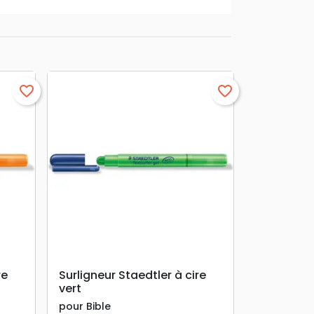
favorite_border
favorite_border
search
APERÇU RAPIDE
re
Surligneur Staedtler à cire
vert
pour Bible