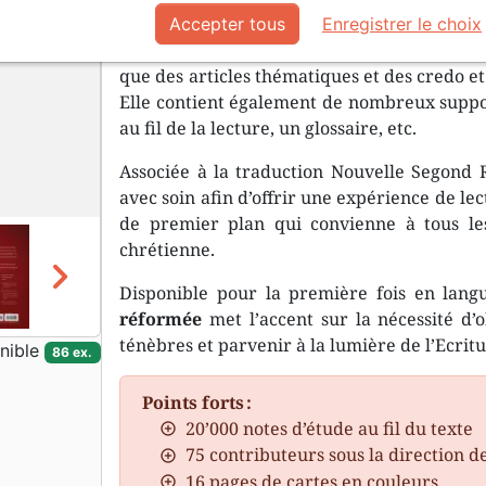
entier, sous l’égide de R. C. Sproul.
Accepter tous
Enregistrer le choix
Elle propose à la fois des explications détail
que des articles thématiques et des credo et 
Elle contient également de nombreux support
au fil de la lecture, un glossaire, etc.
Associée à la traduction Nouvelle Segond 
avec soin afin d’offrir une expérience de lec
de premier plan qui convienne à tous les
chrétienne.
chevron_right
Disponible pour la première fois en lang
réformée
met l’accent sur la nécessité d’
ténèbres et parvenir à la lumière de l’Ecritu
nible
86 ex.
Points forts :
20’000 notes d’étude au fil du texte
75 contributeurs sous la direction de
16 pages de cartes en couleurs