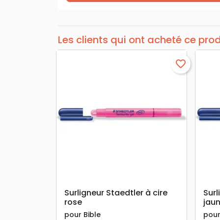
Les clients qui ont acheté ce pro
favorite_border
search
APERÇU RAPIDE
Surligneur Staedtler à cire
Surl
rose
jau
pour Bible
pour