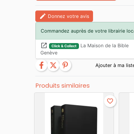
edit
Donnez votre avis
Commandez auprès de votre librairie loc
launch
La Maison de la Bible
Click & Collect
Genève
facebook
twitter
pinterest
Produits similaires
favorite_border