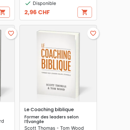
check
Disponible
2,96 CHF
hopping_cart
shopping_cart
Prix
favorite_border
favorite_border
search
APERÇU RAPIDE
Le Coaching biblique
Former des leaders selon
rd
l’Évangile
Scott Thomas - Tom Wood