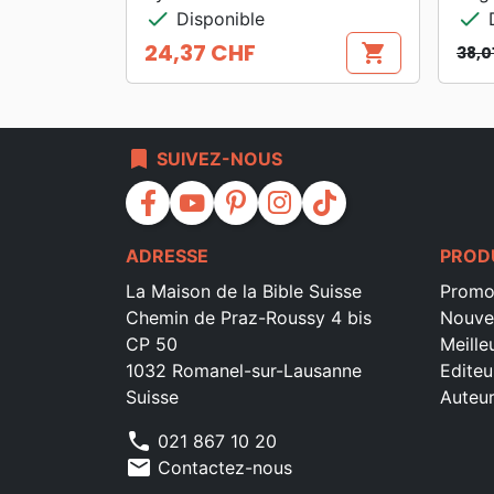
check
check
Disponible
D
24,37 CHF
shopping_cart
38,0
Prix
Prix
Prix
bookmark
SUIVEZ-NOUS
facebook
youtube
pinterest
instagram
tiktok
ADRESSE
PROD
La Maison de la Bible Suisse
Promo
Chemin de Praz-Roussy 4 bis
Nouve
CP 50
Meille
1032 Romanel-sur-Lausanne
Editeu
Suisse
Auteu
phone
021 867 10 20
mail
Contactez-nous