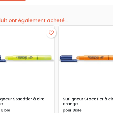
duit ont également acheté...
favorite_border
search
search
APERÇU RAPIDE
APERÇU RAPIDE
igneur Staedtler à cire
Surligneur Staedtler à ci
ne
orange
 Bible
pour Bible