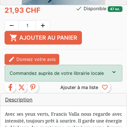
check
Disponible
21,93 CHF
47 ex.
remove
add
shopping_cart
AJOUTER AU PANIER
edit
Donnez votre avis
Commandez auprès de votre librairie locale
facebook
twitter
pinterest
favorite_border
Description
Avec ses yeux verts, Francis Valla nous regarde avec
intensité, toujours prêt à sourire. Il garde une énergie