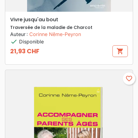
Vivre jusqu'au bout
Traversée de la maladie de Charcot
Auteur :
Corinne Nême-Peyron
check
Disponible
21,93 CHF
shopping_cart
Prix
favorite_border