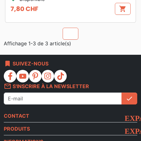
7,80 CHF
shopping_cart
Prix
chevron_u
Affichage 1-3 de 3 article(s)
bookmark
SUIVEZ-NOUS
facebook
youtube
pinterest
instagram
tiktok
mail_outline
S'INSCRIRE À LA NEWSLETTER
check
S'i
CONTACT
PRODUITS