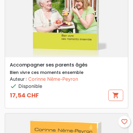
Accompagner ses parents âgés
Bien vivre ces moments ensemble
Auteur :
Corinne Nême-Peyron
check
Disponible
17,54 CHF
shopping_cart
Prix
favorite_border