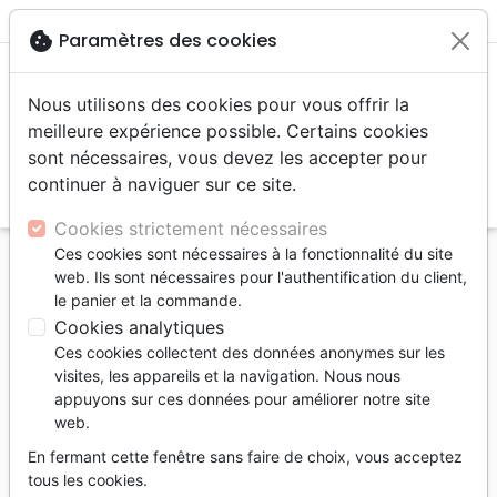
menu
shopping_cart
account_circle
cookie
Paramètres des cookies
Nous utilisons des cookies pour vous offrir la
meilleure expérience possible. Certains cookies
sont nécessaires, vous devez les accepter pour
continuer à naviguer sur ce site.
search
Reche
Cookies strictement nécessaires
Ces cookies sont nécessaires à la fonctionnalité du site
Accueil
Auteurs
Nême-Peyron Corinne
web. Ils sont nécessaires pour l'authentification du client,
le panier et la commande.
Corinne Nême-Peyron
Cookies analytiques
Liste des produits par auteur
Ces cookies collectent des données anonymes sur les
visites, les appareils et la navigation. Nous nous
tune
Filtrer
appuyons sur ces données pour améliorer notre site
web.
Famille, couple
Santé
Relation d'aide
En fermant cette fenêtre sans faire de choix, vous acceptez
tous les cookies.